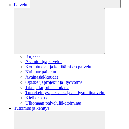
Palvelut
Kirjasto
Asiantuntijapalvelut
Koulutuksen ja kehittämisen palvelut
Kulttuuripalvelut
Avainasiakkuudet
Opiskelijaprojektit​ ja -työvoima
Tilat ja tarjoilut Jamkista
Tuotekehitys-, testaus- ja analysointipalvelut
Kielikeskus
Ulkomaan palveluliiketoiminta
Tutkimus ja kehitys