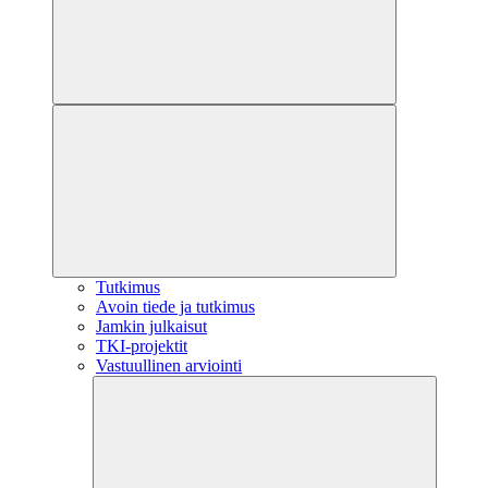
Tutkimus
Avoin tiede ja tutkimus
Jamkin julkaisut
TKI-projektit
Vastuullinen arviointi