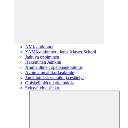
AMK-tutkinnot
YAMK-tutkinnot | Jamk Master School
Jatkuva oppiminen
Hakeminen Jamkiin
Ammatillinen opettajankoulutus
Avoin ammattikorkeakoulu
Jamk tutuksi: vierailut ja esittelyt
Opiskelijoiden kokemuksia
Syksyn yhteishaku