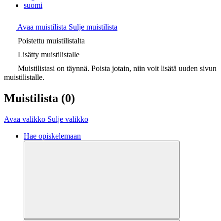
suomi
Avaa muistilista
Sulje muistilista
Poistettu muistilistalta
Lisätty muistilistalle
Muistilistasi on täynnä. Poista jotain, niin voit lisätä uuden sivun
muistilistalle.
Muistilista
(0)
Avaa valikko
Sulje valikko
Hae opiskelemaan