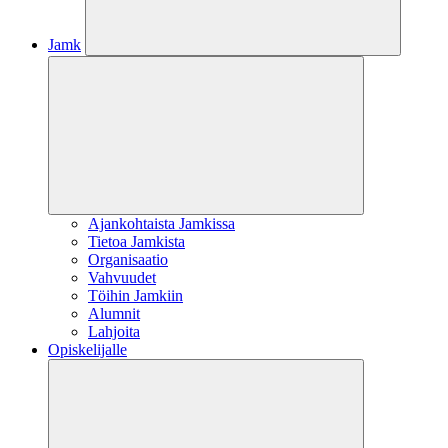
Jamk
Ajankohtaista Jamkissa
Tietoa Jamkista
Organisaatio
Vahvuudet
Töihin Jamkiin
Alumnit
Lahjoita
Opiskelijalle