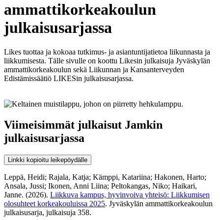
ammattikorkeakoulun
julkaisusarjassa
Likes tuottaa ja kokoaa tutkimus- ja asiantuntijatietoa liikunnasta ja
liikkumisesta. Tälle sivulle on koottu Likesin julkaisuja Jyväskylän
ammattikorkeakoulun sekä Liikunnan ja Kansanterveyden
Edistämissäätiö LIKESin julkaisusarjassa.
Viimeisimmät julkaisut Jamkin
julkaisusarjassa
Linkki kopioitu leikepöydälle
Leppä, Heidi; Rajala, Katja; Kämppi, Katariina; Hakonen, Harto;
Ansala, Jussi; Ikonen, Anni Liina; Peltokangas, Niko; Haikari,
Janne. (2026).
Liikkuva kampus, hyvinvoiva yhteisö: Liikkumisen
olosuhteet korkeakouluissa 2025
. Jyväskylän ammattikorkeakoulun
julkaisusarja, julkaisuja 358.