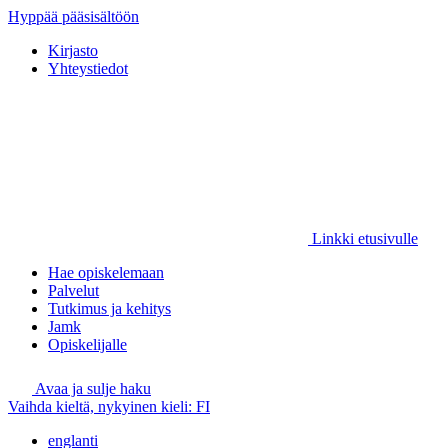
Hyppää pääsisältöön
Kirjasto
Yhteystiedot
Linkki etusivulle
Hae opiskelemaan
Palvelut
Tutkimus ja kehitys
Jamk
Opiskelijalle
Avaa ja sulje haku
Vaihda kieltä, nykyinen kieli:
FI
englanti