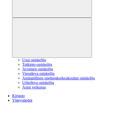
Uusi opiskelija
Tutkinto-opiskelija
Avoimen opiskelija
Vieraileva opiskelija
Ammatillisen opettajakorkeakoulun opiskelija
Urheileva opiskelija
Asioi verkossa
Kirjasto
Yhteystiedot