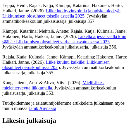
Leppä, Heidi; Rajala, Katja; Kämppi, Katariina; Hakonen, Harto;
Haikari, Janne. (2026).
Liike luo hyvinvointia ja opiskelukykyä:
Liikkumisen olosuhteet toisella asteella 2025
. Jyväskylän
ammattikorkeakoulun julkaisusarja, julkaisuja 357.
Kämppi, Katariina; Mehtälä, Anette; Rajala, Katja; Kulmala, Janne;
Hakonen, Harto; Haikari, Janne. (2026).
Liikettä arjessa säällä kuin
säällä : Liikkumisen olosuhteet varhaiskasvatuksessa 2025
.
Jyväskylän ammattikorkeakoulun julkaisusarja, julkaisuja 356.
Rajala, Katja; Kulmala, Janne; Kämppi, Katariina; Hakonen, Harto;
Haikari, Janne. (2026).
Liike kuuluu kaikille: Liikkumisen
olosuhteet peruskouluissa 202
5. Jyväskylän ammattikorkeakoulun
julkaisusarja, julkaisuja 355.
Kangasniemi, Anu. & Ahvo, Viivi. (2026).
MieliLiike -
mielenterveyttä liikkumalla
. Jyväskylän ammattikorkeakoulun
julkaisusarja, julkaisuja 353.
Tutkijoidemme ja asiantuntijoidemme artikkeleita julkaistaan myös
muun muassa
Jamk Arenassa
Likesin julkaisuja