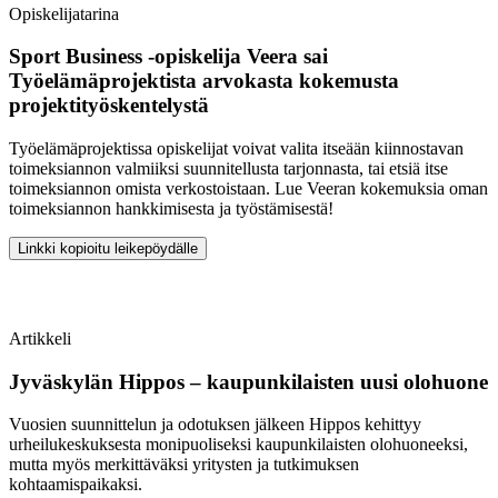
Opiskelijatarina
Sport Business -opiskelija Veera sai
Työelämäprojektista arvokasta kokemusta
projektityöskentelystä
Työelämäprojektissa opiskelijat voivat valita itseään kiinnostavan
toimeksiannon valmiiksi suunnitellusta tarjonnasta, tai etsiä itse
toimeksiannon omista verkostoistaan. Lue Veeran kokemuksia oman
toimeksiannon hankkimisesta ja työstämisestä!
Linkki kopioitu leikepöydälle
Artikkeli
Jyväskylän Hippos – kaupunkilaisten uusi olohuone
Vuosien suunnittelun ja odotuksen jälkeen Hippos kehittyy
urheilukeskuksesta monipuoliseksi kaupunkilaisten olohuoneeksi,
mutta myös merkittäväksi yritysten ja tutkimuksen
kohtaamispaikaksi.