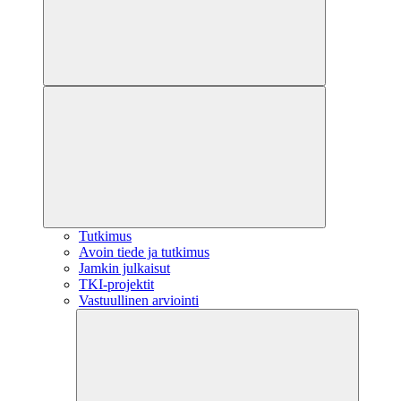
Tutkimus
Avoin tiede ja tutkimus
Jamkin julkaisut
TKI-projektit
Vastuullinen arviointi