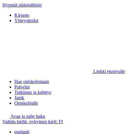
Hyppää pääsisältöön
Kirjasto
Yhteystiedot
Linkki etusivulle
Hae opiskelemaan
Palvelut
Tutkimus ja kehitys
Jamk
Opiskelijalle
Avaa ja sulje haku
Vaihda kieltä, nykyinen kieli:
FI
englanti