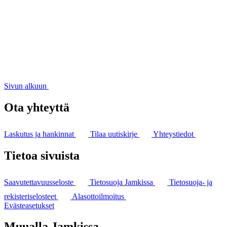
Sivun alkuun
Ota yhteyttä
Laskutus ja hankinnat
Tilaa uutiskirje
Yhteystiedot
Tietoa sivuista
Saavutettavuusseloste
Tietosuoja Jamkissa
Tietosuoja- ja
rekisteriselosteet
Alasottoilmoitus
Evästeasetukset
Muualla Jamkissa