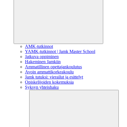
AMK-tutkinnot
YAMK-tutkinnot | Jamk Master School
Jatkuva oppiminen
Hakeminen Jamkiin
Ammatillinen opettajankoulutus
Avoin ammattikorkeakoulu
Jamk tutuksi: vierailut ja esittelyt
Opiskelijoiden kokemuksia
Syksyn yhteishaku