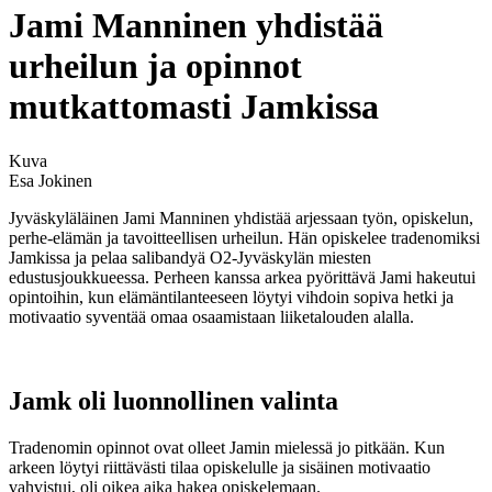
Jami Manninen yhdistää
urheilun ja opinnot
mutkattomasti Jamkissa
Kuva
Esa Jokinen
Jyväskyläläinen Jami Manninen yhdistää arjessaan työn, opiskelun,
perhe-elämän ja tavoitteellisen urheilun. Hän opiskelee tradenomiksi
Jamkissa ja pelaa salibandyä O2‑Jyväskylän miesten
edustusjoukkueessa. Perheen kanssa arkea pyörittävä Jami hakeutui
opintoihin, kun elämäntilanteeseen löytyi vihdoin sopiva hetki ja
motivaatio syventää omaa osaamistaan liiketalouden alalla.
Jamk oli luonnollinen valinta
Tradenomin opinnot ovat olleet Jamin mielessä jo pitkään. Kun
arkeen löytyi riittävästi tilaa opiskelulle ja sisäinen motivaatio
vahvistui, oli oikea aika hakea opiskelemaan.