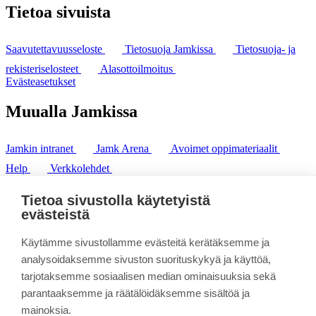
Tietoa sivuista
Saavutettavuusseloste
Tietosuoja Jamkissa
Tietosuoja- ja
rekisteriselosteet
Alasottoilmoitus
Evästeasetukset
Muualla Jamkissa
Jamkin intranet
Jamk Arena
Avoimet oppimateriaalit
Help
Verkkolehdet
Pl 207 | 40101 Jyväskylä
puh. +358 20 743 8100
Tietoa sivustolla käytetyistä
fax. +358 14 449 9694
evästeistä
Käytämme sivustollamme evästeitä kerätäksemme ja
analysoidaksemme sivuston suorituskykyä ja käyttöä,
tarjotaksemme sosiaalisen median ominaisuuksia sekä
parantaaksemme ja räätälöidäksemme sisältöä ja
mainoksia.