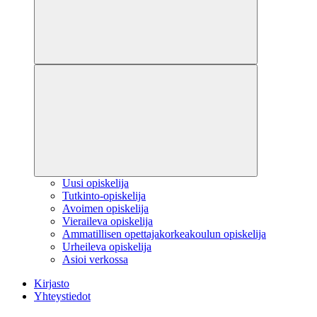
Uusi opiskelija
Tutkinto-opiskelija
Avoimen opiskelija
Vieraileva opiskelija
Ammatillisen opettajakorkeakoulun opiskelija
Urheileva opiskelija
Asioi verkossa
Kirjasto
Yhteystiedot