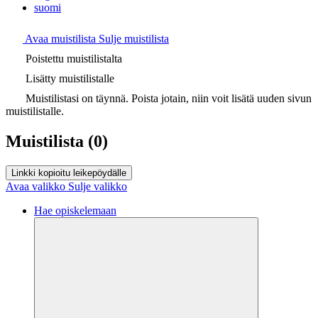
suomi
Avaa muistilista
Sulje muistilista
Poistettu muistilistalta
Lisätty muistilistalle
Muistilistasi on täynnä. Poista jotain, niin voit lisätä uuden sivun
muistilistalle.
Muistilista
(0)
Linkki kopioitu leikepöydälle
Avaa valikko
Sulje valikko
Hae opiskelemaan