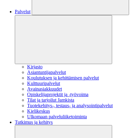
Palvelut
Kirjasto
Asiantuntijapalvelut
Koulutuksen ja kehittämisen palvelut
Kulttuuripalvelut
Avainasiakkuudet
Opiskelijaprojektit​ ja -työvoima
Tilat ja tarjoilut Jamkista
Tuotekehitys-, testaus- ja analysointipalvelut
Kielikeskus
Ulkomaan palveluliiketoiminta
Tutkimus ja kehitys