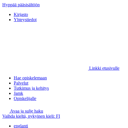
Hyppää pääsisältöön
Kirjasto
Yhteystiedot
Linkki etusivulle
Hae opiskelemaan
Palvelut
Tutkimus ja kehitys
Jamk
Opiskelijalle
Avaa ja sulje haku
Vaihda kieltä, nykyinen kieli:
FI
englanti