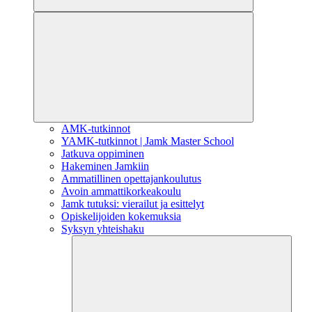
AMK-tutkinnot
YAMK-tutkinnot | Jamk Master School
Jatkuva oppiminen
Hakeminen Jamkiin
Ammatillinen opettajankoulutus
Avoin ammattikorkeakoulu
Jamk tutuksi: vierailut ja esittelyt
Opiskelijoiden kokemuksia
Syksyn yhteishaku