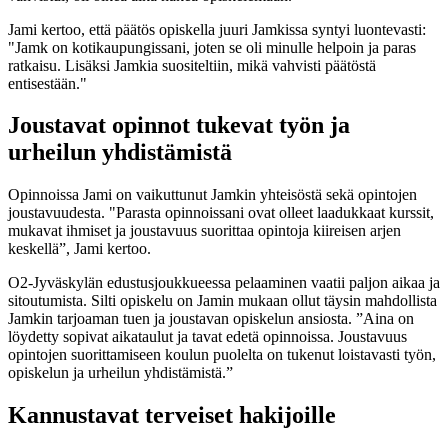
Jami kertoo, että päätös opiskella juuri Jamkissa syntyi luontevasti:
"Jamk on kotikaupungissani, joten se oli minulle helpoin ja paras
ratkaisu. Lisäksi Jamkia suositeltiin, mikä vahvisti päätöstä
entisestään."
Joustavat opinnot tukevat työn ja
urheilun yhdistämistä
Opinnoissa Jami on vaikuttunut Jamkin yhteisöstä sekä opintojen
joustavuudesta. "Parasta opinnoissani ovat olleet laadukkaat kurssit,
mukavat ihmiset ja joustavuus suorittaa opintoja kiireisen arjen
keskellä”, Jami kertoo.
O2-Jyväskylän edustusjoukkueessa pelaaminen vaatii paljon aikaa ja
sitoutumista. Silti opiskelu on Jamin mukaan ollut täysin mahdollista
Jamkin tarjoaman tuen ja joustavan opiskelun ansiosta. ”Aina on
löydetty sopivat aikataulut ja tavat edetä opinnoissa. Joustavuus
opintojen suorittamiseen koulun puolelta on tukenut loistavasti työn,
opiskelun ja urheilun yhdistämistä.”
Kannustavat terveiset hakijoille