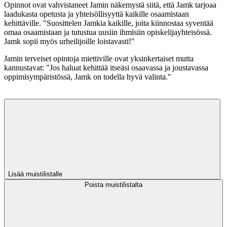
Opinnot ovat vahvistaneet Jamin näkemystä siitä, että Jamk tarjoaa
laadukasta opetusta ja yhteisöllisyyttä kaikille osaamistaan
kehittäville. "Suosittelen Jamkia kaikille, joita kiinnostaa syventää
omaa osaamistaan ja tutustua uusiin ihmisiin opiskelijayhteisössä.
Jamk sopii myös urheilijoille loistavasti!"
Jamin terveiset opintoja miettiville ovat yksinkertaiset mutta
kannustavat: "Jos haluat kehittää itseäsi osaavassa ja joustavassa
oppimisympäristössä, Jamk on todella hyvä valinta."
Lisää muistilistalle
Poista muistilistalta