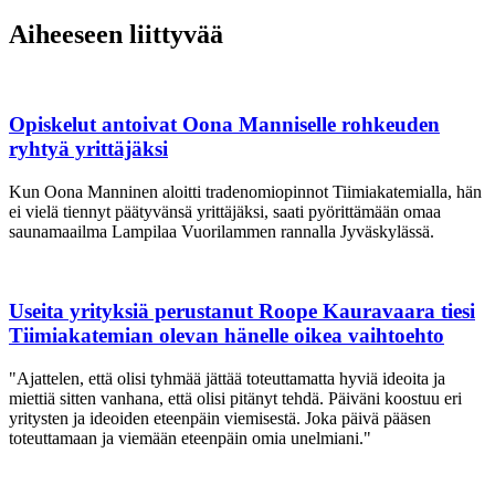
Aiheeseen liittyvää
Opiskelut antoivat Oona Manniselle rohkeuden
ryhtyä yrittäjäksi
Kun Oona Manninen aloitti tradenomiopinnot Tiimiakatemialla, hän
ei vielä tiennyt päätyvänsä yrittäjäksi, saati pyörittämään omaa
saunamaailma Lampilaa Vuorilammen rannalla Jyväskylässä.
Useita yrityksiä perustanut Roope Kauravaara tiesi
Tiimiakatemian olevan hänelle oikea vaihtoehto
"Ajattelen, että olisi tyhmää jättää toteuttamatta hyviä ideoita ja
miettiä sitten vanhana, että olisi pitänyt tehdä. Päiväni koostuu eri
yritysten ja ideoiden eteenpäin viemisestä. Joka päivä pääsen
toteuttamaan ja viemään eteenpäin omia unelmiani."