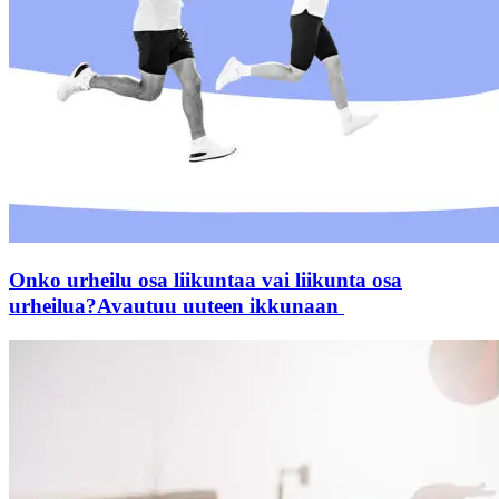
Onko urheilu osa liikuntaa vai liikunta osa
urheilua?
Avautuu uuteen ikkunaan