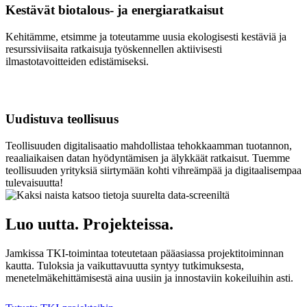
Kestävät biotalous- ja energiaratkaisut
Kehitämme, etsimme ja toteutamme uusia ekologisesti kestäviä ja
resurssiviisaita ratkaisuja työskennellen aktiivisesti
ilmastotavoitteiden edistämiseksi.
Uudistuva teollisuus
Teollisuuden digitalisaatio mahdollistaa tehokkaamman tuotannon,
reaaliaikaisen datan hyödyntämisen ja älykkäät ratkaisut. Tuemme
teollisuuden yrityksiä siirtymään kohti vihreämpää ja digitaalisempaa
tulevaisuutta!
Luo uutta. Projekteissa.
Jamkissa TKI-toimintaa toteutetaan pääasiassa projektitoiminnan
kautta. Tuloksia ja vaikuttavuutta syntyy tutkimuksesta,
menetelmäkehittämisestä aina uusiin ja innostaviin kokeiluihin asti.