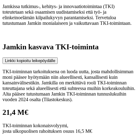
Jamkissa tutkimus-, kehitys- ja innovaatiotoimintaa (TKI)
toteutetaan sekä osaamisen uudistamiseksi että työ- ja
elinkeinoelämän kilpailukyvyn parantamiseksi. Tervetuloa
tutustumaan Jamkin monialaiseen ja vaikuttavaan TKI-toimintaan.
Jamkin kasvava TKI-toiminta
Linkki kopioitu leikepöydälle
TKI-toiminnan tarkoituksena on luoda uutta, josta mahdollisimman
moni pääsee hyötymään niin alueellisesti, kansallisesti kuin
kansainvälisestikin. Jamkilla on merkittävä rooli TKI-toiminnan
toteuttajana sekä alueellisesti että suhteessa muihin korkeakouluihin.
Alta pääsee tutustumaan Jamkin TKI-toiminnan tunnuslukuihin
vuoden 2024 osalta (Tilastokeskus).
21,4 M€
TKI-toiminnan kokonaisvolyymi,
josta ulkopuolisen rahoituksen osuus 16,5 M€