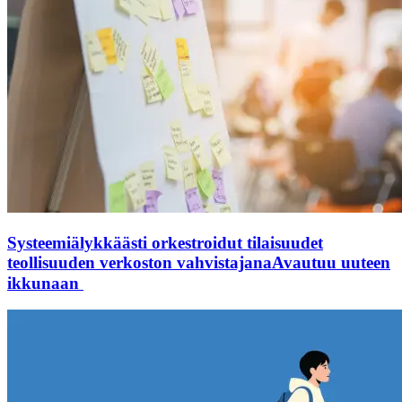
Systeemiälykkäästi orkestroidut tilaisuudet
teollisuuden verkoston vahvistajana
Avautuu uuteen
ikkunaan