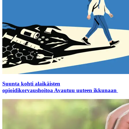
Suunta kohti alaikäisten
opioidikorvaushoitoa
Avautuu uuteen ikkunaan