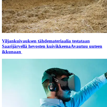
Viljankuivauksen tähdemateriaalia testataan
Saarijärvellä hevosten kuivikkeena
Avautuu uuteen
ikkunaan