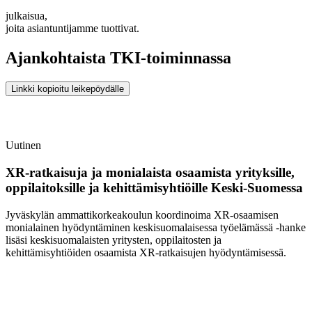
julkaisua,
joita asiantuntijamme tuottivat.
Ajankohtaista TKI-toiminnassa
Linkki kopioitu leikepöydälle
Uutinen
XR-ratkaisuja ja monialaista osaamista yrityksille,
oppilaitoksille ja kehittämisyhtiöille Keski-Suomessa
Jyväskylän ammattikorkeakoulun koordinoima XR-osaamisen
monialainen hyödyntäminen keskisuomalaisessa työelämässä -hanke
lisäsi keskisuomalaisten yritysten, oppilaitosten ja
kehittämisyhtiöiden osaamista XR-ratkaisujen hyödyntämisessä.