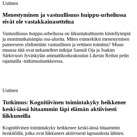
Uutinen
Menestyminen ja vastuullisuus huippu-urheilussa
eivät ole vastakkainasettelua
Vastuullisuus huippu-urheilussa on liikuntakulttuurin kiistellyimpiä
ja monimutkaisimpia osa-alueita. Miten esimerkiksi menestymisen
paineeseen yhdistetään vastuullinen ja eettinen toiminta? Muun
muassa tätä ovat tarkastelleet tutkijat Samuli Oja ja Joakim
Särkivuori Jyväskylän ammattikorkeakoulun Likesin Reilun pelin
rajamailla -tutkimushankkeessa.
Uutinen
Tutkimus: Kognitiivinen toimintakyky heikkenee
keski-iässä hitaammin läpi elämän aktiivisesti
liikkuneilla
Kognitiivinen toimintakyky heikkenee keski-iässä hitaammin
henkilöillä, jotka ovat liikkuneet aktiivisesti lapsuudesta lähtien.