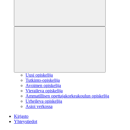
Uusi opiskelija
Tutkinto-opiskelija
Avoimen opiskelija
Vieraileva opiskelija
Ammatillisen opettajakorkeakoulun opiskelija
Urheileva opiskelija
Asioi verkossa
Kirjasto
Yhteystiedot