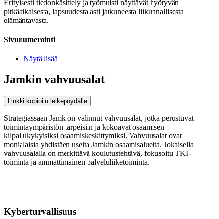
Erityisesti tiedonkäsittely ja työmuisti näyttävät hyötyvän
pitkäaikaisesta, lapsuudesta asti jatkuneesta liikunnallisesta
elämäntavasta.
Sivunumerointi
Näytä lisää
Jamkin vahvuusalat
Linkki kopioitu leikepöydälle
Strategiassaan Jamk on valinnut vahvuusalat, jotka perustuvat
toimintaympäristön tarpeisiin ja kokoavat osaamisen
kilpailukykyisiksi osaamiskeskittymiksi. Vahvuusalat ovat
monialaisia yhdistäen useita Jamkin osaamisalueita. Jokaisella
vahvuusalalla on merkittävä koulutustehtävä, fokusoitu TKI-
toiminta ja ammattimainen palveluliiketoiminta.
Kyberturvallisuus