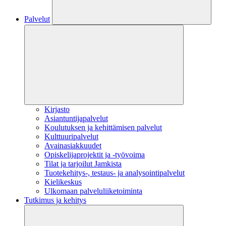
Palvelut
Kirjasto
Asiantuntijapalvelut
Koulutuksen ja kehittämisen palvelut
Kulttuuripalvelut
Avainasiakkuudet
Opiskelijaprojektit​ ja -työvoima
Tilat ja tarjoilut Jamkista
Tuotekehitys-, testaus- ja analysointipalvelut
Kielikeskus
Ulkomaan palveluliiketoiminta
Tutkimus ja kehitys