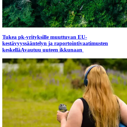
Tukea pk-yrityksille muuttuvan EU-
kestävyyssääntelyn ja raportointivaatimusten
keskellä
Avautuu uuteen ikkunaan