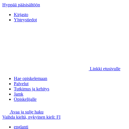
Hyppää pääsisältöön
Kirjasto
Yhteystiedot
Linkki etusivulle
Hae opiskelemaan
Palvelut
Tutkimus ja kehitys
Jamk
Opiskelijalle
Avaa ja sulje haku
Vaihda kieltä, nykyinen kieli:
FI
englanti