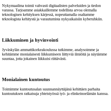
Nykymaailma toimii vahvasti digitaalisten palveluiden ja tiedon
varassa. Tarjoamme asiakkaillemme todellista arvoa olemalla
teknologisen kehityksen kärjessä, nopeuttamalla osaltamme
teknologista kehitystä ja varautumista nykyaikaisiin kyberuhkiin.
Liikkuminen ja hyvinvointi
Jyväskylän ammattikorkeakoulussa tutkimme, analysoimme ja
kehitämme monialaisesti liikkumiseen liittyviä ilmiöitä ja näytämme
suuntaa, jotta jokainen liikkuisi riittävästi.
Monialainen kuntoutus
Toimimme kuntoutusalan suunnannäyttäjänä kehittäen parhaita
kuntoutuksen ratkaisuja yhteistyössä työ- ja elinkeinoelämän kanssa.