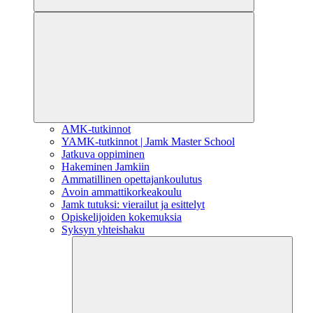
AMK-tutkinnot
YAMK-tutkinnot | Jamk Master School
Jatkuva oppiminen
Hakeminen Jamkiin
Ammatillinen opettajankoulutus
Avoin ammattikorkeakoulu
Jamk tutuksi: vierailut ja esittelyt
Opiskelijoiden kokemuksia
Syksyn yhteishaku