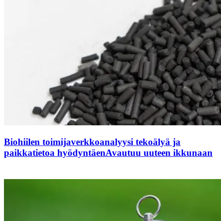
Biohiilen toimijaverkkoanalyysi tekoälyä ja
paikkatietoa hyödyntäen
Avautuu uuteen ikkunaan