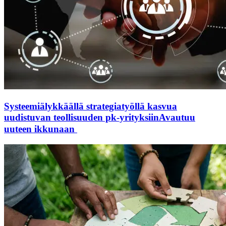
Systeemiälykkäällä strategiatyöllä kasvua
uudistuvan teollisuuden pk-yrityksiin
Avautuu
uuteen ikkunaan