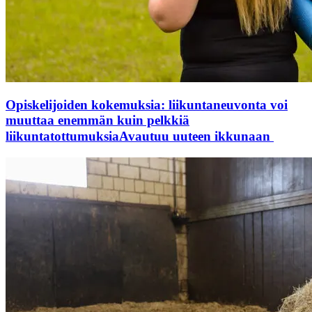
Opiskelijoiden kokemuksia: liikuntaneuvonta voi
muuttaa enemmän kuin pelkkiä
liikuntatottumuksia
Avautuu uuteen ikkunaan