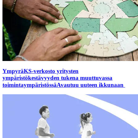
YmpyräKS-verkosto yritysten
ympäristökestävyyden tukena muuttuvassa
toimintaympäristössä
Avautuu uuteen ikkunaan