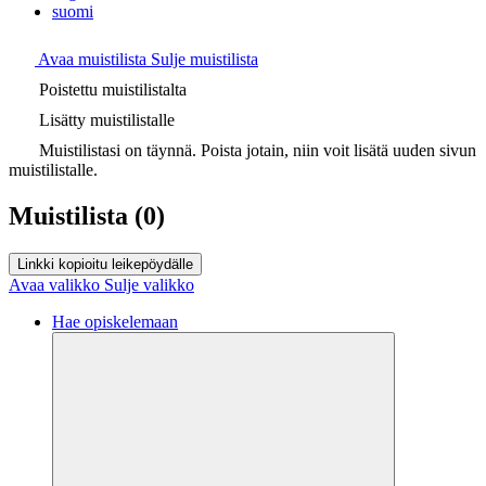
suomi
Avaa muistilista
Sulje muistilista
Poistettu muistilistalta
Lisätty muistilistalle
Muistilistasi on täynnä. Poista jotain, niin voit lisätä uuden sivun
muistilistalle.
Muistilista
(0)
Linkki kopioitu leikepöydälle
Avaa valikko
Sulje valikko
Hae opiskelemaan