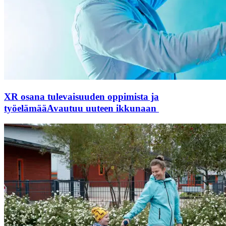
XR osana tulevaisuuden oppimista ja
työelämää
Avautuu uuteen ikkunaan