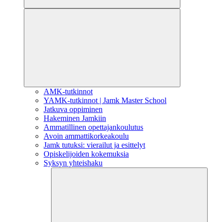
AMK-tutkinnot
YAMK-tutkinnot | Jamk Master School
Jatkuva oppiminen
Hakeminen Jamkiin
Ammatillinen opettajankoulutus
Avoin ammattikorkeakoulu
Jamk tutuksi: vierailut ja esittelyt
Opiskelijoiden kokemuksia
Syksyn yhteishaku