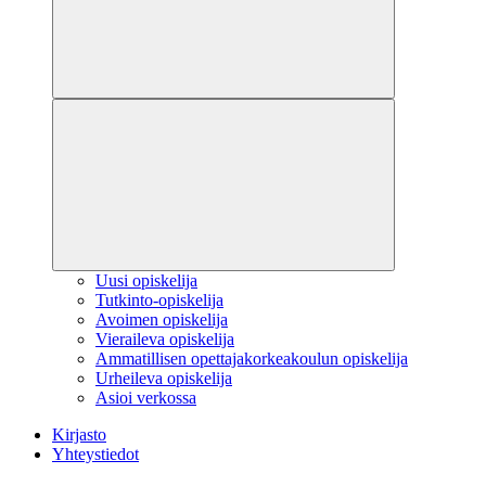
Uusi opiskelija
Tutkinto-opiskelija
Avoimen opiskelija
Vieraileva opiskelija
Ammatillisen opettajakorkeakoulun opiskelija
Urheileva opiskelija
Asioi verkossa
Kirjasto
Yhteystiedot