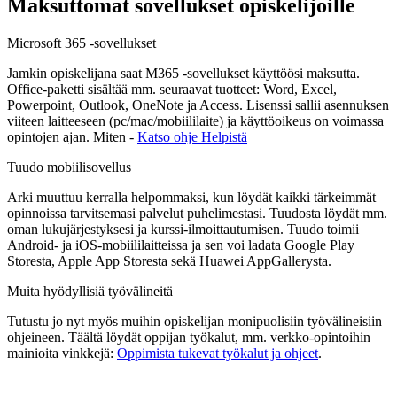
Maksuttomat sovellukset opiskelijoille
Microsoft 365 -sovellukset
Jamkin opiskelijana saat M365 -sovellukset käyttöösi maksutta.
Office-paketti sisältää mm. seuraavat tuotteet: Word, Excel,
Powerpoint, Outlook, OneNote ja Access. Lisenssi sallii asennuksen
viiteen laitteeseen (pc/mac/mobiililaite) ja käyttöoikeus on voimassa
opintojen ajan. Miten -
Katso ohje Helpistä
Tuudo mobiilisovellus
Arki muuttuu kerralla helpommaksi, kun löydät kaikki tärkeimmät
opinnoissa tarvitsemasi palvelut puhelimestasi. Tuudosta löydät mm.
oman lukujärjestyksesi ja kurssi-ilmoittautumisen. Tuudo toimii
Android- ja iOS-mobiililaitteissa ja sen voi ladata Google Play
Storesta, Apple App Storesta sekä Huawei AppGallerysta.
Muita hyödyllisiä työvälineitä
Tutustu jo nyt myös muihin opiskelijan monipuolisiin työvälineisiin
ohjeineen. Täältä löydät oppijan työkalut, mm. verkko-opintoihin
mainioita vinkkejä:
Oppimista tukevat työkalut ja ohjeet
.