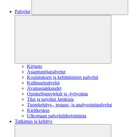
Palvelut
Kirjasto
Asiantuntijapalvelut
Koulutuksen ja kehittämisen palvelut
Kulttuuripalvelut
Avainasiakkuudet
Opiskelijaprojektit​ ja -työvoima
Tilat ja tarjoilut Jamkista
Tuotekehitys-, testaus- ja analysointipalvelut
Kielikeskus
Ulkomaan palveluliiketoiminta
Tutkimus ja kehitys