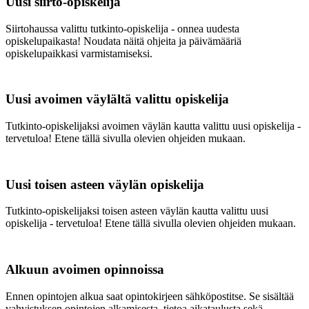
Uusi siirto-opiskelija
Siirtohaussa valittu tutkinto-opiskelija - onnea uudesta
opiskelupaikasta! Noudata näitä ohjeita ja päivämääriä
opiskelupaikkasi varmistamiseksi.
Uusi avoimen väylältä valittu opiskelija
Tutkinto-opiskelijaksi avoimen väylän kautta valittu uusi opiskelija -
tervetuloa! Etene tällä sivulla olevien ohjeiden mukaan.
Uusi toisen asteen väylän opiskelija
Tutkinto-opiskelijaksi toisen asteen väylän kautta valittu uusi
opiskelija - tervetuloa! Etene tällä sivulla olevien ohjeiden mukaan.
Alkuun avoimen opinnoissa
Ennen opintojen alkua saat opintokirjeen sähköpostitse. Se sisältää
vahvistuksen opintojen alkamisesta, tietoa aikataulusta sekä