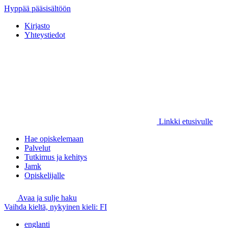
Hyppää pääsisältöön
Kirjasto
Yhteystiedot
Linkki etusivulle
Hae opiskelemaan
Palvelut
Tutkimus ja kehitys
Jamk
Opiskelijalle
Avaa ja sulje haku
Vaihda kieltä, nykyinen kieli:
FI
englanti