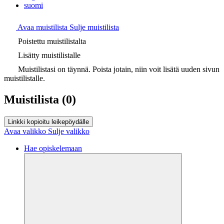
suomi
Avaa muistilista
Sulje muistilista
Poistettu muistilistalta
Lisätty muistilistalle
Muistilistasi on täynnä. Poista jotain, niin voit lisätä uuden sivun
muistilistalle.
Muistilista
(0)
Linkki kopioitu leikepöydälle
Avaa valikko
Sulje valikko
Hae opiskelemaan