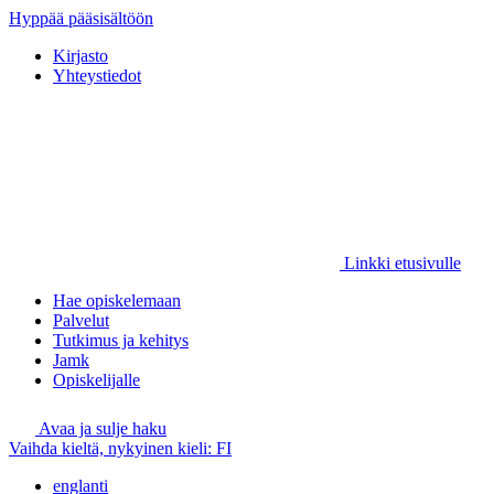
Hyppää pääsisältöön
Kirjasto
Yhteystiedot
Linkki etusivulle
Hae opiskelemaan
Palvelut
Tutkimus ja kehitys
Jamk
Opiskelijalle
Avaa ja sulje haku
Vaihda kieltä, nykyinen kieli:
FI
englanti