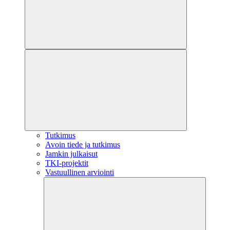
Tutkimus
Avoin tiede ja tutkimus
Jamkin julkaisut
TKI-projektit
Vastuullinen arviointi