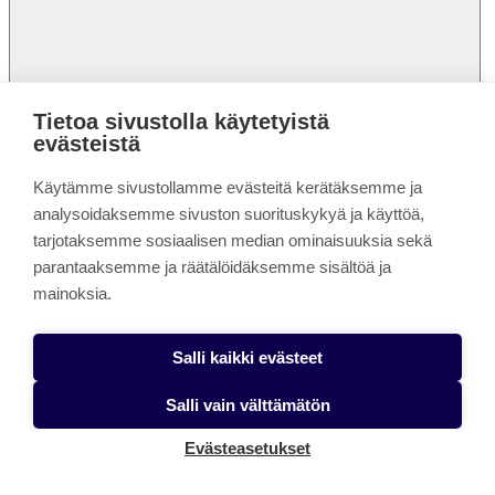
Lisää muistilistalle
Poista muistilistalta
Tietoa sivustolla käytetyistä
evästeistä
Käytämme sivustollamme evästeitä kerätäksemme ja
analysoidaksemme sivuston suorituskykyä ja käyttöä,
tarjotaksemme sosiaalisen median ominaisuuksia sekä
parantaaksemme ja räätälöidäksemme sisältöä ja
mainoksia.
AMK-tutkinto
Salli kaikki evästeet
Fysioterapeutti (AMK), sosiaali- ja terveysala,
monimuotototeutus
Salli vain välttämätön
Hakuaika:
Evästeasetukset
31.8.2026 - 10.9.2026