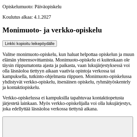
Opiskelumuoto:
Päiväopiskelu
Koulutus alkaa:
4.1.2027
Monimuoto- ja verkko-opiskelu
Linkki kopioitu leikepöydälle
Valitse monimuoto-opiskelu, kun haluat helpottaa opiskelun ja muun
elämän yhteensovittamista. Monimuoto-opiskelu ei kuitenkaan ole
täysin riippumatonta ajasta ja paikasta, vaan lukujärjestyksessä voi
olla läsnäoloa tiettyyn aikaan vaativia opintoja verkossa tai
kampuksella, tutkinto-ohjelmasta riippuen. Monimuoto-opiskelussa
yhdistyvät verkko-opiskelu, itsenäinen opiskelu, ryhmätyöskentely
ja kontaktiopiskelu.
Verkko-opiskelussa ei kampuksilla tapahtuvaa kontaktiopetusta
järjestetä lainkaan. Myös verkko-opiskelijalla voi olla lukujärjestys,
joka edellyttää läsnäoloa verkossa tiettynä aikana.