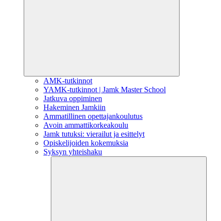
AMK-tutkinnot
YAMK-tutkinnot | Jamk Master School
Jatkuva oppiminen
Hakeminen Jamkiin
Ammatillinen opettajankoulutus
Avoin ammattikorkeakoulu
Jamk tutuksi: vierailut ja esittelyt
Opiskelijoiden kokemuksia
Syksyn yhteishaku