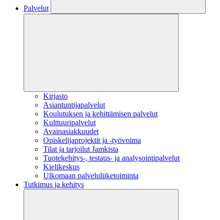
Palvelut
Kirjasto
Asiantuntijapalvelut
Koulutuksen ja kehittämisen palvelut
Kulttuuripalvelut
Avainasiakkuudet
Opiskelijaprojektit​ ja -työvoima
Tilat ja tarjoilut Jamkista
Tuotekehitys-, testaus- ja analysointipalvelut
Kielikeskus
Ulkomaan palveluliiketoiminta
Tutkimus ja kehitys