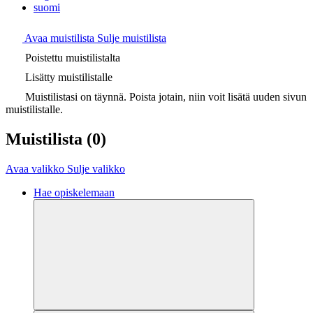
suomi
Avaa muistilista
Sulje muistilista
Poistettu muistilistalta
Lisätty muistilistalle
Muistilistasi on täynnä. Poista jotain, niin voit lisätä uuden sivun
muistilistalle.
Muistilista
(0)
Avaa valikko
Sulje valikko
Hae opiskelemaan