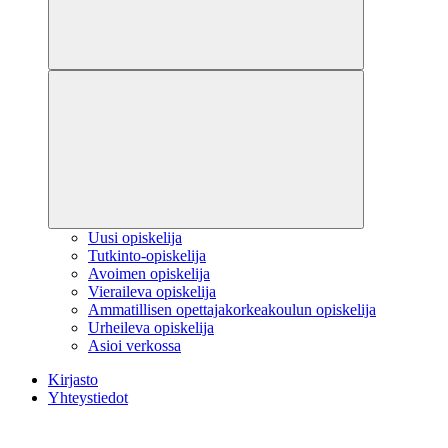
Uusi opiskelija
Tutkinto-opiskelija
Avoimen opiskelija
Vieraileva opiskelija
Ammatillisen opettajakorkeakoulun opiskelija
Urheileva opiskelija
Asioi verkossa
Kirjasto
Yhteystiedot