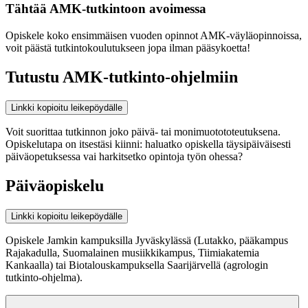
Tähtää AMK-tutkintoon avoimessa
Opiskele koko ensimmäisen vuoden opinnot AMK-väyläopinnoissa,
voit päästä tutkintokoulutukseen jopa ilman pääsykoetta!
Tutustu AMK-tutkinto-ohjelmiin
Linkki kopioitu leikepöydälle
Voit suorittaa tutkinnon joko päivä- tai monimuotototeutuksena.
Opiskelutapa on itsestäsi kiinni: haluatko opiskella täysipäiväisesti
päiväopetuksessa vai harkitsetko opintoja työn ohessa?
Päiväopiskelu
Linkki kopioitu leikepöydälle
Opiskele Jamkin kampuksilla Jyväskylässä (Lutakko, pääkampus
Rajakadulla, Suomalainen musiikkikampus, Tiimiakatemia
Kankaalla) tai Biotalouskampuksella Saarijärvellä (agrologin
tutkinto-ohjelma).