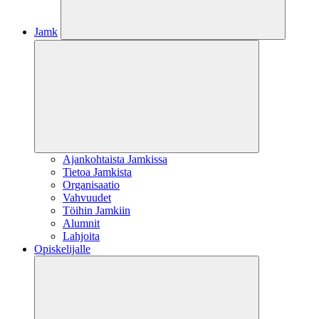
Jamk
Ajankohtaista Jamkissa
Tietoa Jamkista
Organisaatio
Vahvuudet
Töihin Jamkiin
Alumnit
Lahjoita
Opiskelijalle