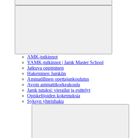
AMK-tutkinnot
YAMK-tutkinnot | Jamk Master School
Jatkuva oppiminen
Hakeminen Jamkiin
Ammatillinen opettajankoulutus
Avoin ammattikorkeakoulu
Jamk tutuksi: vierailut ja esittelyt
Opiskelijoiden kokemuksia
Syksyn yhteishaku