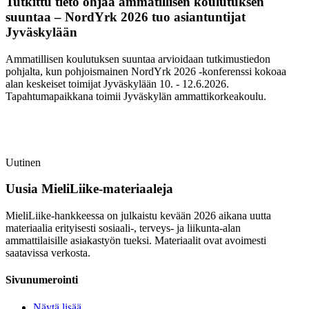
Tutkittu tieto ohjaa ammatillisen koulutuksen
suuntaa – NordYrk 2026 tuo asiantuntijat
Jyväskylään
Ammatillisen koulutuksen suuntaa arvioidaan tutkimustiedon
pohjalta, kun pohjoismainen NordYrk 2026 -konferenssi kokoaa
alan keskeiset toimijat Jyväskylään 10. - 12.6.2026.
Tapahtumapaikkana toimii Jyväskylän ammattikorkeakoulu.
Uutinen
Uusia MieliLiike-materiaaleja
MieliLiike-hankkeessa on julkaistu kevään 2026 aikana uutta
materiaalia erityisesti sosiaali-, terveys- ja liikunta-alan
ammattilaisille asiakastyön tueksi. Materiaalit ovat avoimesti
saatavissa verkosta.
Sivunumerointi
Näytä lisää