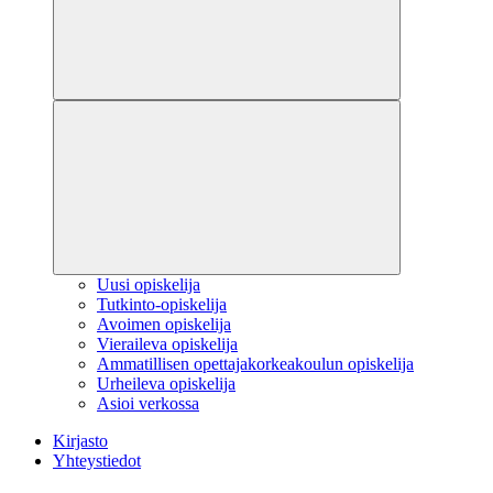
Uusi opiskelija
Tutkinto-opiskelija
Avoimen opiskelija
Vieraileva opiskelija
Ammatillisen opettajakorkeakoulun opiskelija
Urheileva opiskelija
Asioi verkossa
Kirjasto
Yhteystiedot