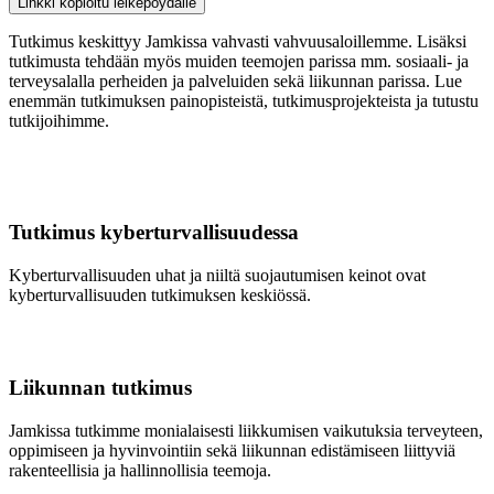
Linkki kopioitu leikepöydälle
Tutkimus keskittyy Jamkissa vahvasti vahvuusaloillemme. Lisäksi
tutkimusta tehdään myös muiden teemojen parissa mm. sosiaali- ja
terveysalalla perheiden ja palveluiden sekä liikunnan parissa. Lue
enemmän tutkimuksen painopisteistä, tutkimusprojekteista ja tutustu
tutkijoihimme.
Tutkimus kyberturvallisuudessa
Kyberturvallisuuden uhat ja niiltä suojautumisen keinot ovat
kyberturvallisuuden tutkimuksen keskiössä.
Liikunnan tutkimus
Jamkissa tutkimme monialaisesti liikkumisen vaikutuksia terveyteen,
oppimiseen ja hyvinvointiin sekä liikunnan edistämiseen liittyviä
rakenteellisia ja hallinnollisia teemoja.