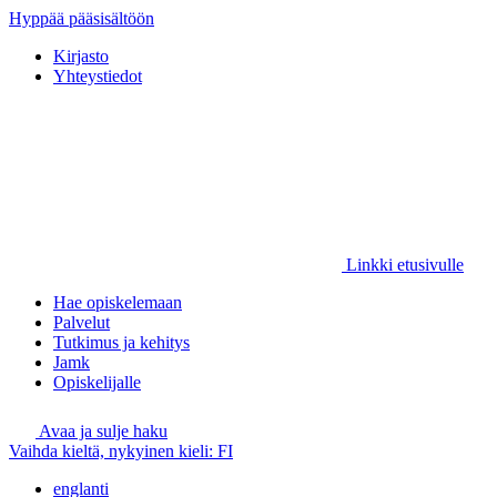
Hyppää pääsisältöön
Kirjasto
Yhteystiedot
Linkki etusivulle
Hae opiskelemaan
Palvelut
Tutkimus ja kehitys
Jamk
Opiskelijalle
Avaa ja sulje haku
Vaihda kieltä, nykyinen kieli:
FI
englanti