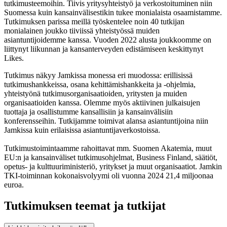
tutkimusteemoihin. Tiivis yritysyhteistyö ja verkostoituminen niin
Suomessa kuin kansainvälisestikin tukee monialaista osaamistamme.
Tutkimuksen parissa meillä työskentelee noin 40 tutkijan
monialainen joukko tiiviissä yhteistyössä muiden
asiantuntijoidemme kanssa. Vuoden 2022 alusta joukkoomme on
liittynyt liikunnan ja kansanterveyden edistämiseen keskittynyt
Likes.
Tutkimus näkyy Jamkissa monessa eri muodossa: erillisissä
tutkimushankkeissa, osana kehittämishankkeita ja -ohjelmia,
yhteistyönä tutkimusorganisaatioiden, yritysten ja muiden
organisaatioiden kanssa. Olemme myös aktiivinen julkaisujen
tuottaja ja osallistumme kansallisiin ja kansainvälisiin
konferensseihin. Tutkijamme toimivat alansa asiantuntijoina niin
Jamkissa kuin erilaisissa asiantuntijaverkostoissa.
Tutkimustoimintaamme rahoittavat mm. Suomen Akatemia, muut
EU:n ja kansainväliset tutkimusohjelmat, Business Finland, säätiöt,
opetus- ja kulttuuriministeriö, yritykset ja muut organisaatiot. Jamkin
TKI-toiminnan kokonaisvolyymi oli vuonna 2024 21,4 miljoonaa
euroa.
Tutkimuksen teemat ja tutkijat