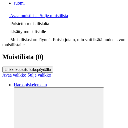
suomi
Avaa muistilista
Sulje muistilista
Poistettu muistilistalta
Lisätty muistilistalle
Muistilistasi on täynnä. Poista jotain, niin voit lisätä uuden sivun
muistilistalle.
Muistilista
(0)
Linkki kopioitu leikepöydälle
Avaa valikko
Sulje valikko
Hae opiskelemaan