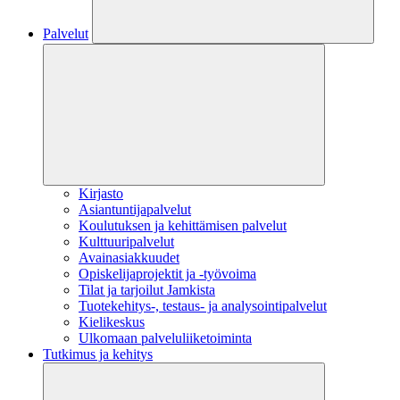
Palvelut
Kirjasto
Asiantuntijapalvelut
Koulutuksen ja kehittämisen palvelut
Kulttuuripalvelut
Avainasiakkuudet
Opiskelijaprojektit​ ja -työvoima
Tilat ja tarjoilut Jamkista
Tuotekehitys-, testaus- ja analysointipalvelut
Kielikeskus
Ulkomaan palveluliiketoiminta
Tutkimus ja kehitys