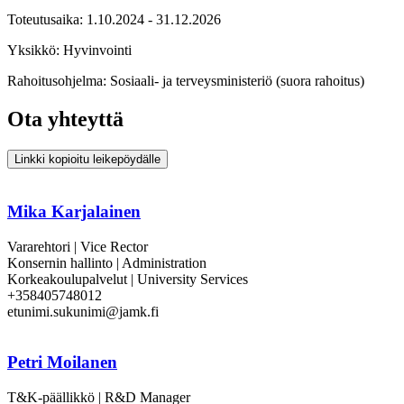
Toteutusaika: 1.10.2024 - 31.12.2026
Yksikkö: Hyvinvointi
Rahoitusohjelma: Sosiaali- ja terveysministeriö (suora rahoitus)
Ota yhteyttä
Linkki kopioitu leikepöydälle
Mika Karjalainen
Vararehtori | Vice Rector
Konsernin hallinto | Administration
Korkeakoulupalvelut | University Services
+358405748012
etunimi.sukunimi@jamk.fi
Petri Moilanen
T&K-päällikkö | R&D Manager