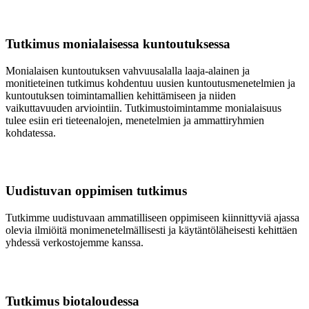
Tutkimus monialaisessa kuntoutuksessa
Monialaisen kuntoutuksen vahvuusalalla laaja-alainen ja
monitieteinen tutkimus kohdentuu uusien kuntoutusmenetelmien ja
kuntoutuksen toimintamallien kehittämiseen ja niiden
vaikuttavuuden arviointiin. Tutkimustoimintamme monialaisuus
tulee esiin eri tieteenalojen, menetelmien ja ammattiryhmien
kohdatessa.
Uudistuvan oppimisen tutkimus
Tutkimme uudistuvaan ammatilliseen oppimiseen kiinnittyviä ajassa
olevia ilmiöitä monimenetelmällisesti ja käytäntöläheisesti kehittäen
yhdessä verkostojemme kanssa.
Tutkimus biotaloudessa