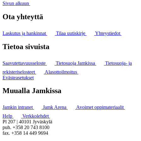
Sivun alkuun
Ota yhteyttä
Laskutus ja hankinnat
Tilaa uutiskirje
Yhteystiedot
Tietoa sivuista
Saavutettavuusseloste
Tietosuoja Jamkissa
Tietosuoja- ja
rekisteriselosteet
Alasottoilmoitus
Evästeasetukset
Muualla Jamkissa
Jamkin intranet
Jamk Arena
Avoimet oppimateriaalit
Help
Verkkolehdet
Pl 207 | 40101 Jyväskylä
puh. +358 20 743 8100
fax. +358 14 449 9694