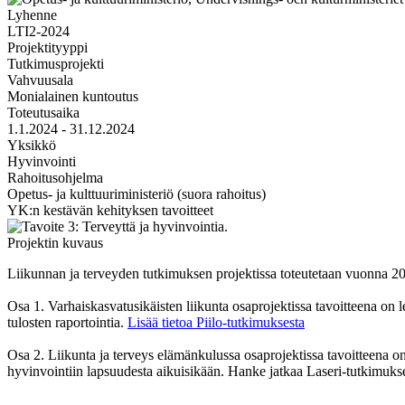
Lyhenne
LTI2-2024
Projektityyppi
Tutkimusprojekti
Vahvuusala
Monialainen kuntoutus
Toteutusaika
1.1.2024 - 31.12.2024
Yksikkö
Hyvinvointi
Rahoitusohjelma
Opetus- ja kulttuuriministeriö (suora rahoitus)
YK:n kestävän kehityksen tavoitteet
Projektin kuvaus
Liikunnan ja terveyden tutkimuksen projektissa toteutetaan vuonna 2
Osa 1. Varhaiskasvatusikäisten liikunta osaprojektissa tavoitteena on 
tulosten raportointia.
Lisää tietoa Piilo-tutkimuksesta
Osa 2. Liikunta ja terveys elämänkulussa osaprojektissa tavoitteena on
hyvinvointiin lapsuudesta aikuisikään. Hanke jatkaa Laseri-tutkimuksen