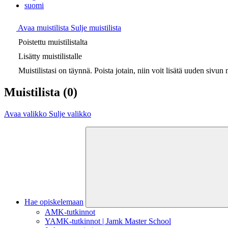
suomi
Avaa muistilista
Sulje muistilista
Poistettu muistilistalta
Lisätty muistilistalle
Muistilistasi on täynnä. Poista jotain, niin voit lisätä uuden sivun m
Muistilista
(0)
Avaa valikko
Sulje valikko
Hae opiskelemaan
AMK-tutkinnot
YAMK-tutkinnot | Jamk Master School