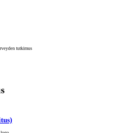
erveyden tutkimus
us
itus)