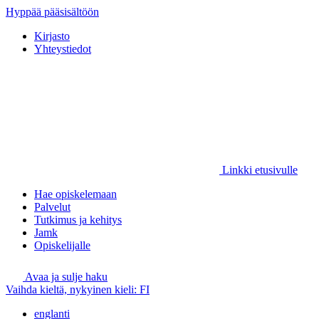
Hyppää pääsisältöön
Kirjasto
Yhteystiedot
Linkki etusivulle
Hae opiskelemaan
Palvelut
Tutkimus ja kehitys
Jamk
Opiskelijalle
Avaa ja sulje haku
Vaihda kieltä, nykyinen kieli:
FI
englanti