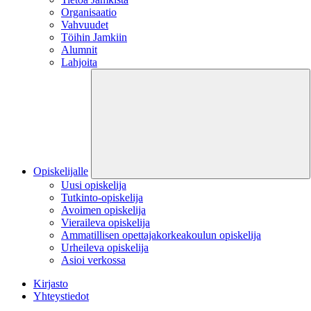
Organisaatio
Vahvuudet
Töihin Jamkiin
Alumnit
Lahjoita
Opiskelijalle
Uusi opiskelija
Tutkinto-opiskelija
Avoimen opiskelija
Vieraileva opiskelija
Ammatillisen opettajakorkeakoulun opiskelija
Urheileva opiskelija
Asioi verkossa
Kirjasto
Yhteystiedot