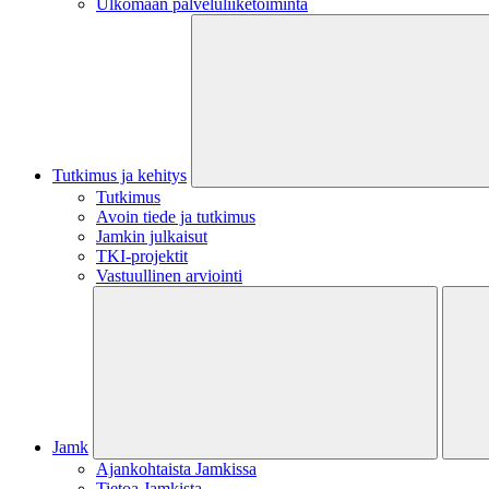
Ulkomaan palveluliiketoiminta
Tutkimus ja kehitys
Tutkimus
Avoin tiede ja tutkimus
Jamkin julkaisut
TKI-projektit
Vastuullinen arviointi
Jamk
Ajankohtaista Jamkissa
Tietoa Jamkista