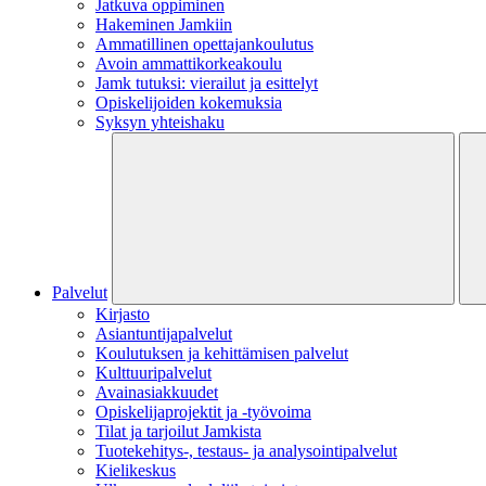
Jatkuva oppiminen
Hakeminen Jamkiin
Ammatillinen opettajankoulutus
Avoin ammattikorkeakoulu
Jamk tutuksi: vierailut ja esittelyt
Opiskelijoiden kokemuksia
Syksyn yhteishaku
Palvelut
Kirjasto
Asiantuntijapalvelut
Koulutuksen ja kehittämisen palvelut
Kulttuuripalvelut
Avainasiakkuudet
Opiskelijaprojektit​ ja -työvoima
Tilat ja tarjoilut Jamkista
Tuotekehitys-, testaus- ja analysointipalvelut
Kielikeskus