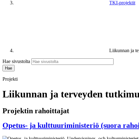
TKI-projektit
Liikunnan ja t
Hae sivustolta
Projekti
Liikunnan ja terveyden tutkim
Projektin rahoittajat
Opetus- ja kulttuuriministeriö (suora raho