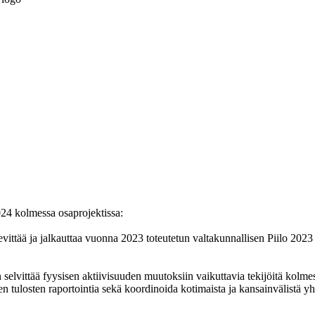
024 kolmessa osaprojektissa:
levittää ja jalkauttaa vuonna 2023 toteutetun valtakunnallisen Piilo 2023
 selvittää fyysisen aktiivisuuden muutoksiin vaikuttavia tekijöitä kolm
 tulosten raportointia sekä koordinoida kotimaista ja kansainvälistä yht