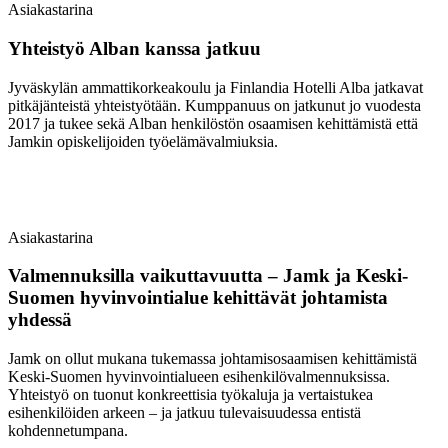
Asiakastarina
Yhteistyö Alban kanssa jatkuu
Jyväskylän ammattikorkeakoulu ja Finlandia Hotelli Alba jatkavat
pitkäjänteistä yhteistyötään. Kumppanuus on jatkunut jo vuodesta
2017 ja tukee sekä Alban henkilöstön osaamisen kehittämistä että
Jamkin opiskelijoiden työelämävalmiuksia.
Asiakastarina
Valmennuksilla vaikuttavuutta – Jamk ja Keski-
Suomen hyvinvointialue kehittävät johtamista
yhdessä
Jamk on ollut mukana tukemassa johtamisosaamisen kehittämistä
Keski-Suomen hyvinvointialueen esihenkilövalmennuksissa.
Yhteistyö on tuonut konkreettisia työkaluja ja vertaistukea
esihenkilöiden arkeen – ja jatkuu tulevaisuudessa entistä
kohdennetumpana.