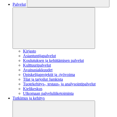
Palvelut
Kirjasto
Asiantuntijapalvelut
Koulutuksen ja kehittämisen palvelut
Kulttuuripalvelut
Avainasiakkuudet
Opiskelijaprojektit​ ja -työvoima
Tilat ja tarjoilut Jamkista
Tuotekehitys-, testaus- ja analysointipalvelut
Kielikeskus
Ulkomaan palveluliiketoiminta
Tutkimus ja kehitys