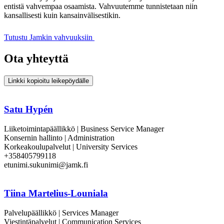
entistä vahvempaa osaamista. Vahvuutemme tunnistetaan niin
kansallisesti kuin kansainvälisestikin.
Tutustu Jamkin vahvuuksiin
Ota yhteyttä
Linkki kopioitu leikepöydälle
Satu Hypén
Liiketoimintapäällikkö | Business Service Manager
Konsernin hallinto | Administration
Korkeakoulupalvelut | University Services
+358405799118
etunimi.sukunimi@jamk.fi
Tiina Martelius-Louniala
Palvelupäällikkö | Services Manager
Viestintäpalvelut | Communication Services