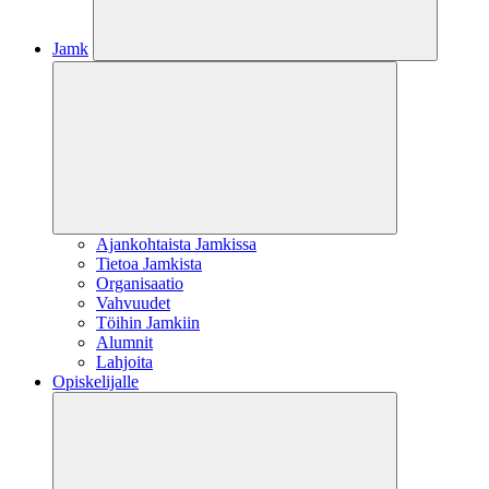
Jamk
Ajankohtaista Jamkissa
Tietoa Jamkista
Organisaatio
Vahvuudet
Töihin Jamkiin
Alumnit
Lahjoita
Opiskelijalle