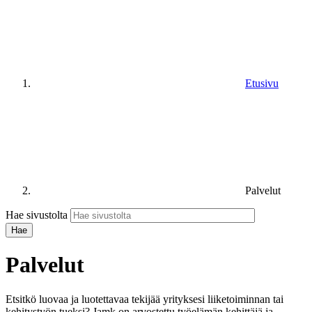
Etusivu
Palvelut
Hae sivustolta
Palvelut
Etsitkö luovaa ja luotettavaa tekijää yrityksesi liiketoiminnan tai
kehitystyön tueksi? Jamk on arvostettu työelämän kehittäjä ja