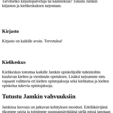
Tarvitsetko kirjastopalveluja tai käännöksiä? Tutustu Jamkin
kirjaston ja kielikeskuksen tarjontaan.
Kirjasto
Kirjasto on kaikille avoin. Tervetuloa!
Kielikeskus
Kielikeskus toteuttaa kaikille Jamkin opiskelijoille tutkintoihin
kuuluvan kielten ja viestinnän opetuksen. Lisäksi tarjoamme mm.
vapaasti valittavia eri kielten opintojaksoja sekä kielitaitoa ja kielten
opiskelua tukevia opintojaksoja.
Tutustu Jamkin vahvuuksiin
Jamkissa luovuus on jatkuvan kehityksen moottori. Edelläkävijänä
rikomme rajoja ja toimimme suunnannäyttäjänä siellä missä janotaan