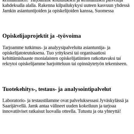
kahdeksalla alalla. Rakenna kilpailukykysi uuteen kasvuun yhdessä
Jamkin asiantuntijoiden ja opiskelijoiden kanssa, Suomessa
Opiskelijaprojektit​ ja -työvoima
Tarjoamme tutkimus- ja analyysipalveluita asiantuntija- ja
opiskelijatoteutuksena. Tuo yrityksesi tai organisaatiosi
kehittämishaaste monialaisten opiskelijatiimien ratkottavaksi tai
rekrytoi opiskelijamme harjoitteluun tai opinnäytetyön tekemiseen.
Tuotekehitys-, testaus- ja analysointipalvelut
Laboratorio- ja testaustilamme ovat palveluksessasi Jyväskylässä ja
Saarijärvellä. Jamk antaa välineet uuden kokeiluun ja tarjoaa
innovatiiviset ratkaisut luovalla otteella. Tutustu ja ota yhteyttä!