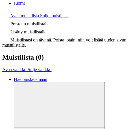
suomi
Avaa muistilista
Sulje muistilista
Poistettu muistilistalta
Lisätty muistilistalle
Muistilistasi on täynnä. Poista jotain, niin voit lisätä uuden sivun
muistilistalle.
Muistilista
(0)
Avaa valikko
Sulje valikko
Hae opiskelemaan