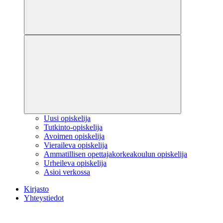
Uusi opiskelija
Tutkinto-opiskelija
Avoimen opiskelija
Vieraileva opiskelija
Ammatillisen opettajakorkeakoulun opiskelija
Urheileva opiskelija
Asioi verkossa
Kirjasto
Yhteystiedot