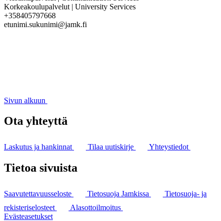
Korkeakoulupalvelut | University Services
+358405797668
etunimi.sukunimi@jamk.fi
Sivun alkuun
Ota yhteyttä
Laskutus ja hankinnat
Tilaa uutiskirje
Yhteystiedot
Tietoa sivuista
Saavutettavuusseloste
Tietosuoja Jamkissa
Tietosuoja- ja
rekisteriselosteet
Alasottoilmoitus
Evästeasetukset