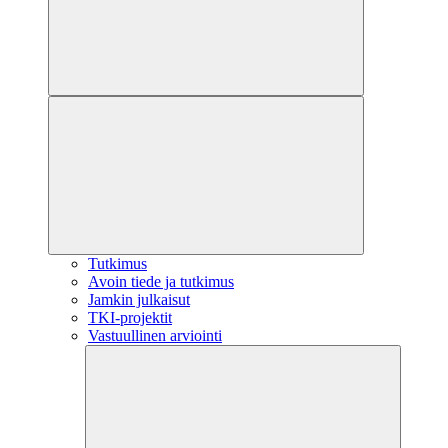
Tutkimus
Avoin tiede ja tutkimus
Jamkin julkaisut
TKI-projektit
Vastuullinen arviointi