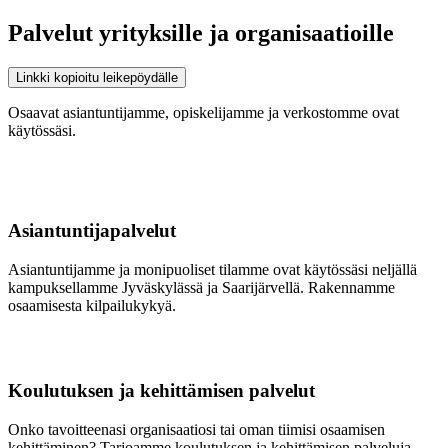
Palvelut yrityksille ja organisaatioille
Linkki kopioitu leikepöydälle
Osaavat asiantuntijamme, opiskelijamme ja verkostomme ovat
käytössäsi.
Asiantuntijapalvelut
Asiantuntijamme ja monipuoliset tilamme ovat käytössäsi neljällä
kampuksellamme Jyväskylässä ja Saarijärvellä. Rakennamme
osaamisesta kilpailukykyä.
Koulutuksen ja kehittämisen palvelut
Onko tavoitteenasi organisaatiosi tai oman tiimisi osaamisen
kehittäminen? Tarjoamme koulutuksen ja kehittämisen palveluja