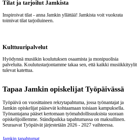
Tilat ja tarjoilut Jamkista
Inspiroivat tilat - anna Jamkin yllättää! Jamkista voit vuokrata
toimivat tilat tarjoiluineen.
Kulttuuripalvelut
Hyödynnä musiikin koulutuksen osaamista ja monipuolisia
palveluita. Koulutustarjontamme takaa sen, että kaikki musiikkityylit
tulevat katettua.
Tapaa Jamkin opiskelijat Työpäivässä
Työpäivä on vuosittainen rekrytapahtuma, jossa työnantajat ja
Jamkin opiskelijat pääsevät kohtaamaan toisiaan kampuksella.
Työnantajana pääset kertomaan työmahdollisuuksista suoraan
opiskelijoillemme. Ständipaikka tapahtumassa on maksullinen.
Seuraavat Työpäivät järjestetään 2026 - 2027 vaihteessa
.
Jamkin tapahtumat