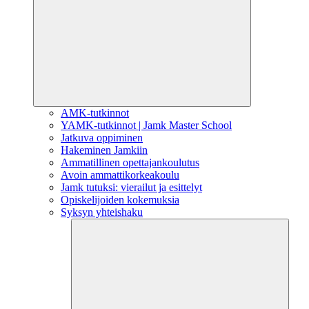
AMK-tutkinnot
YAMK-tutkinnot | Jamk Master School
Jatkuva oppiminen
Hakeminen Jamkiin
Ammatillinen opettajankoulutus
Avoin ammattikorkeakoulu
Jamk tutuksi: vierailut ja esittelyt
Opiskelijoiden kokemuksia
Syksyn yhteishaku