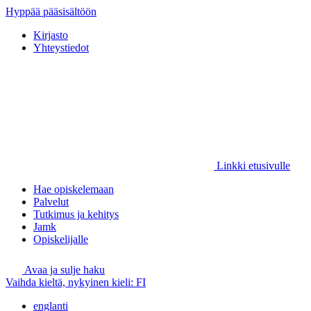
Hyppää pääsisältöön
Kirjasto
Yhteystiedot
Linkki etusivulle
Hae opiskelemaan
Palvelut
Tutkimus ja kehitys
Jamk
Opiskelijalle
Avaa ja sulje haku
Vaihda kieltä, nykyinen kieli:
FI
englanti