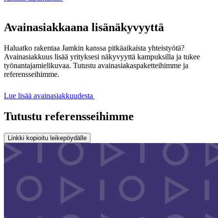
Avainasiakkaana lisänäkyvyyttä
Haluatko rakentaa Jamkin kanssa pitkäaikaista yhteistyötä?
Avainasiakkuus lisää yrityksesi näkyvyyttä kampuksilla ja tukee
työnantajamielikuvaa. Tutustu avainasiakaspaketteihimme ja
referensseihimme.
Lue lisää avainasiakkuudesta
Tutustu referensseihimme
Linkki kopioitu leikepöydälle