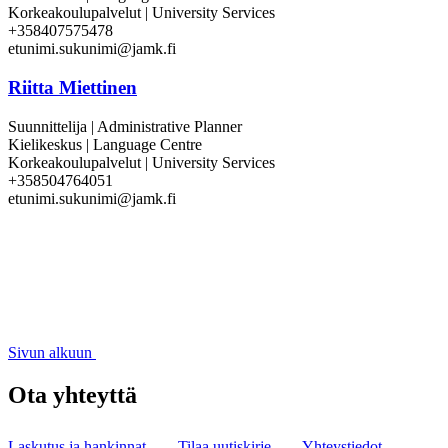
Korkeakoulupalvelut | University Services
+358407575478
etunimi.sukunimi@jamk.fi
Riitta Miettinen
Suunnittelija | Administrative Planner
Kielikeskus | Language Centre
Korkeakoulupalvelut | University Services
+358504764051
etunimi.sukunimi@jamk.fi
Sivun alkuun
Ota yhteyttä
Laskutus ja hankinnat
Tilaa uutiskirje
Yhteystiedot