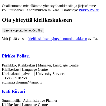
Osallistumme mielellämme yhteistyöhankkeisiin ja järjestämme
koulutuspalveluja sopimuksen mukaan. Lisätietoja:
Pirkko Pollari
.
Ota yhteyttä kielikeskukseen
Linkki kopioitu leikepöydälle
Voit jättää viestin
kielikeskuksen yhteydenottolomakkeen
avulla.
Pirkko Pollari
Päällikkö, Kielikeskus | Manager, Language Centre
Kielikeskus | Language Centre
Korkeakoulupalvelut | University Services
+358505918258
etunimi.sukunimi@jamk.fi
Kati Riivari
Suunnittelija | Administrative Planner
Kielikeskus | Language Centre