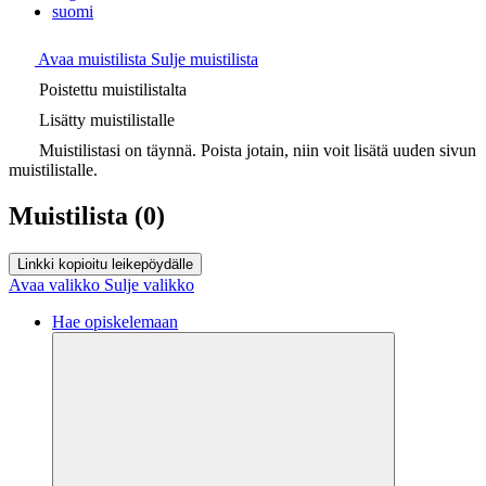
suomi
Avaa muistilista
Sulje muistilista
Poistettu muistilistalta
Lisätty muistilistalle
Muistilistasi on täynnä. Poista jotain, niin voit lisätä uuden sivun
muistilistalle.
Muistilista
(0)
Linkki kopioitu leikepöydälle
Avaa valikko
Sulje valikko
Hae opiskelemaan