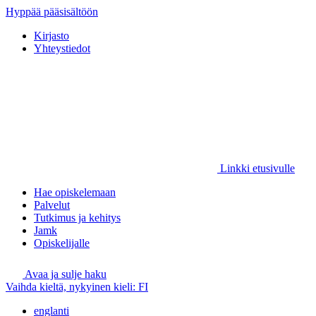
Hyppää pääsisältöön
Kirjasto
Yhteystiedot
Linkki etusivulle
Hae opiskelemaan
Palvelut
Tutkimus ja kehitys
Jamk
Opiskelijalle
Avaa ja sulje haku
Vaihda kieltä, nykyinen kieli:
FI
englanti