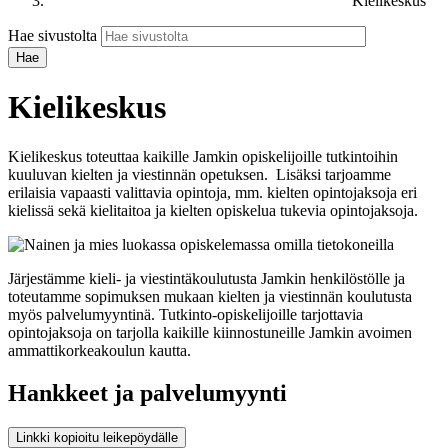
Kielikeskus
Hae sivustolta
Kielikeskus
Kielikeskus toteuttaa kaikille Jamkin opiskelijoille tutkintoihin
kuuluvan kielten ja viestinnän opetuksen. Lisäksi tarjoamme
erilaisia vapaasti valittavia opintoja, mm. kielten opintojaksoja eri
kielissä sekä kielitaitoa ja kielten opiskelua tukevia opintojaksoja.
Järjestämme kieli- ja viestintäkoulutusta Jamkin henkilöstölle ja
toteutamme sopimuksen mukaan kielten ja viestinnän koulutusta
myös palvelumyyntinä. Tutkinto-opiskelijoille tarjottavia
opintojaksoja on tarjolla kaikille kiinnostuneille Jamkin avoimen
ammattikorkeakoulun kautta.
Hankkeet ja palvelumyynti
Linkki kopioitu leikepöydälle