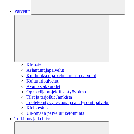
Palvelut
Kirjasto
Asiantuntijapalvelut
Koulutuksen ja kehittämisen palvelut
Kulttuuripalvelut
Avainasiakkuudet
Opiskelijaprojektit​ ja -työvoima
Tilat ja tarjoilut Jamkista
Tuotekehitys-, testaus- ja analysointipalvelut
Kielikeskus
Ulkomaan palveluliiketoiminta
Tutkimus ja kehitys