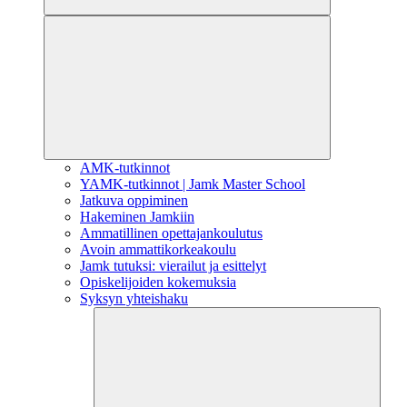
AMK-tutkinnot
YAMK-tutkinnot | Jamk Master School
Jatkuva oppiminen
Hakeminen Jamkiin
Ammatillinen opettajankoulutus
Avoin ammattikorkeakoulu
Jamk tutuksi: vierailut ja esittelyt
Opiskelijoiden kokemuksia
Syksyn yhteishaku