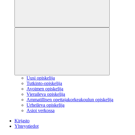
Uusi opiskelija
Tutkinto-opiskelija
Avoimen opiskelija
Vieraileva opiskelija
Ammatillisen opettajakorkeakoulun opiskelija
Urheileva opiskelija
Asioi verkossa
Kirjasto
Yhteystiedot