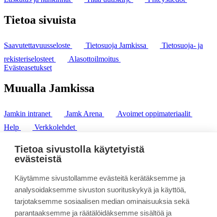
Tietoa sivuista
Saavutettavuusseloste
Tietosuoja Jamkissa
Tietosuoja- ja
rekisteriselosteet
Alasottoilmoitus
Evästeasetukset
Muualla Jamkissa
Jamkin intranet
Jamk Arena
Avoimet oppimateriaalit
Help
Verkkolehdet
Pl 207 | 40101 Jyväskylä
puh. +358 20 743 8100
Tietoa sivustolla käytetyistä
fax. +358 14 449 9694
evästeistä
Käytämme sivustollamme evästeitä kerätäksemme ja
analysoidaksemme sivuston suorituskykyä ja käyttöä,
tarjotaksemme sosiaalisen median ominaisuuksia sekä
parantaaksemme ja räätälöidäksemme sisältöä ja