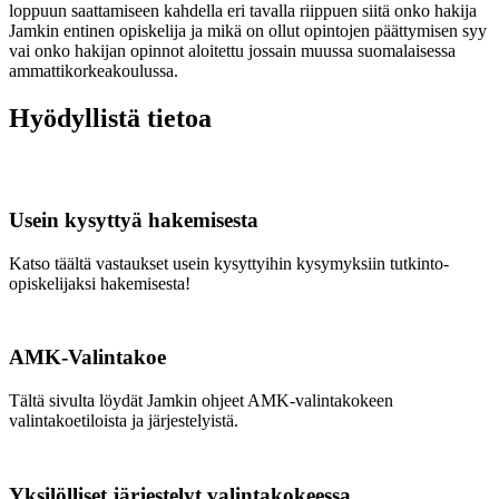
loppuun saattamiseen kahdella eri tavalla riippuen siitä onko hakija
Jamkin entinen opiskelija ja mikä on ollut opintojen päättymisen syy
vai onko hakijan opinnot aloitettu jossain muussa suomalaisessa
ammattikorkeakoulussa.
Hyödyllistä tietoa
Usein kysyttyä hakemisesta
Katso täältä vastaukset usein kysyttyihin kysymyksiin tutkinto-
opiskelijaksi hakemisesta!
AMK-Valintakoe
Tältä sivulta löydät Jamkin ohjeet AMK-valintakokeen
valintakoetiloista ja järjestelyistä.
Yksilölliset järjestelyt valintakokeessa