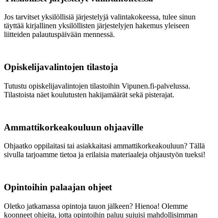
Jos tarvitset yksilöllisiä järjestelyjä valintakokeessa, tulee sinun
täyttää kirjallinen yksilöllisten järjestelyjen hakemus yleiseen
liitteiden palautuspäivään mennessä.
Opiskelijavalintojen tilastoja
Tutustu opiskelijavalintojen tilastoihin Vipunen.fi-palvelussa.
Tilastoista näet koulutusten hakijamäärät sekä pisterajat.
Ammattikorkeakouluun ohjaaville
Ohjaatko oppilaitasi tai asiakkaitasi ammattikorkeakouluun? Tällä
sivulla tarjoamme tietoa ja erilaisia materiaaleja ohjaustyön tueksi!
Opintoihin palaajan ohjeet
Oletko jatkamassa opintoja tauon jälkeen? Hienoa! Olemme
koonneet ohjeita, jotta opintoihin paluu sujuisi mahdollisimman