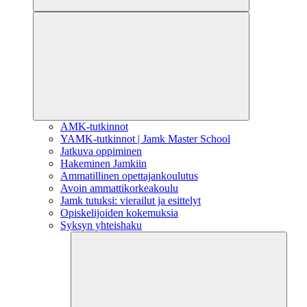
AMK-tutkinnot
YAMK-tutkinnot | Jamk Master School
Jatkuva oppiminen
Hakeminen Jamkiin
Ammatillinen opettajankoulutus
Avoin ammattikorkeakoulu
Jamk tutuksi: vierailut ja esittelyt
Opiskelijoiden kokemuksia
Syksyn yhteishaku