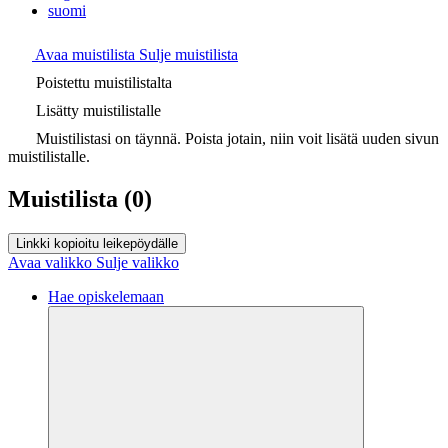
suomi
Avaa muistilista
Sulje muistilista
Poistettu muistilistalta
Lisätty muistilistalle
Muistilistasi on täynnä. Poista jotain, niin voit lisätä uuden sivun
muistilistalle.
Muistilista
(0)
Linkki kopioitu leikepöydälle
Avaa valikko
Sulje valikko
Hae opiskelemaan