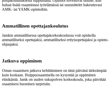
pohjakoulutuksesta riippumatta. Opinnot soveltuvat sinulle, kun
haluat lisätä osaamistasi työelämässä tai suunnittelet hakeutuvasi
AMK- tai YAMK-opintoihin.
Ammatillinen opettajankoulutus
Jamkin ammatillisessa opettajakorkeakoulussa voit opiskella
ammatilliseksi opettajaksi, ammatilliseksi erityisopettajaksi ja opinto-
ohjaajaksi.
Jatkuva oppiminen
Oman osaamisen jatkuva kehittäminen on tänä päivänä tärkeämpää
kuin koskaan. Huippuosaamisella on kysyntää ja oppiminen
elinikäistä. Jamk on uuden sukupolven korkeakoulu, joka päivittää
osaamisesi huomisen tarpeisiin.