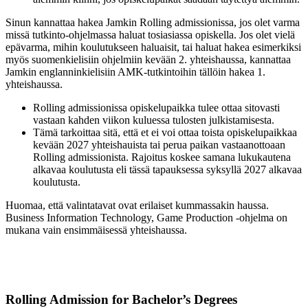
Sinun kannattaa hakea Jamkin Rolling admissionissa, jos olet varma
missä tutkinto-ohjelmassa haluat tosiasiassa opiskella. Jos olet vielä
epävarma, mihin koulutukseen haluaisit, tai haluat hakea esimerkiksi
myös suomenkielisiin ohjelmiin kevään 2. yhteishaussa, kannattaa
Jamkin englanninkielisiin AMK-tutkintoihin tällöin hakea 1.
yhteishaussa.
Rolling admissionissa opiskelupaikka tulee ottaa sitovasti
vastaan kahden viikon kuluessa tulosten julkistamisesta.
Tämä tarkoittaa sitä, että et ei voi ottaa toista opiskelupaikkaa
kevään 2027 yhteishauista tai perua paikan vastaanottoaan
Rolling admissionista. Rajoitus koskee samana lukukautena
alkavaa koulutusta eli tässä tapauksessa syksyllä 2027 alkavaa
koulutusta.
Huomaa, että valintatavat ovat erilaiset kummassakin haussa.
Business Information Technology, Game Production -ohjelma on
mukana vain ensimmäisessä yhteishaussa.
Rolling Admission for Bachelor’s Degrees