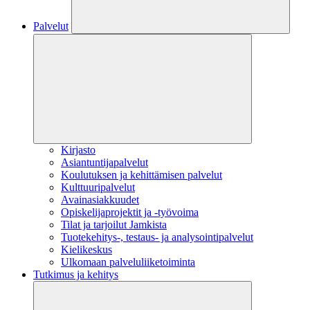
Palvelut
Kirjasto
Asiantuntijapalvelut
Koulutuksen ja kehittämisen palvelut
Kulttuuripalvelut
Avainasiakkuudet
Opiskelijaprojektit​ ja -työvoima
Tilat ja tarjoilut Jamkista
Tuotekehitys-, testaus- ja analysointipalvelut
Kielikeskus
Ulkomaan palveluliiketoiminta
Tutkimus ja kehitys