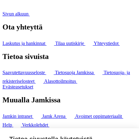
Sivun alkuun
Ota yhteyttä
Laskutus ja hankinnat
Tilaa uutiskirje
Yhteystiedot
Tietoa sivuista
Saavutettavuusseloste
Tietosuoja Jamkissa
Tietosuoja- ja
rekisteriselosteet
Alasottoilmoitus
Evästeasetukset
Muualla Jamkissa
Jamkin intranet
Jamk Arena
Avoimet oppimateriaalit
Help
Verkkolehdet
Pl 207 | 40101 Jyväskylä
puh. +358 20 743 8100