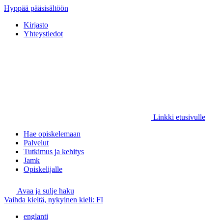
Hyppää pääsisältöön
Kirjasto
Yhteystiedot
Linkki etusivulle
Hae opiskelemaan
Palvelut
Tutkimus ja kehitys
Jamk
Opiskelijalle
Avaa ja sulje haku
Vaihda kieltä, nykyinen kieli:
FI
englanti