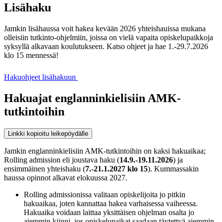
Lisähaku
Jamkin lisähaussa voit hakea kevään 2026 yhteishauissa mukana
olleisiin tutkinto-ohjelmiin, joissa on vielä vapaita opiskelupaikkoja
syksyllä alkavaan koulutukseen. Katso ohjeet ja hae 1.-29.7.2026
klo 15 mennessä!
Hakuohjeet lisähakuun
Hakuajat englanninkielisiin AMK-
tutkintoihin
Linkki kopioitu leikepöydälle
Jamkin englanninkielisiin AMK-tutkintoihin on kaksi hakuaikaa;
Rolling admission eli joustava haku (
14.9.-19.11.2026
) ja
ensimmäinen yhteishaku (
7.-21.1.2027 klo 15
). Kummassakin
haussa opinnot alkavat elokuussa 2027.
Rolling admissionissa valitaan opiskelijoita jo pitkin
hakuaikaa, joten kannattaa hakea varhaisessa vaiheessa.
Hakuaika voidaan laittaa yksittäisen ohjelman osalta jo
aiemmin kiinni, jos opiskelupaikat saadaan täytettyä aiemmin.