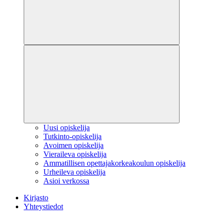
Uusi opiskelija
Tutkinto-opiskelija
Avoimen opiskelija
Vieraileva opiskelija
Ammatillisen opettajakorkeakoulun opiskelija
Urheileva opiskelija
Asioi verkossa
Kirjasto
Yhteystiedot