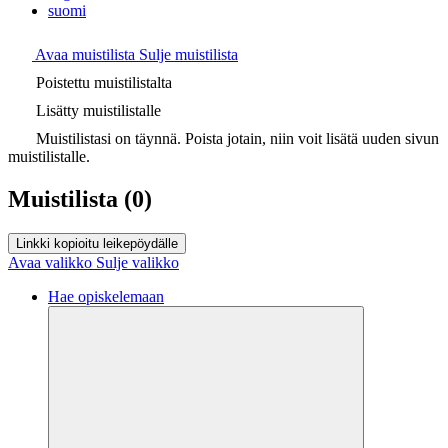
suomi
Avaa muistilista
Sulje muistilista
Poistettu muistilistalta
Lisätty muistilistalle
Muistilistasi on täynnä. Poista jotain, niin voit lisätä uuden sivun
muistilistalle.
Muistilista
(0)
Linkki kopioitu leikepöydälle
Avaa valikko
Sulje valikko
Hae opiskelemaan