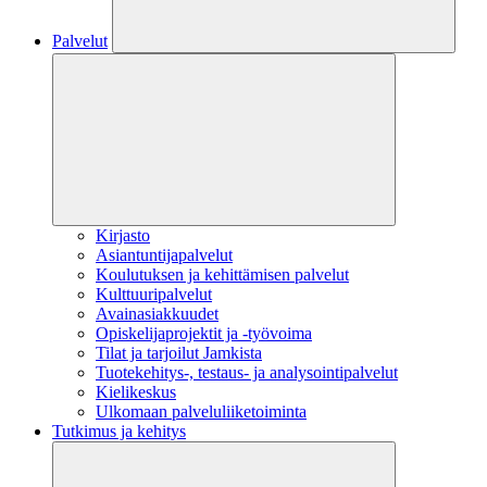
Palvelut
Kirjasto
Asiantuntijapalvelut
Koulutuksen ja kehittämisen palvelut
Kulttuuripalvelut
Avainasiakkuudet
Opiskelijaprojektit​ ja -työvoima
Tilat ja tarjoilut Jamkista
Tuotekehitys-, testaus- ja analysointipalvelut
Kielikeskus
Ulkomaan palveluliiketoiminta
Tutkimus ja kehitys