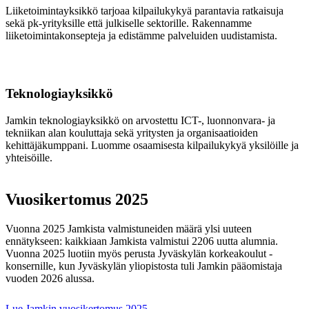
Liiketoimintayksikkö tarjoaa kilpailukykyä parantavia ratkaisuja
sekä pk-yrityksille että julkiselle sektorille. Rakennamme
liiketoimintakonsepteja ja edistämme palveluiden uudistamista.
Teknologiayksikkö
Jamkin teknologiayksikkö on arvostettu ICT-, luonnonvara- ja
tekniikan alan kouluttaja sekä yritysten ja organisaatioiden
kehittäjäkumppani. Luomme osaamisesta kilpailukykyä yksilöille ja
yhteisöille.
Vuosikertomus 2025
Vuonna 2025 Jamkista valmistuneiden määrä ylsi uuteen
ennätykseen: kaikkiaan Jamkista valmistui 2206 uutta alumnia.
Vuonna 2025 luotiin myös perusta Jyväskylän korkeakoulut -
konsernille, kun Jyväskylän yliopistosta tuli Jamkin pääomistaja
vuoden 2026 alussa.
Lue Jamkin vuosikertomus 2025