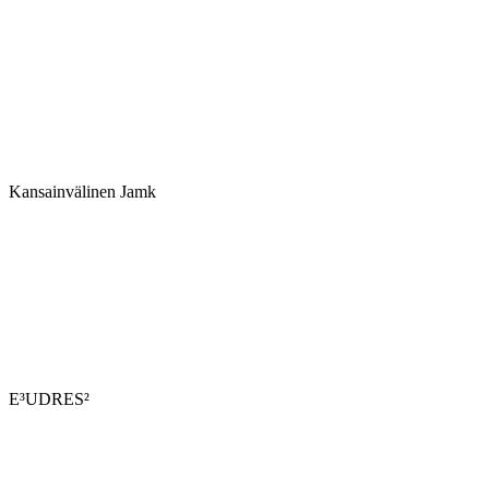
Kansainvälinen Jamk
E³UDRES²