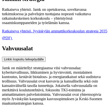
Ratkaiseva yhteisö. Jamk on opetuksessa, soveltavassa
tutkimuksessa ja palvelujen tuottajana nopeasti vaikuttava
ratkaisukeskeinen korkeakoulu – yhteistyössä
osaamiskumppaneiden ja työelämän kanssa.
Ratkaiseva yhteisö. Jyväskylän ammattikorkeakoulun strategia 2035
(PDF)
Vahvuusalat
Linkki kopioitu leikepöydälle
Jamk on määritellyt strategiaansa viisi vahvuusalaa:
kyberturvallisuus, liikkuminen ja hyvinvointi, monialainen
kuntoutus, kestävät biotalous- ja energiaratkaisut sekä uudistuva
teollisuus. Vahvuusalat ovat kasvavia ja kansallisella sekä osin
kansainvälisellä tasolla tunnettuja. Jokaisella vahvuusalalla on
merkittävä koulutustehtävä, fokusoitu TKI-toiminta ja
ammattimainen palvelutoiminta. Vahvuusalat ovat yhteensopivia
myös Jyväskylän kaupungin kasvusopimuksen ja Keski-Suomen
maakuntastrategian kanssa.