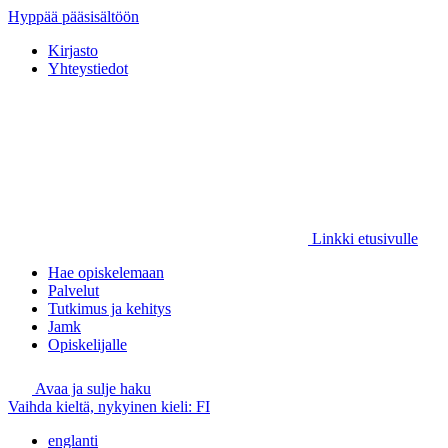
Hyppää pääsisältöön
Kirjasto
Yhteystiedot
Linkki etusivulle
Hae opiskelemaan
Palvelut
Tutkimus ja kehitys
Jamk
Opiskelijalle
Avaa ja sulje haku
Vaihda kieltä, nykyinen kieli:
FI
englanti