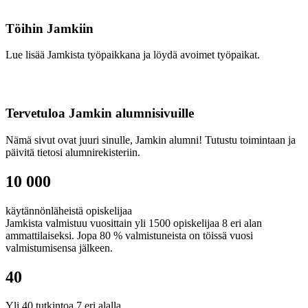
Töihin Jamkiin
Lue lisää Jamkista työpaikkana ja löydä avoimet työpaikat.
Tervetuloa Jamkin alumnisivuille
Nämä sivut ovat juuri sinulle, Jamkin alumni! Tutustu toimintaan ja
päivitä tietosi alumnirekisteriin.
10 000
käytännönläheistä opiskelijaa
Jamkista valmistuu vuosittain yli 1500 opiskelijaa 8 eri alan
ammattilaiseksi. Jopa 80 % valmistuneista on töissä vuosi
valmistumisensa jälkeen.
40
Yli 40 tutkintoa 7 eri alalla