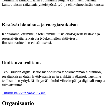
Toimimme kuntoutusalan suunnannäyttäjänä kehittäen parhaita
kuntoutuksen ratkaisuja yhteistyössä työ- ja elinkeinoelämän kanssa.
Kestävät biotalous- ja energiaratkaisut
Kehitämme, etsimme ja toteutamme uusia ekologisesti kestäviä ja
resurssiviisaita ratkaisuja työskennellen aktiivisesti
ilmastotavoitteiden edistämiseksi.
Uudistuva teollisuus
Teollisuuden digitalisaatio mahdollistaa tehokkaamman tuotannon,
reaaliaikaisen datan hyödyntämisen ja älykkäät ratkaisut. Tuemme
teollisuuden yrityksiä siirtymään kohti vihreämpää ja digitaalisempaa
tulevaisuutta!
Tutustu kaikkiin vahvuuksiin
Organisaatio