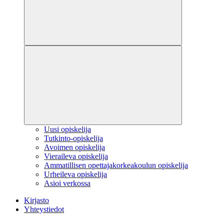
Uusi opiskelija
Tutkinto-opiskelija
Avoimen opiskelija
Vieraileva opiskelija
Ammatillisen opettajakorkeakoulun opiskelija
Urheileva opiskelija
Asioi verkossa
Kirjasto
Yhteystiedot