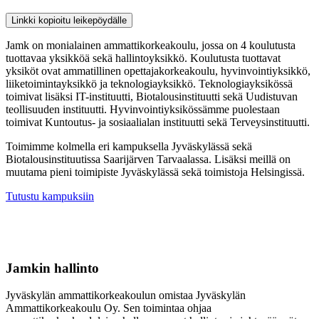
Linkki kopioitu leikepöydälle
Jamk on monialainen ammattikorkeakoulu, jossa on 4 koulutusta
tuottavaa yksikköä sekä hallintoyksikkö. Koulutusta tuottavat
yksiköt ovat ammatillinen opettajakorkeakoulu, hyvinvointiyksikkö,
liiketoimintayksikkö ja teknologiayksikkö. Teknologiayksikössä
toimivat lisäksi IT-instituutti, Biotalousinstituutti sekä Uudistuvan
teollisuuden instituutti. Hyvinvointiyksikössämme puolestaan
toimivat Kuntoutus- ja sosiaalialan instituutti sekä Terveysinstituutti.
Toimimme kolmella eri kampuksella Jyväskylässä sekä
Biotalousinstituutissa Saarijärven Tarvaalassa. Lisäksi meillä on
muutama pieni toimipiste Jyväskylässä sekä toimistoja Helsingissä.
Tutustu kampuksiin
Jamkin hallinto
Jyväskylän ammattikorkeakoulun omistaa Jyväskylän
Ammattikorkeakoulu Oy. Sen toimintaa ohjaa