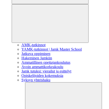
AMK-tutkinnot
YAMK-tutkinnot | Jamk Master School
Jatkuva oppiminen
Hakeminen Jamkiin
Ammatillinen opettajankoulutus
Avoin ammattikorkeakoulu
Jamk tutuksi: vierailut ja esittelyt
Opiskelijoiden kokemuksia
Syksyn yhteishaku