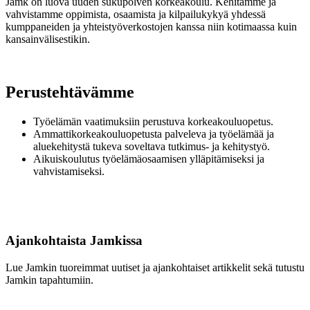
Jamk on luova uuden sukupolven korkeakoulu. Kehitämme ja
vahvistamme oppimista, osaamista ja kilpailukykyä yhdessä
kumppaneiden ja yhteistyöverkostojen kanssa niin kotimaassa kuin
kansainvälisestikin.
Perustehtävämme
Työelämän vaatimuksiin perustuva korkeakouluopetus.
Ammattikorkeakouluopetusta palveleva ja työelämää ja
aluekehitystä tukeva soveltava tutkimus- ja kehitystyö.
Aikuiskoulutus työelämäosaamisen ylläpitämiseksi ja
vahvistamiseksi.
Ajankohtaista Jamkissa
Lue Jamkin tuoreimmat uutiset ja ajankohtaiset artikkelit sekä tutustu
Jamkin tapahtumiin.