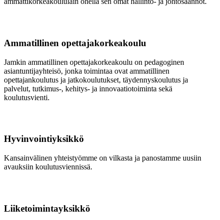
ammattikorkeakoululain ohella sen omat hallinto- ja johtosäännöt.
Ammatillinen opettajakorkeakoulu
Jamkin ammatillinen opettajakorkeakoulu on pedagoginen
asiantuntijayhteisö, jonka toimintaa ovat ammatillinen
opettajankoulutus ja jatkokoulutukset, täydennyskoulutus ja
palvelut, tutkimus-, kehitys- ja innovaatiotoiminta sekä
koulutusvienti.
Hyvinvointiyksikkö
Kansainvälinen yhteistyömme on vilkasta ja panostamme uusiin
avauksiin koulutusviennissä.
Liiketoimintayksikkö