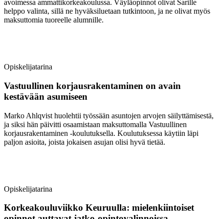
avoimessa ammattikorkeakoulussa. Väyläopinnot olivat Sarille
helppo valinta, sillä ne hyväksiluetaan tutkintoon, ja ne olivat myös
maksuttomia tuoreelle alumnille.
Opiskelijatarina
Vastuullinen korjausrakentaminen on avain
kestävään asumiseen
Marko Ahlqvist huolehtii työssään asuntojen arvojen säilyttämisestä,
ja siksi hän päivitti osaamistaan maksuttomalla Vastuullinen
korjausrakentaminen -koulutuksella. Koulutuksessa käytiin läpi
paljon asioita, joista jokaisen asujan olisi hyvä tietää.
Opiskelijatarina
Korkeakouluviikko Keuruulla: mielenkiintoiset
opinnot auttavat jatko-opintovalinnoissa