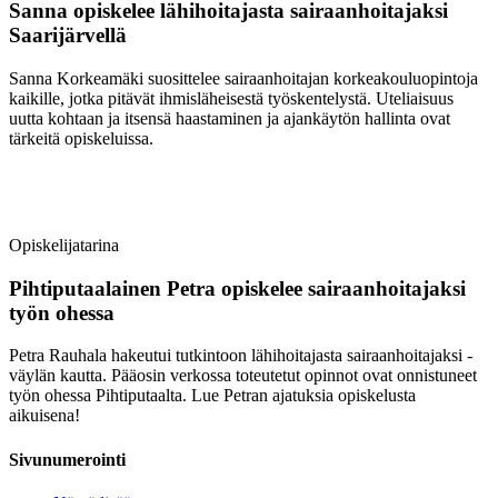
Sanna opiskelee lähihoitajasta sairaanhoitajaksi
Saarijärvellä
Sanna Korkeamäki suosittelee sairaanhoitajan korkeakouluopintoja
kaikille, jotka pitävät ihmisläheisestä työskentelystä. Uteliaisuus
uutta kohtaan ja itsensä haastaminen ja ajankäytön hallinta ovat
tärkeitä opiskeluissa.
Opiskelijatarina
Pihtiputaalainen Petra opiskelee sairaanhoitajaksi
työn ohessa
Petra Rauhala hakeutui tutkintoon lähihoitajasta sairaanhoitajaksi -
väylän kautta. Pääosin verkossa toteutetut opinnot ovat onnistuneet
työn ohessa Pihtiputaalta. Lue Petran ajatuksia opiskelusta
aikuisena!
Sivunumerointi