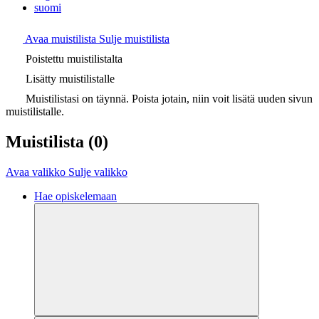
suomi
Avaa muistilista
Sulje muistilista
Poistettu muistilistalta
Lisätty muistilistalle
Muistilistasi on täynnä. Poista jotain, niin voit lisätä uuden sivun
muistilistalle.
Muistilista
(0)
Avaa valikko
Sulje valikko
Hae opiskelemaan