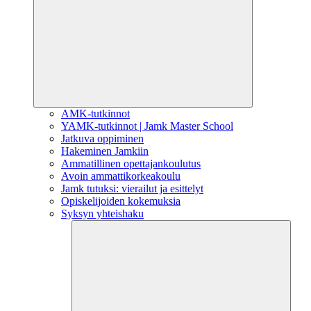
AMK-tutkinnot
YAMK-tutkinnot | Jamk Master School
Jatkuva oppiminen
Hakeminen Jamkiin
Ammatillinen opettajankoulutus
Avoin ammattikorkeakoulu
Jamk tutuksi: vierailut ja esittelyt
Opiskelijoiden kokemuksia
Syksyn yhteishaku