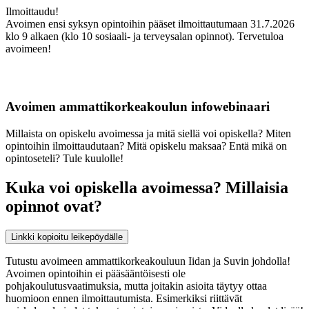
Ilmoittaudu!
Avoimen ensi syksyn opintoihin pääset ilmoittautumaan 31.7.2026
klo 9 alkaen (klo 10 sosiaali- ja terveysalan opinnot). Tervetuloa
avoimeen!
Avoimen ammattikorkeakoulun infowebinaari
Millaista on opiskelu avoimessa ja mitä siellä voi opiskella? Miten
opintoihin ilmoittaudutaan? Mitä opiskelu maksaa? Entä mikä on
opintoseteli? Tule kuulolle!
Kuka voi opiskella avoimessa? Millaisia
opinnot ovat?
Linkki kopioitu leikepöydälle
Tutustu avoimeen ammattikorkeakouluun Iidan ja Suvin johdolla!
Avoimen opintoihin ei pääsääntöisesti ole
pohjakoulutusvaatimuksia, mutta joitakin asioita täytyy ottaa
huomioon ennen ilmoittautumista. Esimerkiksi riittävät