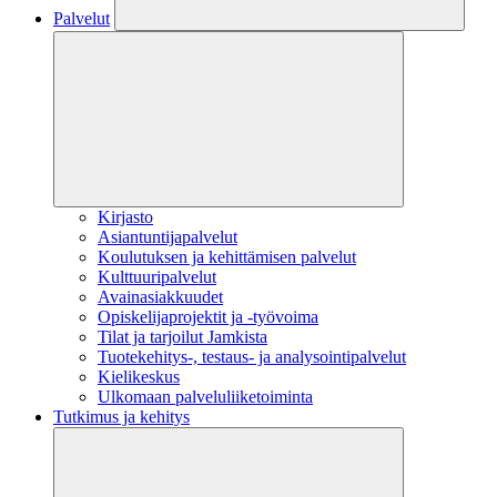
Palvelut
Kirjasto
Asiantuntijapalvelut
Koulutuksen ja kehittämisen palvelut
Kulttuuripalvelut
Avainasiakkuudet
Opiskelijaprojektit​ ja -työvoima
Tilat ja tarjoilut Jamkista
Tuotekehitys-, testaus- ja analysointipalvelut
Kielikeskus
Ulkomaan palveluliiketoiminta
Tutkimus ja kehitys