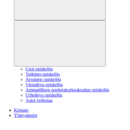
Uusi opiskelija
Tutkinto-opiskelija
Avoimen opiskelija
Vieraileva opiskelija
Ammatillisen opettajakorkeakoulun opiskelija
Urheileva opiskelija
Asioi verkossa
Kirjasto
Yhteystiedot