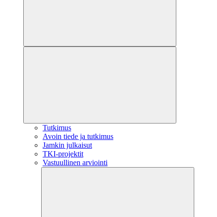
Tutkimus
Avoin tiede ja tutkimus
Jamkin julkaisut
TKI-projektit
Vastuullinen arviointi