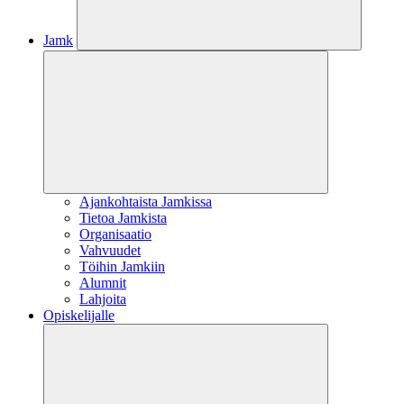
Jamk
Ajankohtaista Jamkissa
Tietoa Jamkista
Organisaatio
Vahvuudet
Töihin Jamkiin
Alumnit
Lahjoita
Opiskelijalle