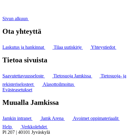
Sivun alkuun
Ota yhteyttä
Laskutus ja hankinnat
Tilaa uutiskirje
Yhteystiedot
Tietoa sivuista
Saavutettavuusseloste
Tietosuoja Jamkissa
Tietosuoja- ja
rekisteriselosteet
Alasottoilmoitus
Evästeasetukset
Muualla Jamkissa
Jamkin intranet
Jamk Arena
Avoimet oppimateriaalit
Help
Verkkolehdet
Pl 207 | 40101 Jyväskylä