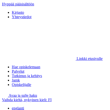
Hyppää pääsisältöön
Kirjasto
Yhteystiedot
Linkki etusivulle
Hae opiskelemaan
Palvelut
Tutkimus ja kehitys
Jamk
Opiskelijalle
Avaa ja sulje haku
Vaihda kieltä, nykyinen kieli:
FI
englanti