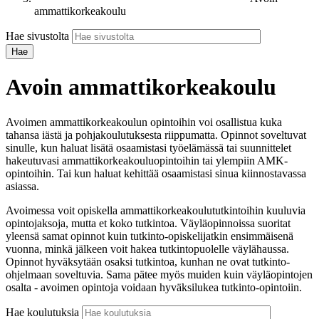
ammattikorkeakoulu
Hae sivustolta
Avoin ammattikorkeakoulu
Avoimen ammattikorkeakoulun opintoihin voi osallistua kuka
tahansa iästä ja pohjakoulutuksesta riippumatta. Opinnot soveltuvat
sinulle, kun haluat lisätä osaamistasi työelämässä tai suunnittelet
hakeutuvasi ammattikorkeakouluopintoihin tai ylempiin AMK-
opintoihin. Tai kun haluat kehittää osaamistasi sinua kiinnostavassa
asiassa.
Avoimessa voit opiskella ammattikorkeakoulututkintoihin kuuluvia
opintojaksoja, mutta et koko tutkintoa. Väyläopinnoissa suoritat
yleensä samat opinnot kuin tutkinto-opiskelijatkin ensimmäisenä
vuonna, minkä jälkeen voit hakea tutkintopuolelle väylähaussa.
Opinnot hyväksytään osaksi tutkintoa, kunhan ne ovat tutkinto-
ohjelmaan soveltuvia. Sama pätee myös muiden kuin väyläopintojen
osalta - avoimen opintoja voidaan hyväksilukea tutkinto-opintoiin.
Hae koulutuksia