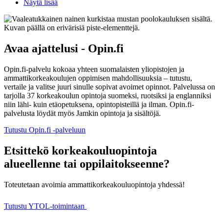
Näytä lisää
Avaa ajattelusi - Opin.fi
Opin.fi-palvelu kokoaa yhteen suomalaisten yliopistojen ja
ammattikorkeakoulujen oppimisen mahdollisuuksia – tutustu,
vertaile ja valitse juuri sinulle sopivat avoimet opinnot. Palvelussa on
tarjolla 37 korkeakoulun opintoja suomeksi, ruotsiksi ja englanniksi
niin lähi- kuin etäopetuksena, opintopisteillä ja ilman. Opin.fi-
palvelusta löydät myös Jamkin opintoja ja sisältöjä.
Tutustu Opin.fi -palveluun
Etsittekö korkeakouluopintoja
alueellenne tai oppilaitokseenne?
Toteutetaan avoimia ammattikorkeakouluopintoja yhdessä!
Tutustu YTOL-toimintaan