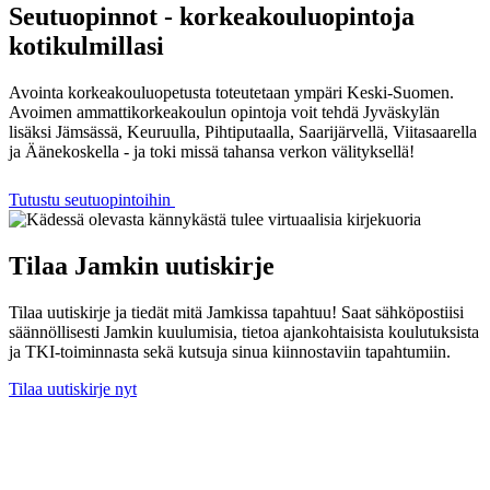
Seutuopinnot - korkeakouluopintoja
kotikulmillasi
Avointa korkeakouluopetusta toteutetaan ympäri Keski-Suomen.
Avoimen ammattikorkeakoulun opintoja voit tehdä Jyväskylän
lisäksi Jämsässä, Keuruulla, Pihtiputaalla, Saarijärvellä, Viitasaarella
ja Äänekoskella - ja toki missä tahansa verkon välityksellä!
Tutustu seutuopintoihin
Tilaa Jamkin uutiskirje
Tilaa uutiskirje ja tiedät mitä Jamkissa tapahtuu! Saat sähköpostiisi
säännöllisesti Jamkin kuulumisia, tietoa ajankohtaisista koulutuksista
ja TKI-toiminnasta sekä kutsuja sinua kiinnostaviin tapahtumiin.
Tilaa uutiskirje nyt