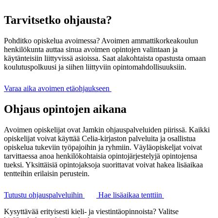
Tarvitsetko ohjausta?
Pohditko opiskelua avoimessa?
Avoimen ammattikorkeakoulun
henkilökunta auttaa sinua avoimen opintojen valintaan ja
käytänteisiin liittyvissä asioissa. Saat alakohtaista opastusta omaan
koulutuspolkuusi ja siihen liittyviin opintomahdollisuuksiin.
Varaa aika avoimen etäohjaukseen
Ohjaus opintojen aikana
Avoimen opiskelijat ovat Jamkin ohjauspalveluiden piirissä. Kaikki
opiskelijat voivat käyttää Celia-kirjaston palveluita ja osallistua
opiskelua tukeviin työpajoihin ja ryhmiin. Väyläopiskeljat voivat
tarvittaessa anoa henkilökohtaisia opintojärjestelyjä opintojensa
tueksi. Yksittäisiä opintojaksoja suorittavat voivat hakea lisäaikaa
tentteihin erilaisin perustein.
Tutustu ohjauspalveluihin
Hae lisäaikaa tenttiin
Kysyttävää erityisesti kieli- ja viestintäopinnoista? Valitse