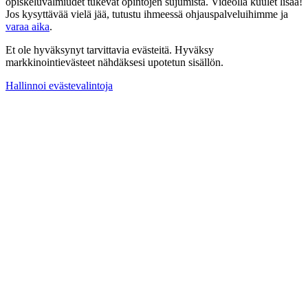
opiskeluvalmiudet tukevat opintojen sujumista. Videolla kuulet lisää!
Jos kysyttävää vielä jää, tutustu ihmeessä ohjauspalveluihimme ja
varaa aika
.
Et ole hyväksynyt tarvittavia evästeitä. Hyväksy
markkinointievästeet nähdäksesi upotetun sisällön.
Hallinnoi evästevalintoja