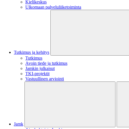
Kielikeskus
Ulkomaan palveluliiketoiminta
Tutkimus ja kehitys
Tutkimus
Avoin tiede ja tutkimus
Jamkin julkaisut
TKI-projektit
Vastuullinen arviointi
Jamk