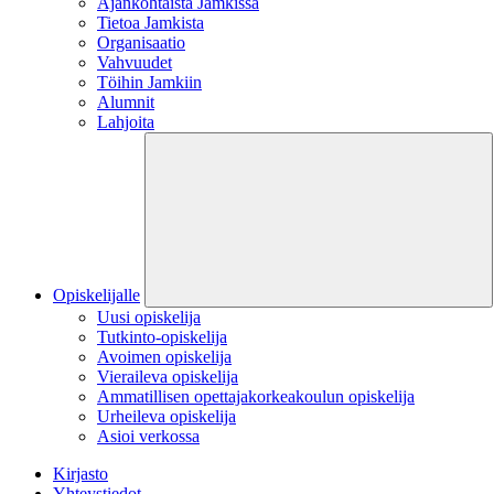
Ajankohtaista Jamkissa
Tietoa Jamkista
Organisaatio
Vahvuudet
Töihin Jamkiin
Alumnit
Lahjoita
Opiskelijalle
Uusi opiskelija
Tutkinto-opiskelija
Avoimen opiskelija
Vieraileva opiskelija
Ammatillisen opettajakorkeakoulun opiskelija
Urheileva opiskelija
Asioi verkossa
Kirjasto
Yhteystiedot