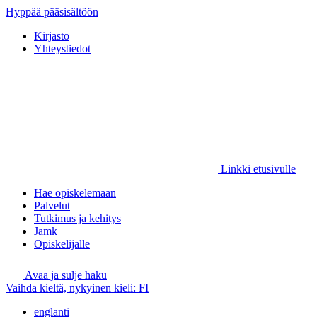
Hyppää pääsisältöön
Kirjasto
Yhteystiedot
Linkki etusivulle
Hae opiskelemaan
Palvelut
Tutkimus ja kehitys
Jamk
Opiskelijalle
Avaa ja sulje haku
Vaihda kieltä, nykyinen kieli:
FI
englanti