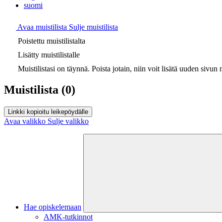
suomi
Avaa muistilista
Sulje muistilista
Poistettu muistilistalta
Lisätty muistilistalle
Muistilistasi on täynnä. Poista jotain, niin voit lisätä uuden sivun m
Muistilista
(0)
Linkki kopioitu leikepöydälle
Avaa valikko
Sulje valikko
Hae opiskelemaan
AMK-tutkinnot