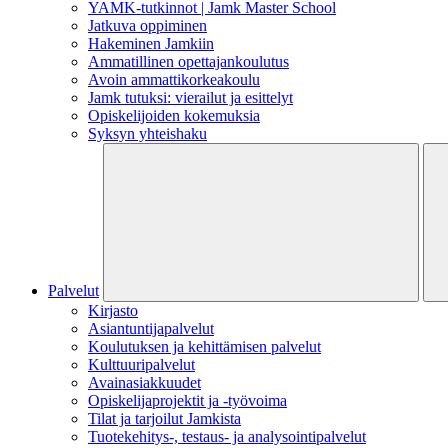
YAMK-tutkinnot | Jamk Master School
Jatkuva oppiminen
Hakeminen Jamkiin
Ammatillinen opettajankoulutus
Avoin ammattikorkeakoulu
Jamk tutuksi: vierailut ja esittelyt
Opiskelijoiden kokemuksia
Syksyn yhteishaku
Palvelut
Kirjasto
Asiantuntijapalvelut
Koulutuksen ja kehittämisen palvelut
Kulttuuripalvelut
Avainasiakkuudet
Opiskelijaprojektit​ ja -työvoima
Tilat ja tarjoilut Jamkista
Tuotekehitys-, testaus- ja analysointipalvelut