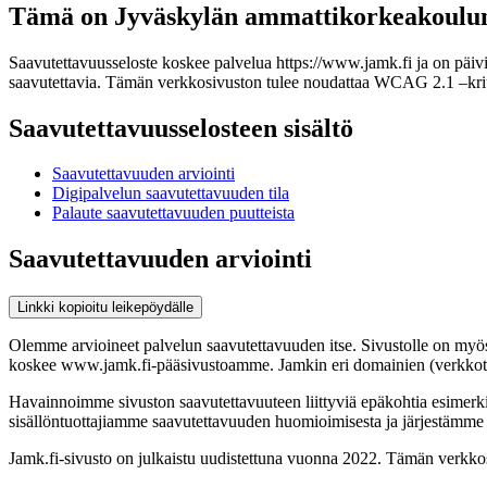
Tämä on Jyväskylän ammattikorkeakoulun 
Saavutettavuusseloste koskee palvelua https://www.jamk.fi ja on päiv
saavutettavia. Tämän verkkosivuston tulee noudattaa WCAG 2.1 –krit
Saavutettavuusselosteen sisältö
Saavutettavuuden arviointi
Digipalvelun saavutettavuuden tila
Palaute saavutettavuuden puutteista
Saavutettavuuden arviointi
Linkki kopioitu leikepöydälle
Olemme arvioineet palvelun saavutettavuuden itse. Sivustolle on myös s
koskee www.jamk.fi-pääsivustoamme. Jamkin eri domainien (verkkotunnu
Havainnoimme sivuston saavutettavuuteen liittyviä epäkohtia esimerkik
sisällöntuottajiamme saavutettavuuden huomioimisesta ja järjestämme 
Jamk.fi-sivusto on julkaistu uudistettuna vuonna 2022. Tämän verkk