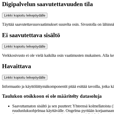
Digipalvelun saavutettavuuden tila
Linkki kopioitu leikepöydälle
Täyttää saavutettavuusvaatimukset suurelta osin. Sivustolla on lähinnä s
Ei saavutettava sisältö
Linkki kopioitu leikepöydälle
Verkkosivusto ei ole vielä kaikilta osin vaatimusten mukainen. Alla k
Havaittava
Linkki kopioitu leikepöydälle
Informaatio ja käyttöliittymäkomponentit pitää esittää tavoilla, jotka kä
Taulukon otsikkoon ei ole määritelty datasoluja
Saavuttamaton sisältö ja sen puutteet: Yhteensä kolmellatoista 
ruudunlukuohjelmaa käyttävälle. Ongelma pyritään korjaamaa