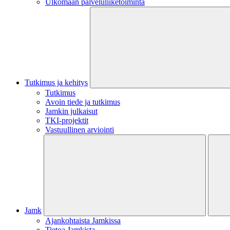
Ulkomaan palveluliiketoiminta
Tutkimus ja kehitys
Tutkimus
Avoin tiede ja tutkimus
Jamkin julkaisut
TKI-projektit
Vastuullinen arviointi
Jamk
Ajankohtaista Jamkissa
Tietoa Jamkista