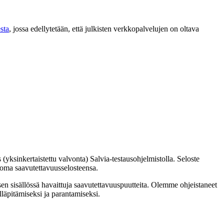
esta
, jossa edellytetään, että julkisten verkkopalvelujen on oltava
yksinkertaistettu valvonta) Salvia-testausohjelmistolla. Seloste
 oma saavutettavuusselosteensa.
en sisällössä havaittuja saavutettavuuspuutteita. Olemme ohjeistaneet
läpitämiseksi ja parantamiseksi.