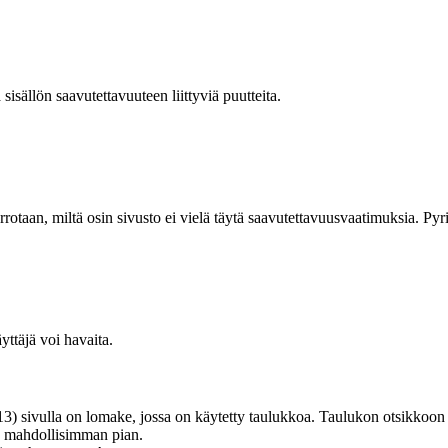
isällön saavutettavuuteen liittyviä puutteita.
errotaan, miltä osin sivusto ei vielä täytä saavutettavuusvaatimuksia.
yttäjä voi havaita.
(13) sivulla on lomake, jossa on käytetty taulukkoa. Taulukon otsikkoon 
n mahdollisimman pian.