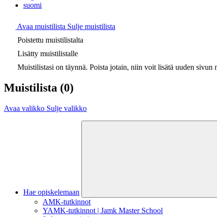
suomi
Avaa muistilista
Sulje muistilista
Poistettu muistilistalta
Lisätty muistilistalle
Muistilistasi on täynnä. Poista jotain, niin voit lisätä uuden sivun m
Muistilista
(0)
Avaa valikko
Sulje valikko
Hae opiskelemaan
AMK-tutkinnot
YAMK-tutkinnot | Jamk Master School