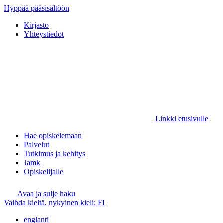
Hyppää pääsisältöön
Kirjasto
Yhteystiedot
Linkki etusivulle
Hae opiskelemaan
Palvelut
Tutkimus ja kehitys
Jamk
Opiskelijalle
Avaa ja sulje haku
Vaihda kieltä, nykyinen kieli:
FI
englanti