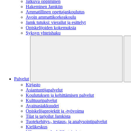
Jatkuva oppiminen
Hakeminen Jamkiin
Ammatillinen opettajankoulutus
Avoin ammattikorkeakoulu
Jamk tutuksi: vierailut ja esittelyt
Opiskelijoiden kokemuksia
Syksyn yhteishaku
Palvelut
Kirjasto
Asiantuntijapalvelut
Koulutuksen ja kehittämisen palvelut
Kulttuuripalvelut
Avainasiakkuudet
Opiskelijaprojektit​ ja -työvoima
Tilat ja tarjoilut Jamkista
Tuotekehitys-, testaus- ja analysointipalvelut
Kielikeskus