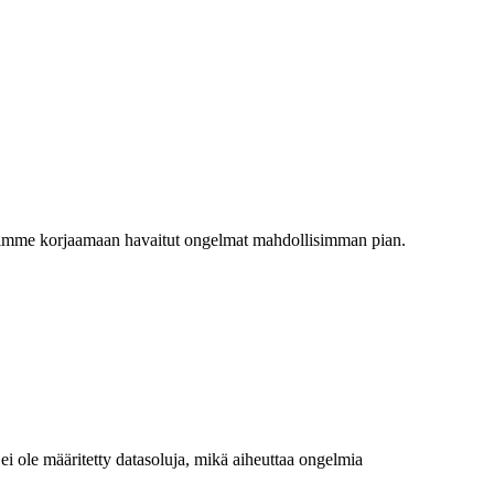
 Pyrimme korjaamaan havaitut ongelmat mahdollisimman pian.
ei ole määritetty datasoluja, mikä aiheuttaa ongelmia