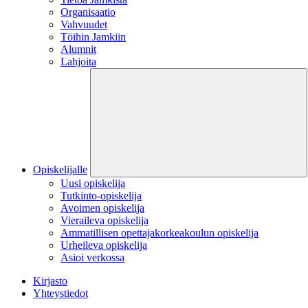
Organisaatio
Vahvuudet
Töihin Jamkiin
Alumnit
Lahjoita
Opiskelijalle
Uusi opiskelija
Tutkinto-opiskelija
Avoimen opiskelija
Vieraileva opiskelija
Ammatillisen opettajakorkeakoulun opiskelija
Urheileva opiskelija
Asioi verkossa
Kirjasto
Yhteystiedot