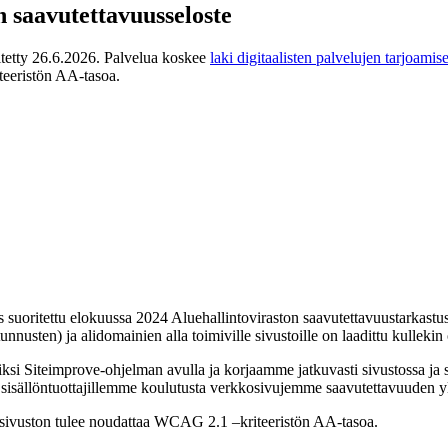
saavutettavuusseloste
itetty 26.6.2026. Palvelua koskee
laki digitaalisten palvelujen tarjoamis
eeristön AA-tasoa.
uoritettu elokuussa 2024 Aluehallintoviraston saavutettavuustarkastus (
sten) ja alidomainien alla toimiville sivustoille on laadittu kullekin
si Siteimprove-ohjelman avulla ja korjaamme jatkuvasti sivustossa ja s
sisällöntuottajillemme koulutusta verkkosivujemme saavutettavuuden yl
osivuston tulee noudattaa WCAG 2.1 –kriteeristön AA-tasoa.