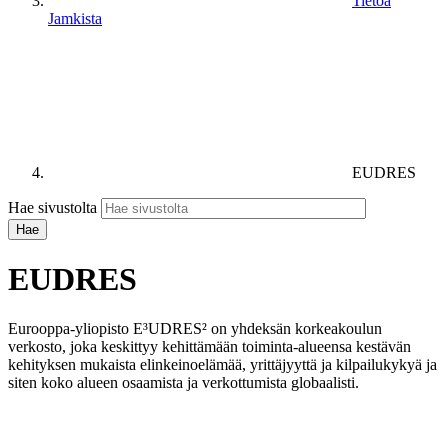
Tietoa
Jamkista
EUDRES
Hae sivustolta
EUDRES
Eurooppa-yliopisto E³UDRES² on yhdeksän korkeakoulun
verkosto, joka keskittyy kehittämään toiminta-alueensa kestävän
kehityksen mukaista elinkeinoelämää, yrittäjyyttä ja kilpailukykyä ja
siten koko alueen osaamista ja verkottumista globaalisti.