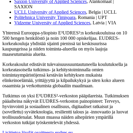
Saxion University of Applied Sciences
, Alankomaat |
SAXION
UCLL University of Applied Sciences
, Belgia | UCLL
Politehnica University Timișoara
, Romania | UPT
Vidzeme University of Applied Sciences
, Latvia | VIA
Yhteensä Eurooppa-yliopisto
E³UDRES²
:n korkeakouluissa on 10
500 hengen henkilöstö ja noin 100 000 opiskelijaa. EUDRES-
korkeakouluja yhdistää sijainti pienissä tai keskisuurissa
kaupungeissa ja niiden toiminta-alueella on myös laajoja
maaseutumaisia alueita.
Korkeakoulut edistävät tulevaisuussuuntautuneella koulutuksella ja
korkeatasoisella tutkimus- ja kehitystoiminnalla omien
toimintaympäristöjensä kestävän kehityksen mukaista
elinkeinoelämää, yrittäjyyttä ja kilpailukykyä ja siten koko alueen
osaamista ja verkottumista globaaliin maailmaan.
Tutkimus on yksi E³UDRES²-verkoston pääpilareista. Tutkimuksen
pääaiheina näkyvät EUDRES-verkoston painopisteet: Terveys,
hyvinvointi ja sosiaalinen osallisuus, digitaaliset ratkaisut ja
(sovellettu) syväteknologia, resilientti talous ja -innovaatio ja luovat
teollisuudenalat. Muun muassa näiden aihepiirien ympärillä
verkoston tutkijat työskentelevät yhdessä.
Lisätietoa löydät osoitteesta eudres.eu