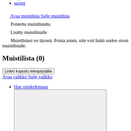
suomi
Avaa muistilista
Sulje muistilista
Poistettu muistilistalta
Lisätty muistilistalle
Muistilistasi on täynnä. Poista jotain, niin voit lisätä uuden sivun
muistilistalle.
Muistilista
(0)
Linkki kopioitu leikepöydälle
Avaa valikko
Sulje valikko
Hae opiskelemaan