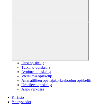
Uusi opiskelija
Tutkinto-opiskelija
Avoimen opiskelija
Vieraileva opiskelija
Ammatillisen opettajakorkeakoulun opiskelija
Urheileva opiskelija
Asioi verkossa
Kirjasto
Yhteystiedot