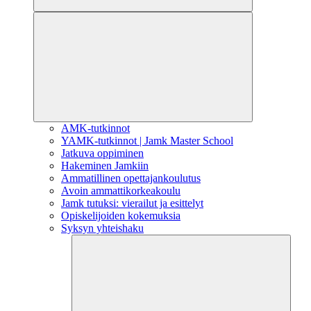
AMK-tutkinnot
YAMK-tutkinnot | Jamk Master School
Jatkuva oppiminen
Hakeminen Jamkiin
Ammatillinen opettajankoulutus
Avoin ammattikorkeakoulu
Jamk tutuksi: vierailut ja esittelyt
Opiskelijoiden kokemuksia
Syksyn yhteishaku