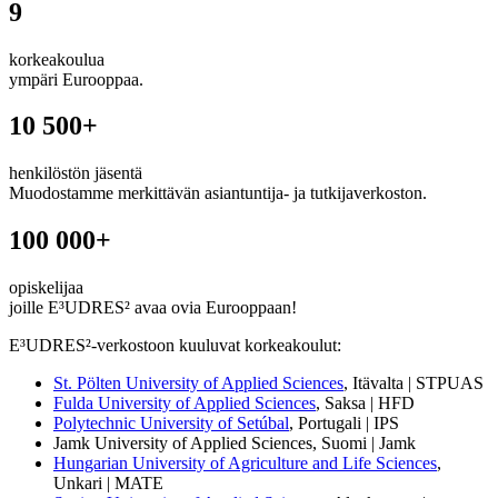
9
korkeakoulua
ympäri Eurooppaa.
10 500+
henkilöstön jäsentä
Muodostamme merkittävän asiantuntija- ja tutkijaverkoston.
100 000+
opiskelijaa
joille E³UDRES² avaa ovia Eurooppaan!
E³UDRES²
-verkostoon kuuluvat korkeakoulut:
St. Pölten University of Applied Sciences
, Itävalta | STPUAS
Fulda University of Applied Sciences
, Saksa | HFD
Polytechnic University of Setúbal
, Portugali | IPS
Jamk University of Applied Sciences, Suomi | Jamk
Hungarian University of Agriculture and Life Sciences
,
Unkari | MATE