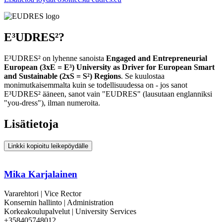
E³UDRES²?
E³UDRES² on lyhenne sanoista
Engaged and Entrepreneurial
European (3xE = E³) University as Driver for European Smart
and Sustainable (2xS = S²) Regions
. Se kuulostaa
monimutkaisemmalta kuin se todellisuudessa on - jos sanot
E³UDRES² ääneen, sanot vain "EUDRES" (lausutaan englanniksi
"you-dress"), ilman numeroita.
Lisätietoja
Linkki kopioitu leikepöydälle
Mika Karjalainen
Vararehtori | Vice Rector
Konsernin hallinto | Administration
Korkeakoulupalvelut | University Services
+358405748012