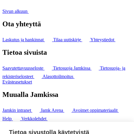
Sivun alkuun
Ota yhteyttä
Laskutus ja hankinnat
Tilaa uutiskirje
Yhteystiedot
Tietoa sivuista
Saavutettavuusseloste
Tietosuoja Jamkissa
Tietosuoja- ja
rekisteriselosteet
Alasottoilmoitus
Evästeasetukset
Muualla Jamkissa
Jamkin intranet
Jamk Arena
Avoimet oppimateriaalit
Help
Verkkolehdet
Pl 207 | 40101 Jyväskylä
puh. +358 20 743 8100
Tietoa sivustolla käytetyistä