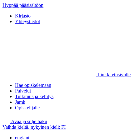
Hyppää pääsisältöön
Kirjasto
Yhteystiedot
Linkki etusivulle
Hae opiskelemaan
Palvelut
Tutkimus ja kehitys
Jamk
Opiskelijalle
Avaa ja sulje haku
Vaihda kieltä, nykyinen kieli:
FI
englanti