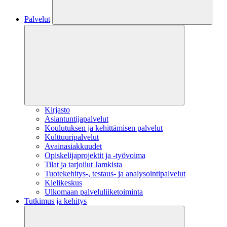
Palvelut
Kirjasto
Asiantuntijapalvelut
Koulutuksen ja kehittämisen palvelut
Kulttuuripalvelut
Avainasiakkuudet
Opiskelijaprojektit​ ja -työvoima
Tilat ja tarjoilut Jamkista
Tuotekehitys-, testaus- ja analysointipalvelut
Kielikeskus
Ulkomaan palveluliiketoiminta
Tutkimus ja kehitys