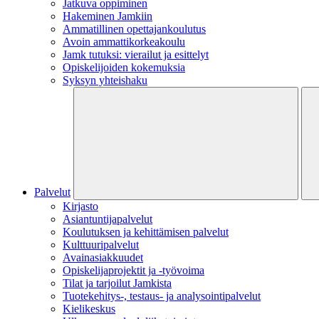
Jatkuva oppiminen
Hakeminen Jamkiin
Ammatillinen opettajankoulutus
Avoin ammattikorkeakoulu
Jamk tutuksi: vierailut ja esittelyt
Opiskelijoiden kokemuksia
Syksyn yhteishaku
Palvelut
Kirjasto
Asiantuntijapalvelut
Koulutuksen ja kehittämisen palvelut
Kulttuuripalvelut
Avainasiakkuudet
Opiskelijaprojektit​ ja -työvoima
Tilat ja tarjoilut Jamkista
Tuotekehitys-, testaus- ja analysointipalvelut
Kielikeskus