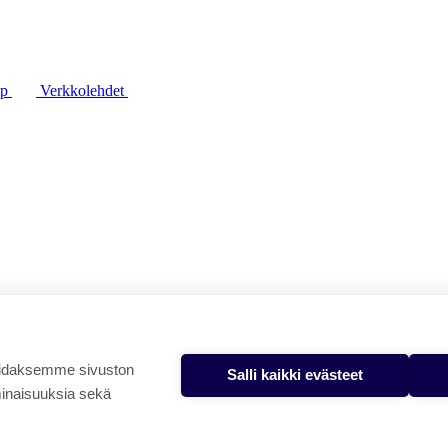
lp
Verkkolehdet
oidaksemme sivuston
Salli kaikki evästeet
minaisuuksia sekä