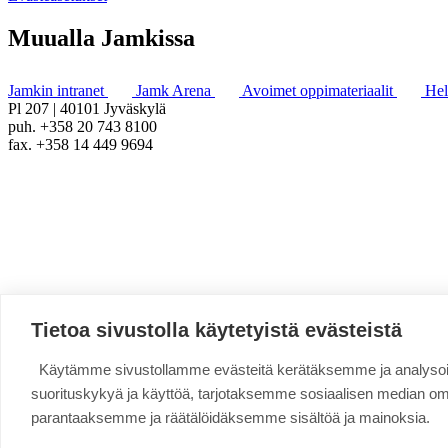
Muualla Jamkissa
Jamkin intranet
Jamk Arena
Avoimet oppimateriaalit
He
Pl 207 | 40101 Jyväskylä
puh. +358 20 743 8100
fax. +358 14 449 9694
Tietoa sivustolla käytetyistä evästeistä
Käytämme sivustollamme evästeitä kerätäksemme ja analys
suorituskykyä ja käyttöä, tarjotaksemme sosiaalisen median o
parantaaksemme ja räätälöidäksemme sisältöä ja mainoksia.