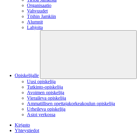
Organisaatio
Vahvuudet
Töihin Jamkiin
Alumnit
Lahjoita
Opiskelijalle
Uusi opiskelija
Tutkinto-opiskelija
Avoimen opiskelija
Vieraileva opiskelija
Ammatillisen opettajakorkeakoulun opiskelija
Urheileva opiskelija
Asioi verkossa
Kirjasto
Yhteystiedot