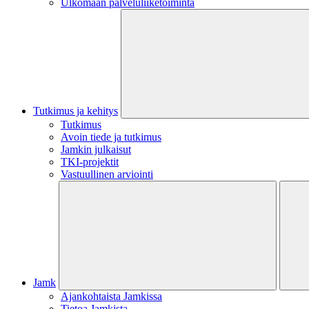
Ulkomaan palveluliiketoiminta
Tutkimus ja kehitys
Tutkimus
Avoin tiede ja tutkimus
Jamkin julkaisut
TKI-projektit
Vastuullinen arviointi
Jamk
Ajankohtaista Jamkissa
Tietoa Jamkista