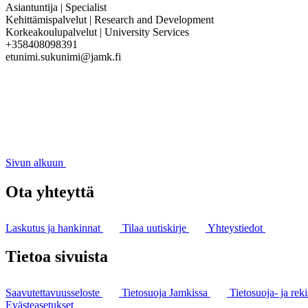
Asiantuntija | Specialist
Kehittämispalvelut | Research and Development
Korkeakoulupalvelut | University Services
+358408098391
etunimi.sukunimi@jamk.fi
Sivun alkuun
Ota yhteyttä
Laskutus ja hankinnat
Tilaa uutiskirje
Yhteystiedot
Tietoa sivuista
Saavutettavuusseloste
Tietosuoja Jamkissa
Tietosuoja- ja reki
Evästeasetukset