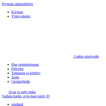
Hyppää pääsisältöön
Kirjasto
Yhteystiedot
Linkki etusivulle
Hae opiskelemaan
Palvelut
Tutkimus ja kehitys
Jamk
Opiskelijalle
Avaa ja sulje haku
Vaihda kieltä, nykyinen kieli:
FI
englanti