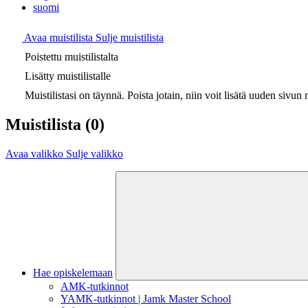
suomi
Avaa muistilista
Sulje muistilista
Poistettu muistilistalta
Lisätty muistilistalle
Muistilistasi on täynnä. Poista jotain, niin voit lisätä uuden sivun m
Muistilista
(0)
Avaa valikko
Sulje valikko
Hae opiskelemaan
AMK-tutkinnot
YAMK-tutkinnot | Jamk Master School