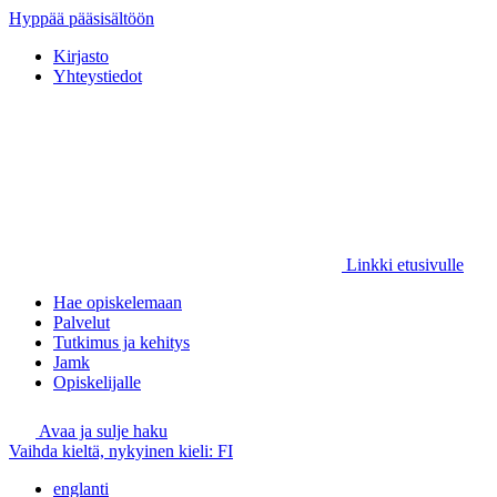
Hyppää pääsisältöön
Kirjasto
Yhteystiedot
Linkki etusivulle
Hae opiskelemaan
Palvelut
Tutkimus ja kehitys
Jamk
Opiskelijalle
Avaa ja sulje haku
Vaihda kieltä, nykyinen kieli:
FI
englanti