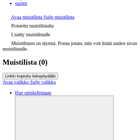
suomi
Avaa muistilista
Sulje muistilista
Poistettu muistilistalta
Lisätty muistilistalle
Muistilistasi on täynnä. Poista jotain, niin voit lisätä uuden sivun
muistilistalle.
Muistilista
(0)
Linkki kopioitu leikepöydälle
Avaa valikko
Sulje valikko
Hae opiskelemaan