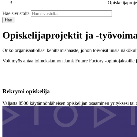
Opiskelijaproje
Hae sivustolta
Opiskelijaprojektit​ ja -työvoim
Onko organisaatiollasi kehittämishaaste, johon toivoisit uusia näkökulmi
Voit myös antaa toimeksiannon Jamk Future Factory -opintojaksoille ja
Rekrytoi opiskelija
Valjasta 8500 käytännönläheisen opiskelijan osaaminen yrityksesi tai org