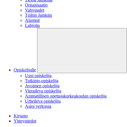
Organisaatio
Vahvuudet
Töihin Jamkiin
Alumnit
Lahjoita
Opiskelijalle
Uusi opiskelija
Tutkinto-opiskelija
Avoimen opiskelija
Vieraileva opiskelija
Ammatillisen opettajakorkeakoulun opiskelija
Urheileva opiskelija
Asioi verkossa
Kirjasto
Yhteystiedot