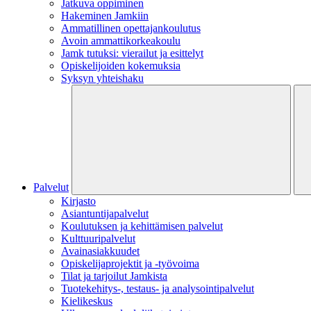
Jatkuva oppiminen
Hakeminen Jamkiin
Ammatillinen opettajankoulutus
Avoin ammattikorkeakoulu
Jamk tutuksi: vierailut ja esittelyt
Opiskelijoiden kokemuksia
Syksyn yhteishaku
Palvelut
Kirjasto
Asiantuntijapalvelut
Koulutuksen ja kehittämisen palvelut
Kulttuuripalvelut
Avainasiakkuudet
Opiskelijaprojektit​ ja -työvoima
Tilat ja tarjoilut Jamkista
Tuotekehitys-, testaus- ja analysointipalvelut
Kielikeskus