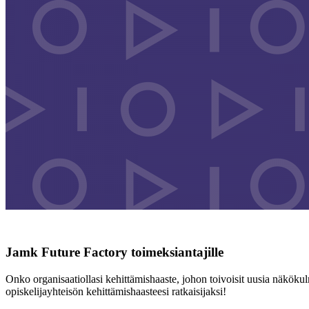
Jamk Future Factory toimeksiantajille
Onko organisaatiollasi kehittämishaaste, johon toivoisit uusia näköku
opiskelijayhteisön kehittämishaasteesi ratkaisijaksi!