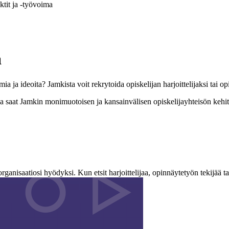
ktit​ ja -työvoima
a
a ja ideoita? Jamkista voit rekrytoida opiskelijan harjoittelijaksi tai o
 saat Jamkin monimuotoisen ja kansainvälisen opiskelijayhteisön kehitt
anisaatiosi hyödyksi. Kun etsit harjoittelijaa, opinnäytetyön tekijää tai y