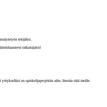
pinnäytetyön tekijäksi.
ämishaasteesi ratkaisijaksi!
ritykselläsi on opiskelijaprojektin aihe, ilmoita siitä meille.