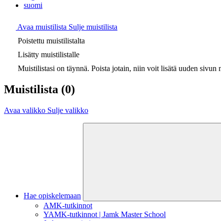
suomi
Avaa muistilista
Sulje muistilista
Poistettu muistilistalta
Lisätty muistilistalle
Muistilistasi on täynnä. Poista jotain, niin voit lisätä uuden sivun m
Muistilista
(0)
Avaa valikko
Sulje valikko
Hae opiskelemaan
AMK-tutkinnot
YAMK-tutkinnot | Jamk Master School