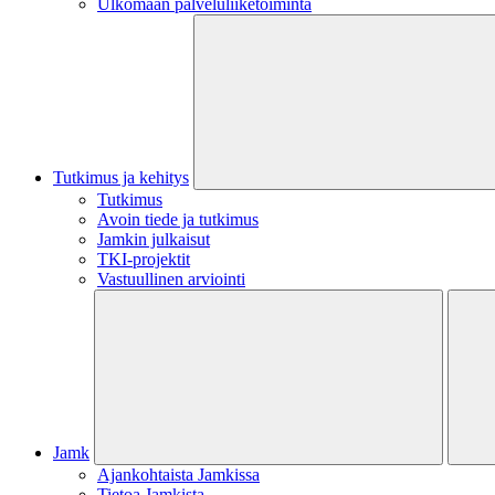
Ulkomaan palveluliiketoiminta
Tutkimus ja kehitys
Tutkimus
Avoin tiede ja tutkimus
Jamkin julkaisut
TKI-projektit
Vastuullinen arviointi
Jamk
Ajankohtaista Jamkissa
Tietoa Jamkista