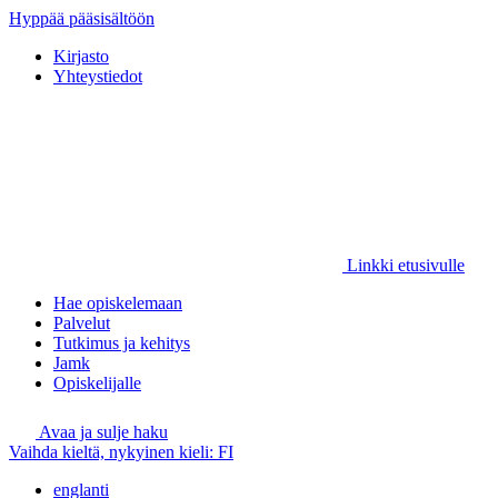
Hyppää pääsisältöön
Kirjasto
Yhteystiedot
Linkki etusivulle
Hae opiskelemaan
Palvelut
Tutkimus ja kehitys
Jamk
Opiskelijalle
Avaa ja sulje haku
Vaihda kieltä, nykyinen kieli:
FI
englanti