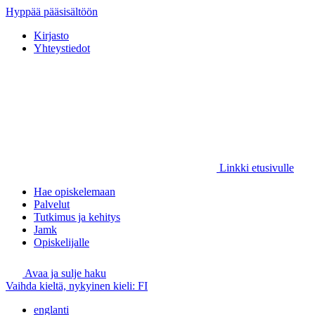
Hyppää pääsisältöön
Kirjasto
Yhteystiedot
Linkki etusivulle
Hae opiskelemaan
Palvelut
Tutkimus ja kehitys
Jamk
Opiskelijalle
Avaa ja sulje haku
Vaihda kieltä, nykyinen kieli:
FI
englanti