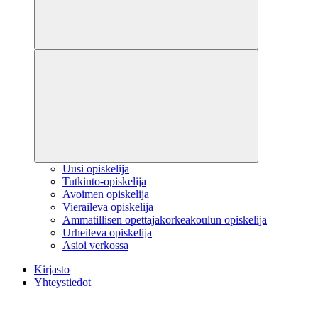
Uusi opiskelija
Tutkinto-opiskelija
Avoimen opiskelija
Vieraileva opiskelija
Ammatillisen opettajakorkeakoulun opiskelija
Urheileva opiskelija
Asioi verkossa
Kirjasto
Yhteystiedot