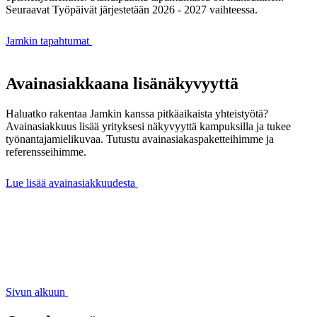
Seuraavat Työpäivät järjestetään 2026 - 2027 vaihteessa
.
Jamkin tapahtumat
Avainasiakkaana lisänäkyvyyttä
Haluatko rakentaa Jamkin kanssa pitkäaikaista yhteistyötä?
Avainasiakkuus lisää yrityksesi näkyvyyttä kampuksilla ja tukee
työnantajamielikuvaa. Tutustu avainasiakaspaketteihimme ja
referensseihimme.
Lue lisää avainasiakkuudesta
Sivun alkuun