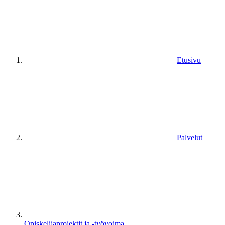
Etusivu
Palvelut
Opiskelijaprojektit​ ja -työvoima