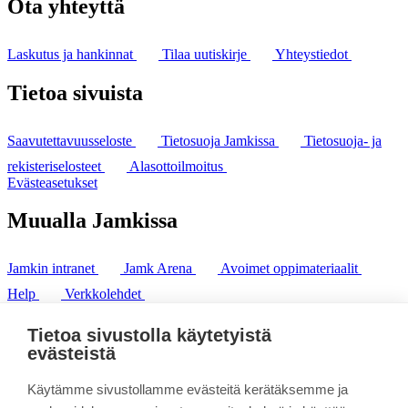
Ota yhteyttä
Laskutus ja hankinnat
Tilaa uutiskirje
Yhteystiedot
Tietoa sivuista
Saavutettavuusseloste
Tietosuoja Jamkissa
Tietosuoja- ja
rekisteriselosteet
Alasottoilmoitus
Evästeasetukset
Muualla Jamkissa
Jamkin intranet
Jamk Arena
Avoimet oppimateriaalit
Help
Verkkolehdet
Pl 207 | 40101 Jyväskylä
puh. +358 20 743 8100
Tietoa sivustolla käytetyistä
fax. +358 14 449 9694
evästeistä
Käytämme sivustollamme evästeitä kerätäksemme ja