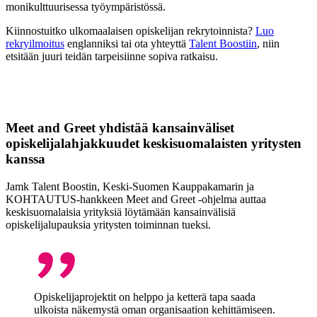
monikulttuurisessa työympäristössä.
Kiinnostuitko ulkomaalaisen opiskelijan rekrytoinnista?
Luo
rekryilmoitus
englanniksi tai ota yhteyttä
Talent Boostiin
, niin
etsitään juuri teidän tarpeisiinne sopiva ratkaisu.
Meet and Greet yhdistää kansainväliset
opiskelijalahjakkuudet keskisuomalaisten yritysten
kanssa
Jamk Talent Boostin, Keski-Suomen Kauppakamarin ja
KOHTAUTUS-hankkeen Meet and Greet -ohjelma auttaa
keskisuomalaisia yrityksiä löytämään kansainvälisiä
opiskelijalupauksia yritysten toiminnan tueksi.
Opiskelijaprojektit on helppo ja ketterä tapa saada
ulkoista näkemystä oman organisaation kehittämiseen.