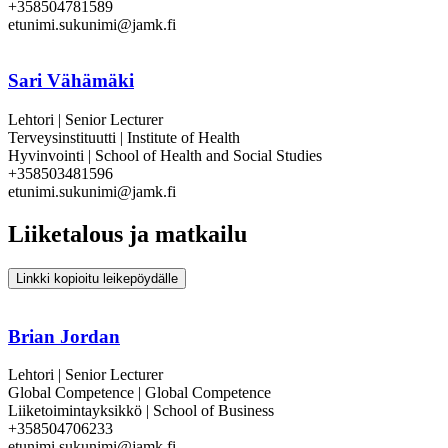
+358504781589
etunimi.sukunimi@jamk.fi
Sari Vähämäki
Lehtori | Senior Lecturer
Terveysinstituutti | Institute of Health
Hyvinvointi | School of Health and Social Studies
+358503481596
etunimi.sukunimi@jamk.fi
Liiketalous ja matkailu
Linkki kopioitu leikepöydälle
Brian Jordan
Lehtori | Senior Lecturer
Global Competence | Global Competence
Liiketoimintayksikkö | School of Business
+358504706233
etunimi.sukunimi@jamk.fi