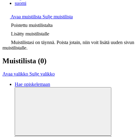
suomi
Avaa muistilista
Sulje muistilista
Poistettu muistilistalta
Lisätty muistilistalle
Muistilistasi on täynnä. Poista jotain, niin voit lisätä uuden sivun
muistilistalle.
Muistilista
(0)
Avaa valikko
Sulje valikko
Hae opiskelemaan