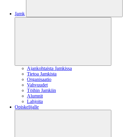
Jamk
Ajankohtaista Jamkissa
Tietoa Jamkista
Organisaatio
Vahvuudet
Töihin Jamkiin
Alumnit
Lahjoita
Opiskelijalle