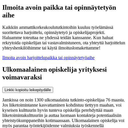
Ilmoita avoin paikka tai opinnäytetyön
aihe
Kaikkiin ammattikorkeakoulututkintoihin kuuluu työelämässä
suoritettava harjoittelu, opinnäytetyö ja opiskelijaprojekti.
Haluamme toteuttaa ne yhdessä teidän kanssanne. Kun haluat
rekrytoida opiskelijan tai vastavalmistuneen, ota yhteyttä harjoittelun
yhteyshenkilöihimme tai käytä ilmoituslomakettamme!
Ilmoita avoin harjoittelupaikka tai opinnäytetyöaihe
Ulkomaalainen opiskelija yrityksesi
voimavaraksi
Linkki kopioitu leikepöydälle
Jamkissa on noin 1300 ulkomaalaista tutkinto-opiskelijaa 76 maasta.
Jos liiketoimintanne kasvattaminen kohdistuu tiettyyn maahan, voi
kyseisen kulttuurin hyvin tunteva opiskelija perehdyttää maan
liiketoimintakulttuuriin ja auttaa luomaan kontakteja potentiaalisiin
yhteistyökumppaneihin kotimaassaan. Ulkomaalainen opiskelija voi
myös parantaa työntekijöidenne valmiuksia työskennellä