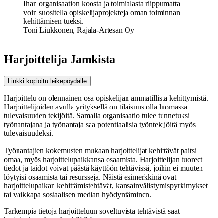
Ihan organisaation koosta ja toimialasta riippumatta
voin suositella opiskelijaprojekteja oman toiminnan
kehittämisen tueksi.
Toni Liukkonen, Rajala-Artesan Oy
Harjoittelija Jamkista
Linkki kopioitu leikepöydälle
Harjoittelu on olennainen osa opiskelijan ammatillista kehittymistä.
Harjoittelijoiden avulla yrityksellä on tilaisuus olla luomassa
tulevaisuuden tekijöitä. Samalla organisaatio tulee tunnetuksi
työnantajana ja työnantaja saa potentiaalisia työntekijöitä myös
tulevaisuudeksi.
Työnantajien kokemusten mukaan harjoittelijat kehittävät paitsi
omaa, myös harjoittelupaikkansa osaamista. Harjoittelijan tuoreet
tiedot ja taidot voivat päästä käyttöön tehtävissä, joihin ei muuten
löytyisi osaamista tai resursseja. Näistä esimerkkinä ovat
harjoittelupaikan kehittämistehtävät, kansainvälistymispyrkimykset
tai vaikkapa sosiaalisen median hyödyntäminen.
Tarkempia tietoja harjoitteluun soveltuvista tehtävistä saat