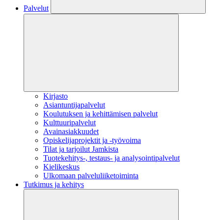
Palvelut
Kirjasto
Asiantuntijapalvelut
Koulutuksen ja kehittämisen palvelut
Kulttuuripalvelut
Avainasiakkuudet
Opiskelijaprojektit​ ja -työvoima
Tilat ja tarjoilut Jamkista
Tuotekehitys-, testaus- ja analysointipalvelut
Kielikeskus
Ulkomaan palveluliiketoiminta
Tutkimus ja kehitys