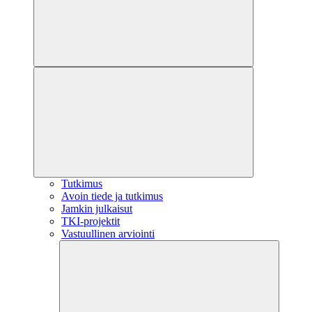
Tutkimus
Avoin tiede ja tutkimus
Jamkin julkaisut
TKI-projektit
Vastuullinen arviointi