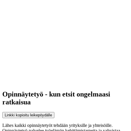
Opinnäytetyö - kun etsit ongelmaasi
ratkaisua
Linkki kopioitu leikepöydälle
Lähes kaikki opinnäytetyöt tehdään yrityksille ja yhteisöille.
Opinnäytetyö palvelee työelämän kehittämistarpeita ja vahvistaa