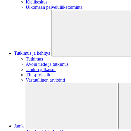
Kielikeskus
Ulkomaan palveluliiketoiminta
Tutkimus ja kehitys
Tutkimus
Avoin tiede ja tutkimus
Jamkin julkaisut
TKI-projektit
Vastuullinen arviointi
Jamk