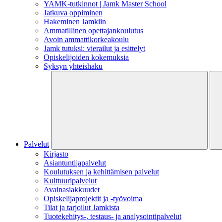
YAMK-tutkinnot | Jamk Master School
Jatkuva oppiminen
Hakeminen Jamkiin
Ammatillinen opettajankoulutus
Avoin ammattikorkeakoulu
Jamk tutuksi: vierailut ja esittelyt
Opiskelijoiden kokemuksia
Syksyn yhteishaku
Palvelut
Kirjasto
Asiantuntijapalvelut
Koulutuksen ja kehittämisen palvelut
Kulttuuripalvelut
Avainasiakkuudet
Opiskelijaprojektit​ ja -työvoima
Tilat ja tarjoilut Jamkista
Tuotekehitys-, testaus- ja analysointipalvelut