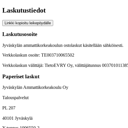
Laskutustiedot
Linkki kopioitu leikepöydälle
Laskutusosoite
Jyväskylän ammattikorkeakoulun ostolaskut käsitellään sähköisesti.
Verkkolaskun osoite: TE003710065502
Verkkolaskun välittäjä: TietoEVRY Oy, välittäjätunnus 00370101138
Paperiset laskut
Jyväskylän Ammattikorkeakoulu Oy
Talouspalvelut
PL 207
40101 Jyväskylä
Y-tunnus 1006550-2