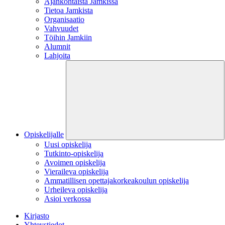
Ajankohtaista Jamkissa
Tietoa Jamkista
Organisaatio
Vahvuudet
Töihin Jamkiin
Alumnit
Lahjoita
Opiskelijalle
Uusi opiskelija
Tutkinto-opiskelija
Avoimen opiskelija
Vieraileva opiskelija
Ammatillisen opettajakorkeakoulun opiskelija
Urheileva opiskelija
Asioi verkossa
Kirjasto
Yhteystiedot