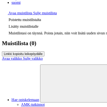
suomi
Avaa muistilista
Sulje muistilista
Poistettu muistilistalta
Lisätty muistilistalle
Muistilistasi on täynnä. Poista jotain, niin voit lisätä uuden sivun m
Muistilista
(0)
Linkki kopioitu leikepöydälle
Avaa valikko
Sulje valikko
Hae opiskelemaan
AMK-tutkinnot