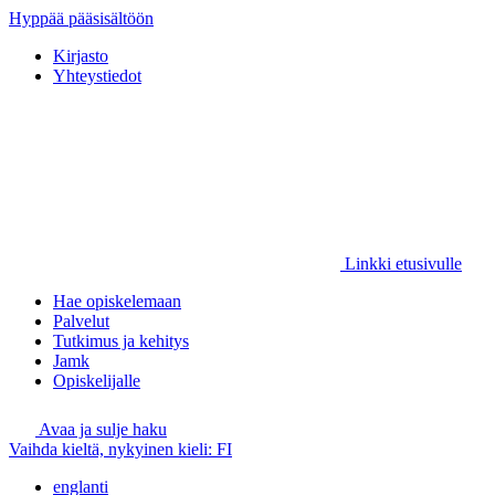
Hyppää pääsisältöön
Kirjasto
Yhteystiedot
Linkki etusivulle
Hae opiskelemaan
Palvelut
Tutkimus ja kehitys
Jamk
Opiskelijalle
Avaa ja sulje haku
Vaihda kieltä, nykyinen kieli:
FI
englanti