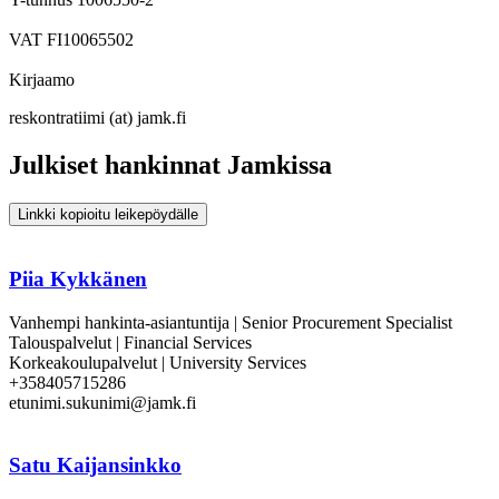
VAT FI10065502
Kirjaamo
reskontratiimi (at) jamk.fi
Julkiset hankinnat Jamkissa
Linkki kopioitu leikepöydälle
Piia Kykkänen
Vanhempi hankinta-asiantuntija | Senior Procurement Specialist
Talouspalvelut | Financial Services
Korkeakoulupalvelut | University Services
+358405715286
etunimi.sukunimi@jamk.fi
Satu Kaijansinkko