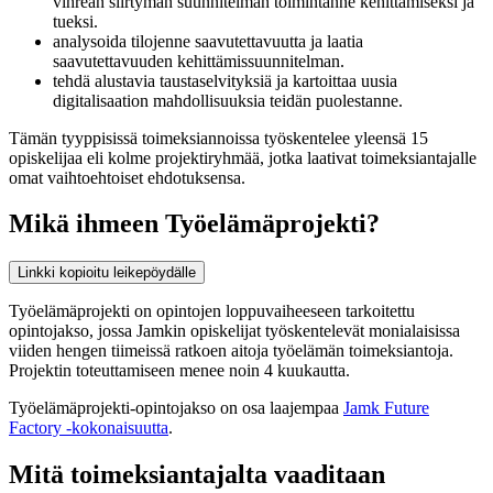
vihreän siirtymän suunnitelman toimintanne kehittämiseksi ja
tueksi.
analysoida tilojenne saavutettavuutta ja laatia
saavutettavuuden kehittämissuunnitelman.
tehdä alustavia taustaselvityksiä ja kartoittaa uusia
digitalisaation mahdollisuuksia teidän puolestanne.
Tämän tyyppisissä toimeksiannoissa työskentelee yleensä 15
opiskelijaa eli kolme projektiryhmää, jotka laativat toimeksiantajalle
omat vaihtoehtoiset ehdotuksensa.
Mikä ihmeen Työelämäprojekti?
Linkki kopioitu leikepöydälle
Työelämäprojekti on opintojen loppuvaiheeseen tarkoitettu
opintojakso, jossa Jamkin opiskelijat työskentelevät monialaisissa
viiden hengen tiimeissä ratkoen aitoja työelämän toimeksiantoja.
Projektin toteuttamiseen menee noin 4 kuukautta.
Työelämäprojekti-opintojakso on osa laajempaa
Jamk Future
Factory -kokonaisuutta
.
Mitä toimeksiantajalta vaaditaan