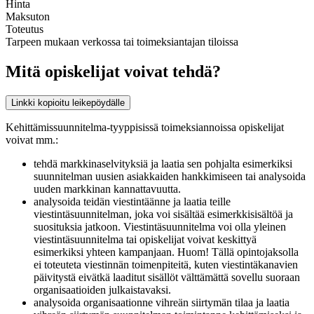
Hinta
Maksuton
Toteutus
Tarpeen mukaan verkossa tai toimeksiantajan tiloissa
Mitä opiskelijat voivat tehdä?
Linkki kopioitu leikepöydälle
Kehittämissuunnitelma-tyyppisissä toimeksiannoissa opiskelijat
voivat mm.:
tehdä markkinaselvityksiä ja laatia sen pohjalta esimerkiksi
suunnitelman uusien asiakkaiden hankkimiseen tai analysoida
uuden markkinan kannattavuutta.
analysoida teidän viestintäänne ja laatia teille
viestintäsuunnitelman, joka voi sisältää esimerkkisisältöä ja
suosituksia jatkoon. Viestintäsuunnitelma voi olla yleinen
viestintäsuunnitelma tai opiskelijat voivat keskittyä
esimerkiksi yhteen kampanjaan. Huom! Tällä opintojaksolla
ei toteuteta viestinnän toimenpiteitä, kuten viestintäkanavien
päivitystä eivätkä laaditut sisällöt välttämättä sovellu suoraan
organisaatioiden julkaistavaksi.
analysoida organisaationne vihreän siirtymän tilaa ja laatia