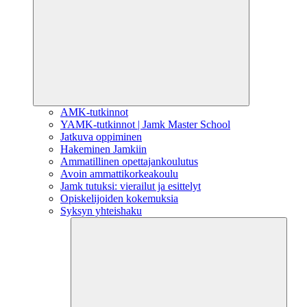
AMK-tutkinnot
YAMK-tutkinnot | Jamk Master School
Jatkuva oppiminen
Hakeminen Jamkiin
Ammatillinen opettajankoulutus
Avoin ammattikorkeakoulu
Jamk tutuksi: vierailut ja esittelyt
Opiskelijoiden kokemuksia
Syksyn yhteishaku