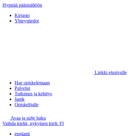
Hyppää pääsisältöön
Kirjasto
Yhteystiedot
Linkki etusivulle
Hae opiskelemaan
Palvelut
Tutkimus ja kehitys
Jamk
Opiskelijalle
Avaa ja sulje haku
Vaihda kieltä, nykyinen kieli:
FI
englanti