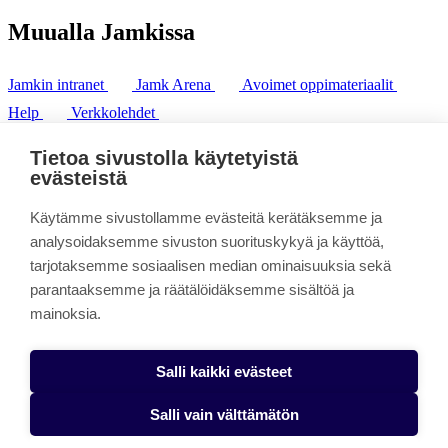
Muualla Jamkissa
Jamkin intranet
Jamk Arena
Avoimet oppimateriaalit
Help
Verkkolehdet
Pl 207 | 40101 Jyväskylä
puh. +358 20 743 8100
Tietoa sivustolla käytetyistä
fax. +358 14 449 9694
evästeistä
Käytämme sivustollamme evästeitä kerätäksemme ja
analysoidaksemme sivuston suorituskykyä ja käyttöä,
tarjotaksemme sosiaalisen median ominaisuuksia sekä
parantaaksemme ja räätälöidäksemme sisältöä ja
mainoksia.
Salli kaikki evästeet
Salli vain välttämätön