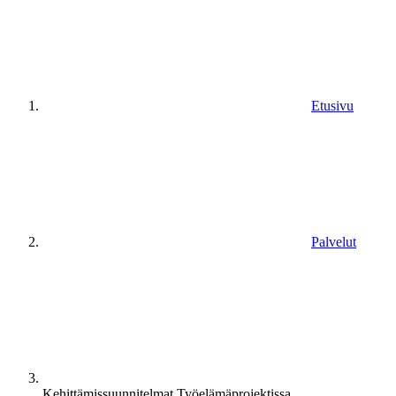
Etusivu
Palvelut
Kehittämissuunnitelmat Työelämäprojektissa