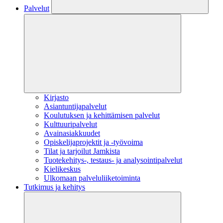
Palvelut
Kirjasto
Asiantuntijapalvelut
Koulutuksen ja kehittämisen palvelut
Kulttuuripalvelut
Avainasiakkuudet
Opiskelijaprojektit​ ja -työvoima
Tilat ja tarjoilut Jamkista
Tuotekehitys-, testaus- ja analysointipalvelut
Kielikeskus
Ulkomaan palveluliiketoiminta
Tutkimus ja kehitys