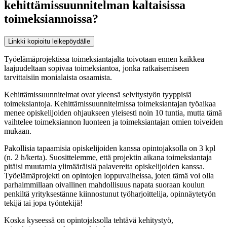
kehittämissuunnitelman kaltaisissa
toimeksiannoissa?
Linkki kopioitu leikepöydälle
Työelämäprojektissa toimeksiantajalta toivotaan ennen kaikkea
laajuudeltaan sopivaa toimeksiantoa, jonka ratkaisemiseen
tarvittaisiin monialaista osaamista.
Kehittämissuunnitelmat ovat yleensä selvitystyön tyyppisiä
toimeksiantoja. Kehittämissuunnitelmissa toimeksiantajan työaikaa
menee opiskelijoiden ohjaukseen yleisesti noin 10 tuntia, mutta tämä
vaihtelee toimeksiannon luonteen ja toimeksiantajan omien toiveiden
mukaan.
Pakollisia tapaamisia opiskelijoiden kanssa opintojaksolla on 3 kpl
(n. 2 h/kerta). Suosittelemme, että projektin aikana toimeksiantaja
pitäisi muutamia ylimääräisiä palavereita opiskelijoiden kanssa.
Työelämäprojekti on opintojen loppuvaiheissa, joten tämä voi olla
parhaimmillaan oivallinen mahdollisuus napata suoraan koulun
penkiltä yrityksestänne kiinnostunut työharjoittelija, opinnäytetyön
tekijä tai jopa työntekijä!
Koska kyseessä on opintojaksolla tehtävä kehitystyö,