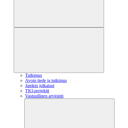
Tutkimus
Avoin tiede ja tutkimus
Jamkin julkaisut
TKI-projektit
Vastuullinen arviointi