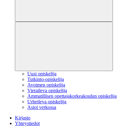
Uusi opiskelija
Tutkinto-opiskelija
Avoimen opiskelija
Vieraileva opiskelija
Ammatillisen opettajakorkeakoulun opiskelija
Urheileva opiskelija
Asioi verkossa
Kirjasto
Yhteystiedot