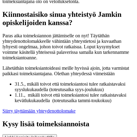
toimeksiantajana olo on veloituksetonta.
Kiinnostaisiko sinua yhteistyö Jamkin
opiskelijoiden kanssa?
Paras aika toimeksiannon jättämiselle on nyt! Täytäthän
yhteydenottolomakkeelle vähintään yhteystietosi ja kuvaathan
lyhyesti ongelmaa, johon toivot ratkaisua. Loput kysymykset
voimme käsitellä yhteisessä palaverissa samalla kun tarkennamme
toimeksiantoanne.
Lähetäthän toimeksiantoideasi meille hyvissä ajoin, jotta varmistat
paikkasi toimeksiantajana. Olethan yhteydessä viimeistään
31.5., mikäli toivot että toimeksiantosi tulee ratkaistavaksi
syyslukukaudella (toteutusaika syys-joulukuu)
1.11., mikäli toivot että toimeksiantosi tulee ratkaistavaksi
kevätlukukaudella (toteutusaika tammi-toukokuu)
Siirry täyttämään yhteydenottolomake
Kysy lisää toimeksiannoista