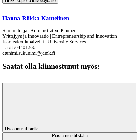
Linkki kopioitu leikepöydälle
Hanna-Riikka Kantelinen
Suunnittelija | Administrative Planner
Yrittäjyys ja Innovaatio | Entrepreneurship and Innovation
Korkeakoulupalvelut | University Services
+358504401266
etunimi.sukunimi@jamk.fi
Saatat olla kiinnostunut myös:
Lisää muistilistalle
Poista muistilistalta