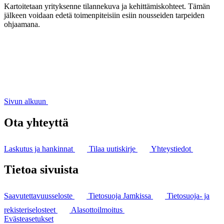
Kartoitetaan yrityksenne tilannekuva ja kehittämiskohteet. Tämän
jälkeen voidaan edetä toimenpiteisiin esiin nousseiden tarpeiden
ohjaamana.
Sivun alkuun
Ota yhteyttä
Laskutus ja hankinnat
Tilaa uutiskirje
Yhteystiedot
Tietoa sivuista
Saavutettavuusseloste
Tietosuoja Jamkissa
Tietosuoja- ja
rekisteriselosteet
Alasottoilmoitus
Evästeasetukset