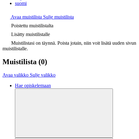
suomi
Avaa muistilista
Sulje muistilista
Poistettu muistilistalta
Lisätty muistilistalle
Muistilistasi on täynnä. Poista jotain, niin voit lisätä uuden sivun
muistilistalle.
Muistilista
(0)
Avaa valikko
Sulje valikko
Hae opiskelemaan