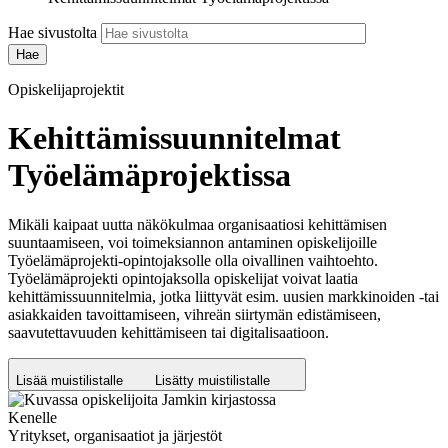
Hae sivustolta
Opiskelijaprojektit
Kehittämissuunnitelmat
Työelämäprojektissa
Mikäli kaipaat uutta näkökulmaa organisaatiosi kehittämisen
suuntaamiseen, voi toimeksiannon antaminen opiskelijoille
Työelämäprojekti-opintojaksolle olla oivallinen vaihtoehto.
Työelämäprojekti opintojaksolla opiskelijat voivat laatia
kehittämissuunnitelmia, jotka liittyvät esim. uusien markkinoiden -tai
asiakkaiden tavoittamiseen, vihreän siirtymän edistämiseen,
saavutettavuuden kehittämiseen tai digitalisaatioon.
Lisää muistilistalle
Lisätty muistilistalle
Kenelle
Yritykset, organisaatiot ja järjestöt