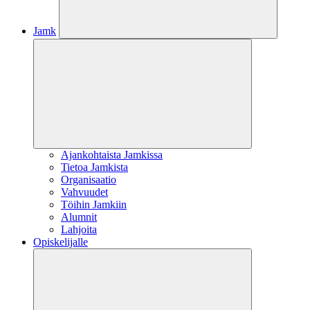
Jamk
Ajankohtaista Jamkissa
Tietoa Jamkista
Organisaatio
Vahvuudet
Töihin Jamkiin
Alumnit
Lahjoita
Opiskelijalle