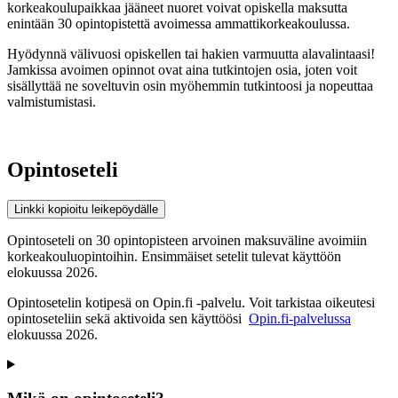
korkeakoulupaikkaa jääneet nuoret voivat opiskella maksutta
enintään 30 opintopistettä avoimessa ammattikorkeakoulussa.
Hyödynnä välivuosi opiskellen tai hakien varmuutta alavalintaasi!
Jamkissa avoimen opinnot ovat aina tutkintojen osia, joten voit
sisällyttää ne soveltuvin osin myöhemmin tutkintoosi ja nopeuttaa
valmistumistasi.
Opintoseteli
Linkki kopioitu leikepöydälle
Opintoseteli on 30 opintopisteen arvoinen maksuväline avoimiin
korkeakouluopintoihin. Ensimmäiset setelit tulevat käyttöön
elokuussa 2026.
Opintosetelin kotipesä on Opin.fi -palvelu. Voit tarkistaa oikeutesi
opintoseteliin sekä aktivoida sen käyttöösi
Opin.fi-palvelussa
elokuussa 2026.