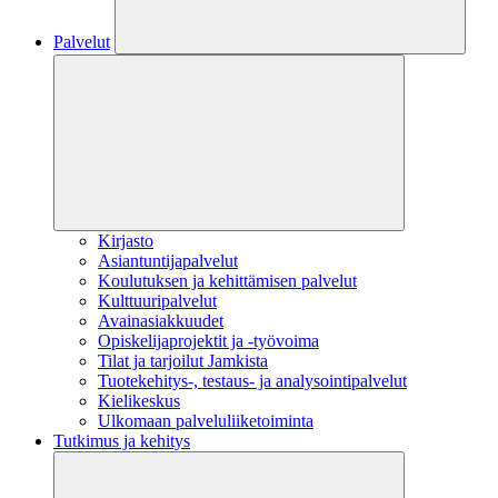
Palvelut
Kirjasto
Asiantuntijapalvelut
Koulutuksen ja kehittämisen palvelut
Kulttuuripalvelut
Avainasiakkuudet
Opiskelijaprojektit​ ja -työvoima
Tilat ja tarjoilut Jamkista
Tuotekehitys-, testaus- ja analysointipalvelut
Kielikeskus
Ulkomaan palveluliiketoiminta
Tutkimus ja kehitys