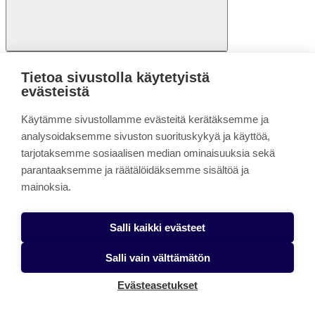
Tietoa sivustolla käytetyistä
evästeistä
Käytämme sivustollamme evästeitä kerätäksemme ja
analysoidaksemme sivuston suorituskykyä ja käyttöä,
tarjotaksemme sosiaalisen median ominaisuuksia sekä
parantaaksemme ja räätälöidäksemme sisältöä ja
Avoimen opintojakso
mainoksia.
ICT-valmiudet (nonstop), 3 op
Salli kaikki evästeet
Opiskelumuoto:
Verkko-opiskelu
Salli vain välttämätön
Koulutus alkaa:
24.8.2026
Evästeasetukset