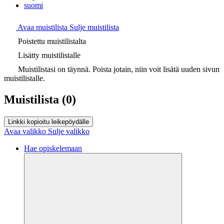
suomi
Avaa muistilista
Sulje muistilista
Poistettu muistilistalta
Lisätty muistilistalle
Muistilistasi on täynnä. Poista jotain, niin voit lisätä uuden sivun
muistilistalle.
Muistilista
(0)
Linkki kopioitu leikepöydälle
Avaa valikko
Sulje valikko
Hae opiskelemaan