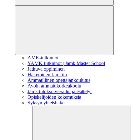
AMK-tutkinnot
YAMK-tutkinnot | Jamk Master School
Jatkuva oppiminen
Hakeminen Jamkiin
Ammatillinen opettajankoulutus
Avoin ammattikorkeakoulu
Jamk tutuksi: vierailut ja esittelyt
Opiskelijoiden kokemuksia
Syksyn yhteishaku