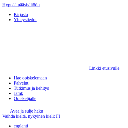
Hyppää pääsisältöön
Kirjasto
Yhteystiedot
Linkki etusivulle
Hae opiskelemaan
Palvelut
Tutkimus ja kehitys
Jamk
Opiskelijalle
Avaa ja sulje haku
Vaihda kieltä, nykyinen kieli:
FI
englanti