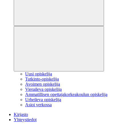
Uusi opiskelija
Tutkinto-opiskelija
Avoimen opiskelija
Vieraileva opiskelija
Ammatillisen opettajakorkeakoulun opiskelija
Urheileva opiskelija
Asioi verkossa
Kirjasto
Yhteystiedot