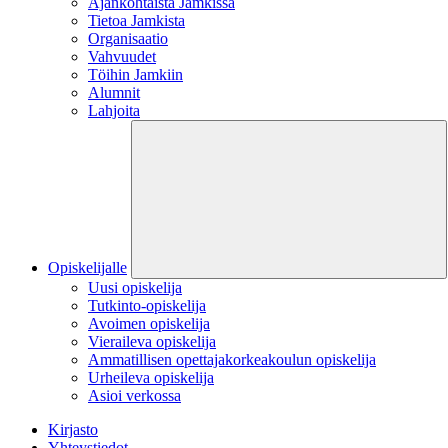
Ajankohtaista Jamkissa
Tietoa Jamkista
Organisaatio
Vahvuudet
Töihin Jamkiin
Alumnit
Lahjoita
Opiskelijalle
Uusi opiskelija
Tutkinto-opiskelija
Avoimen opiskelija
Vieraileva opiskelija
Ammatillisen opettajakorkeakoulun opiskelija
Urheileva opiskelija
Asioi verkossa
Kirjasto
Yhteystiedot