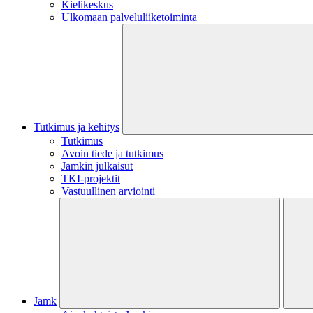
Kielikeskus
Ulkomaan palveluliiketoiminta
Tutkimus ja kehitys
Tutkimus
Avoin tiede ja tutkimus
Jamkin julkaisut
TKI-projektit
Vastuullinen arviointi
Jamk