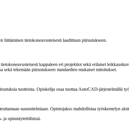
 liittäminen tietokoneavusteisesti laadittuun piirustukseen.
 tietokoneavusteisesti kappaleen eri projektiot sekä erilaiset leikkausku
a sekä tekemään piirustukseen standardien mukaiset mitoitukset.
piirustuksia tuotteista. Opiskelija osaa tuottaa AutoCAD-järjestelmällä t
oteuttamaan suunnitelmiaan. Opintojakso mahdollistaa työskentelyn aloit
s- ja opinnäytetöihinsä.