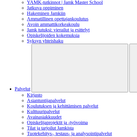
YAMK-tutkinnot | Jamk Master School
Jatkuva oppiminen
Hakeminen Jamkiin
Ammatillinen opettajankoulutus
Avoin ammattikorkeakoulu
Jamk tutuksi: vierailut ja esittelyt
Opiskelijoiden kokemuksia
Syksyn yhteishaku
Palvelut
Kirjasto
Asiantuntijapalvelut
Koulutuksen ja kehittämisen palvelut
Kulttuuripalvelut
Avainasiakkuudet
Opiskelijaprojektit​ ja -työvoima
Tilat ja tarjoilut Jamkista
Tuotekehitys-, testaus- ja analysointipalvelut