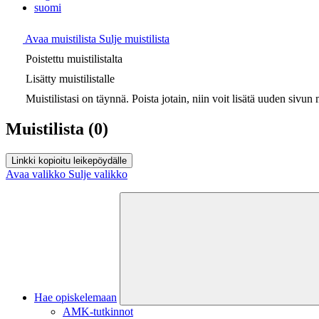
suomi
Avaa muistilista
Sulje muistilista
Poistettu muistilistalta
Lisätty muistilistalle
Muistilistasi on täynnä. Poista jotain, niin voit lisätä uuden sivun m
Muistilista
(0)
Linkki kopioitu leikepöydälle
Avaa valikko
Sulje valikko
Hae opiskelemaan
AMK-tutkinnot