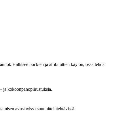
vannot. Hallitsee bockien ja atribuuttien käytön, osaa tehdä
yö- ja kokoonpanopiirustuksia.
tamisen avustavissa suunnittelutehtävissä