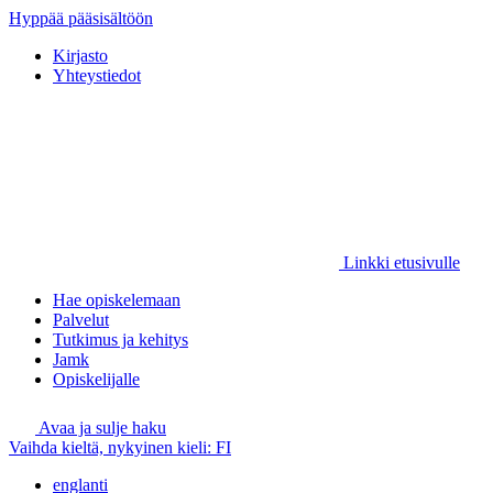
Hyppää pääsisältöön
Kirjasto
Yhteystiedot
Linkki etusivulle
Hae opiskelemaan
Palvelut
Tutkimus ja kehitys
Jamk
Opiskelijalle
Avaa ja sulje haku
Vaihda kieltä, nykyinen kieli:
FI
englanti