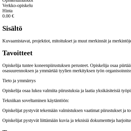
Opiskelumuodot
Verkko-opiskelu
Hinta
0.00 €
Sisältö
Kuvaamistavat, projektiot, mitoitukset ja muut merkinnät ja merkintöjen
Tavoitteet
Opiskelija tuntee koneenpiirustuksen perusteet. Opiskelija osaa piirtää
osasuurennoksen ja ymmärtää tyylien merkityksen työn organisoinniss
Tieto ja ymmärrys
Opiskelija osaa lukea valmiita piirustuksia ja laatia yksikäsiteisiä työ
Tekniikan soveltaminen käytäntöön:
Opiskelijat pystyvät tekemään valmistuksen vaatimat piirustukset ja t
Opiskelijat pystyvät liittämään kuvia ja teknisiä dokumentteja harjoitu