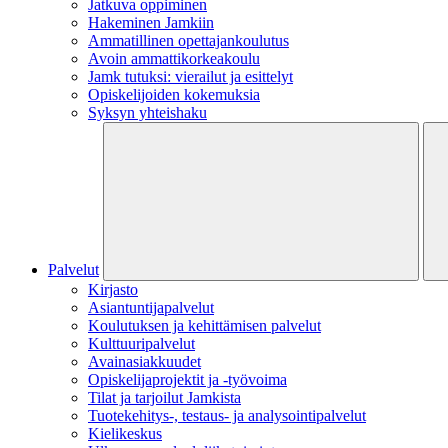
Jatkuva oppiminen
Hakeminen Jamkiin
Ammatillinen opettajankoulutus
Avoin ammattikorkeakoulu
Jamk tutuksi: vierailut ja esittelyt
Opiskelijoiden kokemuksia
Syksyn yhteishaku
Palvelut
Kirjasto
Asiantuntijapalvelut
Koulutuksen ja kehittämisen palvelut
Kulttuuripalvelut
Avainasiakkuudet
Opiskelijaprojektit​ ja -työvoima
Tilat ja tarjoilut Jamkista
Tuotekehitys-, testaus- ja analysointipalvelut
Kielikeskus