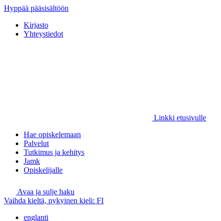
Hyppää pääsisältöön
Kirjasto
Yhteystiedot
Linkki etusivulle
Hae opiskelemaan
Palvelut
Tutkimus ja kehitys
Jamk
Opiskelijalle
Avaa ja sulje haku
Vaihda kieltä, nykyinen kieli:
FI
englanti