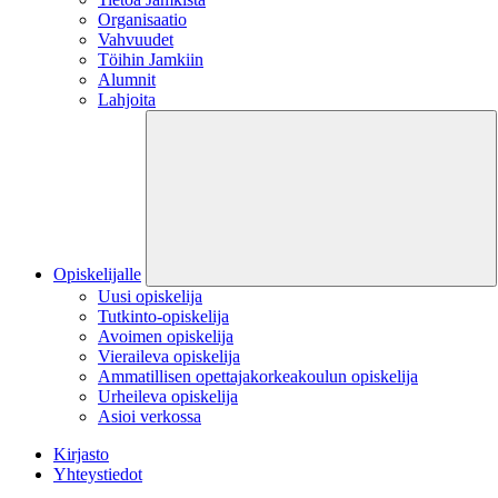
Organisaatio
Vahvuudet
Töihin Jamkiin
Alumnit
Lahjoita
Opiskelijalle
Uusi opiskelija
Tutkinto-opiskelija
Avoimen opiskelija
Vieraileva opiskelija
Ammatillisen opettajakorkeakoulun opiskelija
Urheileva opiskelija
Asioi verkossa
Kirjasto
Yhteystiedot