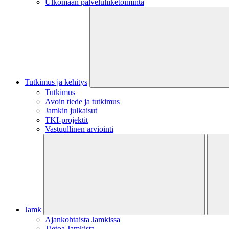
Ulkomaan palveluliiketoiminta
Tutkimus ja kehitys
Tutkimus
Avoin tiede ja tutkimus
Jamkin julkaisut
TKI-projektit
Vastuullinen arviointi
Jamk
Ajankohtaista Jamkissa
Tietoa Jamkista