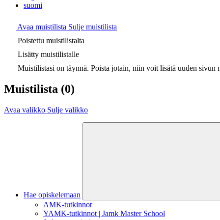
suomi
Avaa muistilista
Sulje muistilista
Poistettu muistilistalta
Lisätty muistilistalle
Muistilistasi on täynnä. Poista jotain, niin voit lisätä uuden sivun m
Muistilista
(0)
Avaa valikko
Sulje valikko
Hae opiskelemaan
AMK-tutkinnot
YAMK-tutkinnot | Jamk Master School