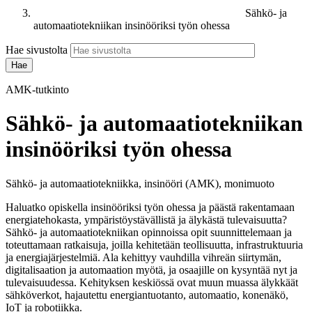
Sähkö- ja
automaatiotekniikan insinööriksi työn ohessa
Hae sivustolta
AMK-tutkinto
Sähkö- ja automaatiotekniikan
insinööriksi työn ohessa
Sähkö- ja automaatiotekniikka, insinööri (AMK), monimuoto
Haluatko opiskella insinööriksi työn ohessa ja päästä rakentamaan
energiatehokasta, ympäristöystävällistä ja älykästä tulevaisuutta?
Sähkö- ja automaatiotekniikan opinnoissa opit suunnittelemaan ja
toteuttamaan ratkaisuja, joilla kehitetään teollisuutta, infrastruktuuria
ja energiajärjestelmiä. Ala kehittyy vauhdilla vihreän siirtymän,
digitalisaation ja automaation myötä, ja osaajille on kysyntää nyt ja
tulevaisuudessa. Kehityksen keskiössä ovat muun muassa älykkäät
sähköverkot, hajautettu energiantuotanto, automaatio, konenäkö,
IoT ja robotiikka.