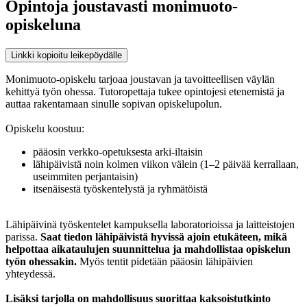
Opintoja joustavasti monimuoto-
opiskeluna
Linkki kopioitu leikepöydälle
Monimuoto-opiskelu tarjoaa joustavan ja tavoitteellisen väylän
kehittyä työn ohessa. Tutoropettaja tukee opintojesi etenemistä ja
auttaa rakentamaan sinulle sopivan opiskelupolun.
Opiskelu koostuu:
pääosin verkko-opetuksesta arki-iltaisin
lähipäivistä noin kolmen viikon välein (1–2 päivää kerrallaan,
useimmiten perjantaisin)
itsenäisestä työskentelystä ja ryhmätöistä
Lähipäivinä työskentelet kampuksella laboratorioissa ja laitteistojen
parissa.
Saat tiedon lähipäivistä hyvissä ajoin etukäteen, mikä
helpottaa aikataulujen suunnittelua ja mahdollistaa opiskelun
työn ohessakin.
Myös tentit pidetään pääosin lähipäivien
yhteydessä.
Lisäksi tarjolla on mahdollisuus suorittaa kaksoistutkinto