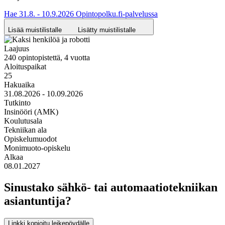
Hae 31.8. - 10.9.2026 Opintopolku.fi-palvelussa
Lisää muistilistalle
Lisätty muistilistalle
Laajuus
240 opintopistettä, 4 vuotta
Aloituspaikat
25
Hakuaika
31.08.2026 - 10.09.2026
Tutkinto
Insinööri (AMK)
Koulutusala
Tekniikan ala
Opiskelumuodot
Monimuoto-opiskelu
Alkaa
08.01.2027
Sinustako sähkö- tai automaatiotekniikan
asiantuntija?
Linkki kopioitu leikepöydälle