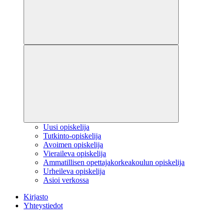
Uusi opiskelija
Tutkinto-opiskelija
Avoimen opiskelija
Vieraileva opiskelija
Ammatillisen opettajakorkeakoulun opiskelija
Urheileva opiskelija
Asioi verkossa
Kirjasto
Yhteystiedot