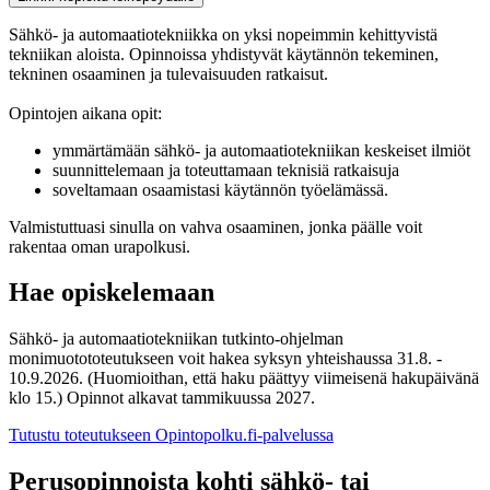
Sähkö- ja automaatiotekniikka on yksi nopeimmin kehittyvistä
tekniikan aloista. Opinnoissa yhdistyvät käytännön tekeminen,
tekninen osaaminen ja tulevaisuuden ratkaisut.
Opintojen aikana opit:
ymmärtämään sähkö- ja automaatiotekniikan keskeiset ilmiöt
suunnittelemaan ja toteuttamaan teknisiä ratkaisuja
soveltamaan osaamistasi käytännön työelämässä.
Valmistuttuasi sinulla on vahva osaaminen, jonka päälle voit
rakentaa oman urapolkusi.
Hae opiskelemaan
Sähkö- ja automaatiotekniikan tutkinto-ohjelman
monimuotototeutukseen voit hakea syksyn yhteishaussa 31.8. -
10.9.2026. (Huomioithan, että haku päättyy viimeisenä hakupäivänä
klo 15.) Opinnot alkavat tammikuussa 2027.
Tutustu toteutukseen Opintopolku.fi-palvelussa
Perusopinnoista kohti sähkö- tai