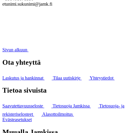
etunimi.sukunimi@jamk.fi
Sivun alkuun
Ota yhteyttä
Laskutus ja hankinnat
Tilaa uutiskirje
Yhteystiedot
Tietoa sivuista
Saavutettavuusseloste
Tietosuoja Jamkissa
Tietosuoja- ja
rekisteriselosteet
Alasottoilmoitus
Evästeasetukset
Muualla Jamkissa