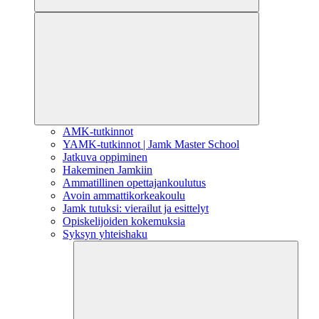
AMK-tutkinnot
YAMK-tutkinnot | Jamk Master School
Jatkuva oppiminen
Hakeminen Jamkiin
Ammatillinen opettajankoulutus
Avoin ammattikorkeakoulu
Jamk tutuksi: vierailut ja esittelyt
Opiskelijoiden kokemuksia
Syksyn yhteishaku