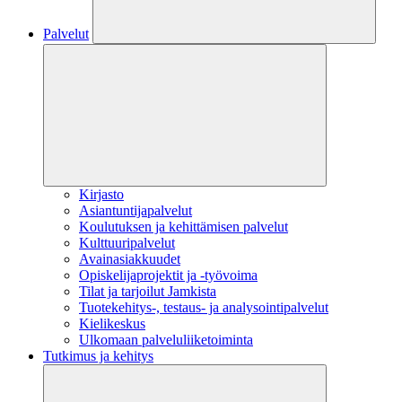
Palvelut
Kirjasto
Asiantuntijapalvelut
Koulutuksen ja kehittämisen palvelut
Kulttuuripalvelut
Avainasiakkuudet
Opiskelijaprojektit​ ja -työvoima
Tilat ja tarjoilut Jamkista
Tuotekehitys-, testaus- ja analysointipalvelut
Kielikeskus
Ulkomaan palveluliiketoiminta
Tutkimus ja kehitys