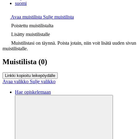
suomi
Avaa muistilista
Sulje muistilista
Poistettu muistilistalta
Lisätty muistilistalle
Muistilistasi on täynnä. Poista jotain, niin voit lisätä uuden sivun
muistilistalle.
Muistilista
(0)
Linkki kopioitu leikepöydälle
Avaa valikko
Sulje valikko
Hae opiskelemaan