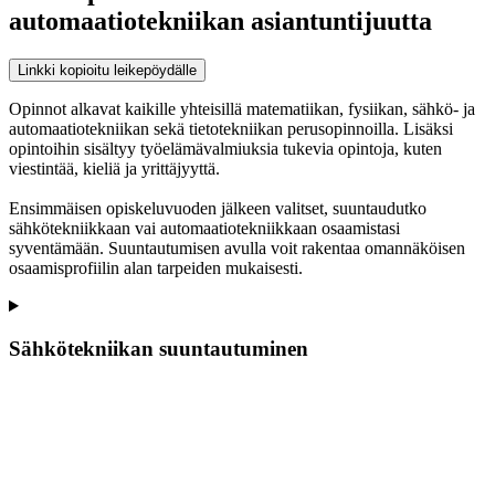
automaatiotekniikan asiantuntijuutta
Linkki kopioitu leikepöydälle
Opinnot alkavat kaikille yhteisillä matematiikan, fysiikan, sähkö- ja
automaatiotekniikan sekä tietotekniikan perusopinnoilla. Lisäksi
opintoihin sisältyy työelämävalmiuksia tukevia opintoja, kuten
viestintää, kieliä ja yrittäjyyttä.
Ensimmäisen opiskeluvuoden jälkeen valitset, suuntaudutko
sähkötekniikkaan vai automaatiotekniikkaan osaamistasi
syventämään. Suuntautumisen avulla voit rakentaa omannäköisen
osaamisprofiilin alan tarpeiden mukaisesti.
Sähkötekniikan suuntautuminen