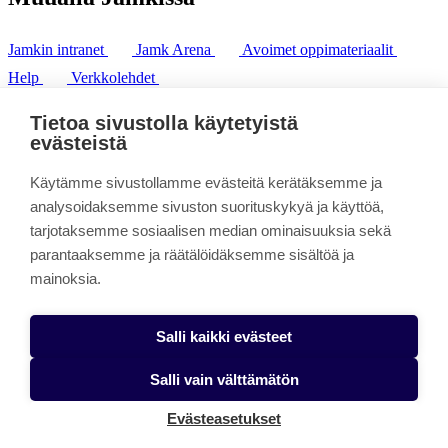
Jamkin intranet
Jamk Arena
Avoimet oppimateriaalit
Help
Verkkolehdet
Pl 207 | 40101 Jyväskylä
puh. +358 20 743 8100
Tietoa sivustolla käytetyistä
fax. +358 14 449 9694
evästeistä
Käytämme sivustollamme evästeitä kerätäksemme ja
analysoidaksemme sivuston suorituskykyä ja käyttöä,
tarjotaksemme sosiaalisen median ominaisuuksia sekä
parantaaksemme ja räätälöidäksemme sisältöä ja
mainoksia.
Salli kaikki evästeet
Salli vain välttämätön
Evästeasetukset