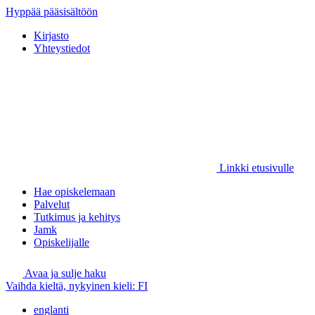
Hyppää pääsisältöön
Kirjasto
Yhteystiedot
Linkki etusivulle
Hae opiskelemaan
Palvelut
Tutkimus ja kehitys
Jamk
Opiskelijalle
Avaa ja sulje haku
Vaihda kieltä, nykyinen kieli:
FI
englanti