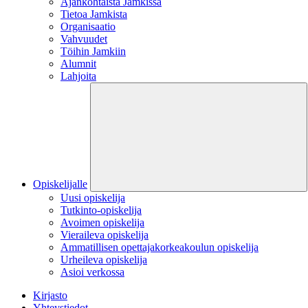
Ajankohtaista Jamkissa
Tietoa Jamkista
Organisaatio
Vahvuudet
Töihin Jamkiin
Alumnit
Lahjoita
Opiskelijalle
Uusi opiskelija
Tutkinto-opiskelija
Avoimen opiskelija
Vieraileva opiskelija
Ammatillisen opettajakorkeakoulun opiskelija
Urheileva opiskelija
Asioi verkossa
Kirjasto
Yhteystiedot