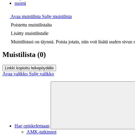
suomi
Avaa muistilista
Sulje muistilista
Poistettu muistilistalta
Lisätty muistilistalle
Muistilistasi on täynnä. Poista jotain, niin voit lisätä uuden sivun m
Muistilista
(0)
Linkki kopioitu leikepöydälle
Avaa valikko
Sulje valikko
Hae opiskelemaan
AMK-tutkinnot