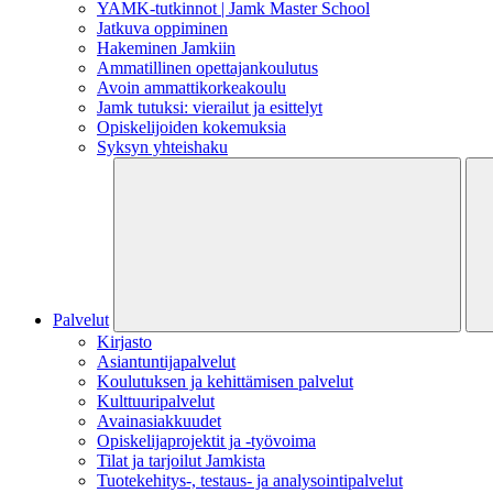
YAMK-tutkinnot | Jamk Master School
Jatkuva oppiminen
Hakeminen Jamkiin
Ammatillinen opettajankoulutus
Avoin ammattikorkeakoulu
Jamk tutuksi: vierailut ja esittelyt
Opiskelijoiden kokemuksia
Syksyn yhteishaku
Palvelut
Kirjasto
Asiantuntijapalvelut
Koulutuksen ja kehittämisen palvelut
Kulttuuripalvelut
Avainasiakkuudet
Opiskelijaprojektit​ ja -työvoima
Tilat ja tarjoilut Jamkista
Tuotekehitys-, testaus- ja analysointipalvelut