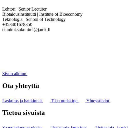
Lehtori | Senior Lecturer
Biotalousinstituutti | Institute of Bioeconomy
Teknologia | School of Technology
+358401678350
etunimi.sukunimi@jamk.fi
Sivun alkuun
Ota yhteyttä
Laskutus ja hankinnat
Tilaa uutiskirje
Yhteystiedot
Tietoa sivuista
Saavutettavuusseloste
Tietosuoja Jamkissa
Tietosuoja- ja reki