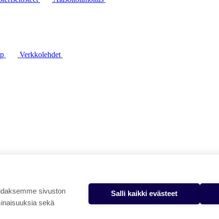
lp
Verkkolehdet
oidaksemme sivuston
Salli kaikki evästeet
minaisuuksia sekä