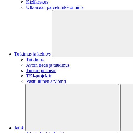
Kielikeskus
Ulkomaan palveluliiketoiminta
Tutkimus ja kehitys
Tutkimus
Avoin tiede ja tutkimus
Jamkin julkaisut
TKI-projektit
Vastuullinen arviointi
Jamk