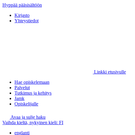
Hyppää pääsisältöön
Kirjasto
Yhteystiedot
Linkki etusivulle
Hae opiskelemaan
Palvelut
Tutkimus ja kehitys
Jamk
Opiskelijalle
Avaa ja sulje haku
Vaihda kieltä, nykyinen kieli:
FI
englanti