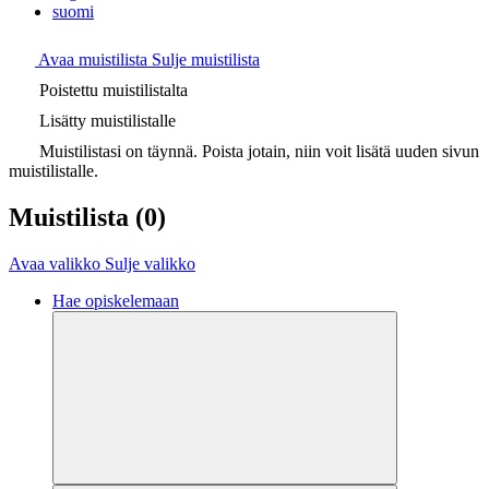
suomi
Avaa muistilista
Sulje muistilista
Poistettu muistilistalta
Lisätty muistilistalle
Muistilistasi on täynnä. Poista jotain, niin voit lisätä uuden sivun
muistilistalle.
Muistilista
(0)
Avaa valikko
Sulje valikko
Hae opiskelemaan