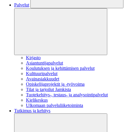
Palvelut
Kirjasto
Asiantuntijapalvelut
Koulutuksen ja kehittämisen palvelut
Kulttuuripalvelut
Avainasiakkuudet
Opiskelijaprojektit​ ja -työvoima
Tilat ja tarjoilut Jamkista
Tuotekehitys-, testaus- ja analysointipalvelut
Kielikeskus
Ulkomaan palveluliiketoiminta
Tutkimus ja kehitys