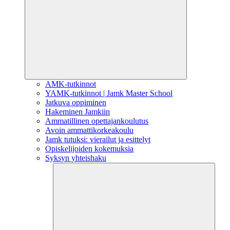
AMK-tutkinnot
YAMK-tutkinnot | Jamk Master School
Jatkuva oppiminen
Hakeminen Jamkiin
Ammatillinen opettajankoulutus
Avoin ammattikorkeakoulu
Jamk tutuksi: vierailut ja esittelyt
Opiskelijoiden kokemuksia
Syksyn yhteishaku