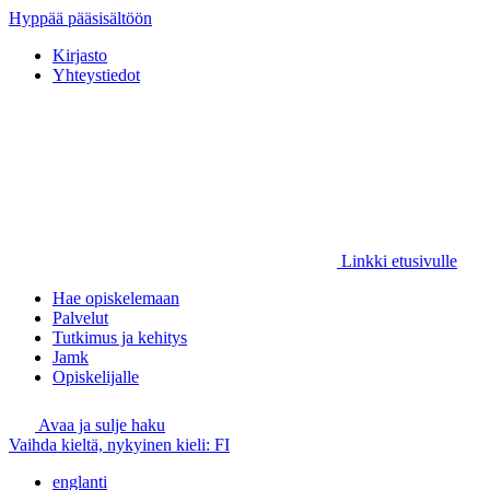
Hyppää pääsisältöön
Kirjasto
Yhteystiedot
Linkki etusivulle
Hae opiskelemaan
Palvelut
Tutkimus ja kehitys
Jamk
Opiskelijalle
Avaa ja sulje haku
Vaihda kieltä, nykyinen kieli:
FI
englanti