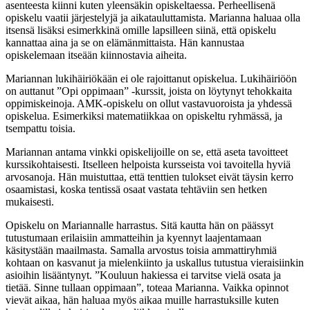
asenteesta kiinni kuten yleensäkin opiskeltaessa. Perheellisenä
opiskelu vaatii järjestelyjä ja aikatauluttamista. Marianna haluaa olla
itsensä lisäksi esimerkkinä omille lapsilleen siinä, että opiskelu
kannattaa aina ja se on elämänmittaista. Hän kannustaa
opiskelemaan itseään kiinnostavia aiheita.
Mariannan lukihäiriökään ei ole rajoittanut opiskelua. Lukihäiriöön
on auttanut ”Opi oppimaan” -kurssit, joista on löytynyt tehokkaita
oppimiskeinoja. AMK-opiskelu on ollut vastavuoroista ja yhdessä
opiskelua. Esimerkiksi matematiikkaa on opiskeltu ryhmässä, ja
tsempattu toisia.
Mariannan antama vinkki opiskelijoille on se, että aseta tavoitteet
kurssikohtaisesti. Itselleen helpoista kursseista voi tavoitella hyviä
arvosanoja. Hän muistuttaa, että tenttien tulokset eivät täysin kerro
osaamistasi, koska tentissä osaat vastata tehtäviin sen hetken
mukaisesti.
Opiskelu on Mariannalle harrastus. Sitä kautta hän on päässyt
tutustumaan erilaisiin ammatteihin ja kyennyt laajentamaan
käsitystään maailmasta. Samalla arvostus toisia ammattiryhmiä
kohtaan on kasvanut ja mielenkiinto ja uskallus tutustua vieraisiinkin
asioihin lisääntynyt. ”Kouluun hakiessa ei tarvitse vielä osata ja
tietää. Sinne tullaan oppimaan”, toteaa Marianna. Vaikka opinnot
vievät aikaa, hän haluaa myös aikaa muille harrastuksille kuten