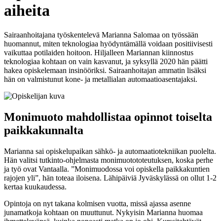
aiheita
Sairaanhoitajana työskentelevä Marianna Salomaa on työssään
huomannut, miten teknologiaa hyödyntämällä voidaan positiivisesti
vaikuttaa potilaiden hoitoon. Hiljalleen Mariannan kiinnostus
teknologiaa kohtaan on vain kasvanut, ja syksyllä 2020 hän päätti
hakea opiskelemaan insinööriksi. Sairaanhoitajan ammatin lisäksi
hän on valmistunut kone- ja metallialan automaatioasentajaksi.
Monimuoto mahdollistaa opinnot toiselta
paikkakunnalta
Marianna sai opiskelupaikan sähkö- ja automaatiotekniikan puolelta.
Hän valitsi tutkinto-ohjelmasta monimuotototeutuksen, koska perhe
ja työ ovat Vantaalla. ”Monimuodossa voi opiskella paikkakuntien
rajojen yli”, hän toteaa iloisena. Lähipäiviä Jyväskylässä on ollut 1-2
kertaa kuukaudessa.
Opintoja on nyt takana kolmisen vuotta, missä ajassa asenne
junamatkoja kohtaan on muuttunut. Nykyisin Marianna huomaa