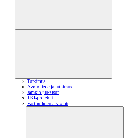
Tutkimus
Avoin tiede ja tutkimus
Jamkin julkaisut
TKI-projektit
Vastuullinen arviointi