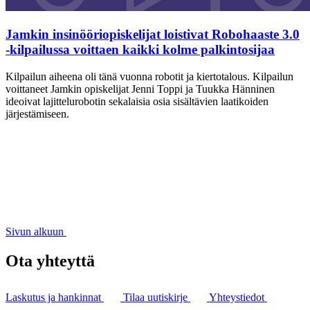
Jamkin insinööriopiskelijat loistivat Robohaaste 3.0
-kilpailussa voittaen kaikki kolme palkintosijaa
Kilpailun aiheena oli tänä vuonna robotit ja kiertotalous. Kilpailun
voittaneet Jamkin opiskelijat Jenni Toppi ja Tuukka Hänninen
ideoivat lajittelurobotin sekalaisia osia sisältävien laatikoiden
järjestämiseen.
Sivun alkuun
Ota yhteyttä
Laskutus ja hankinnat
Tilaa uutiskirje
Yhteystiedot