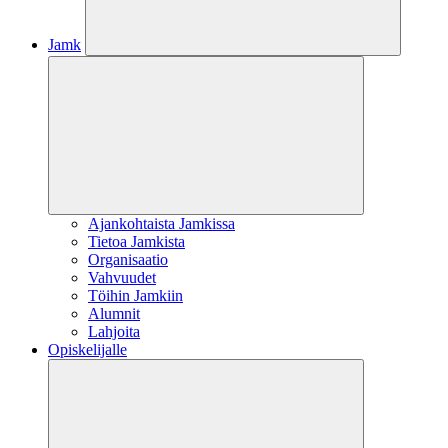
Jamk
Ajankohtaista Jamkissa
Tietoa Jamkista
Organisaatio
Vahvuudet
Töihin Jamkiin
Alumnit
Lahjoita
Opiskelijalle