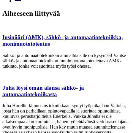
Aiheeseen liittyvää
Insinööri (AMK), sähkö- ja automaatiotekniikka,
monimuotototeutus
Sähkö- ja automaatiotekniikan ammattilaisille on kysyntää! Valitse
sähkö- ja automaatiotekniikan monimuotona toteutettava AMK-
tutkinto, jonka voit suorittaa myös työsi ohessa.
Juha löysi oman alansa sähkö- ja
automaatiotekniikasta
Juha Horellin kiinnostus tekniikkaan syntyi työpaikallaan Valiolla,
josta hän on parhaillaan opintovapaalla ja suorittaa opintoihinsa
kuuluvaa perusharjoittelua Enerkellä. Vaikka Juhalla ei ole
aikaisempaa alan koulutusta, hänen työtehtävänsä verkkoasentajana
ovat hyvin monipuolisia. Hän käy muun muassa suunnittelemassa
yhdessä asiakkaan kanssa valokuidun reitin runkoverkosta