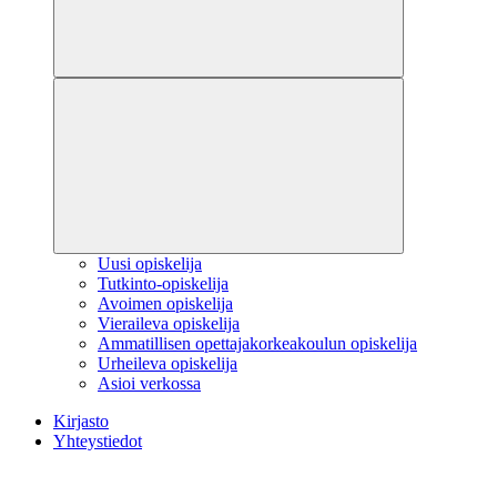
Uusi opiskelija
Tutkinto-opiskelija
Avoimen opiskelija
Vieraileva opiskelija
Ammatillisen opettajakorkeakoulun opiskelija
Urheileva opiskelija
Asioi verkossa
Kirjasto
Yhteystiedot