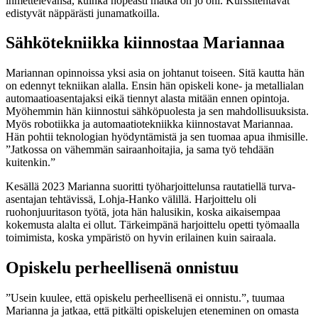
ihmettelevänsä, kuinka nopeasti matka on jo ohi. Kurssitehtävät
edistyvät näppärästi junamatkoilla.
Sähkötekniikka kiinnostaa Mariannaa
Mariannan opinnoissa yksi asia on johtanut toiseen. Sitä kautta hän
on edennyt tekniikan alalla. Ensin hän opiskeli kone- ja metallialan
automaatioasentajaksi eikä tiennyt alasta mitään ennen opintoja.
Myöhemmin hän kiinnostui sähköpuolesta ja sen mahdollisuuksista.
Myös robotiikka ja automaatiotekniikka kiinnostavat Mariannaa.
Hän pohtii teknologian hyödyntämistä ja sen tuomaa apua ihmisille.
”Jatkossa on vähemmän sairaanhoitajia, ja sama työ tehdään
kuitenkin.”
Kesällä 2023 Marianna suoritti työharjoittelunsa rautatiellä turva-
asentajan tehtävissä, Lohja-Hanko välillä. Harjoittelu oli
ruohonjuuritason työtä, jota hän halusikin, koska aikaisempaa
kokemusta alalta ei ollut. Tärkeimpänä harjoittelu opetti työmaalla
toimimista, koska ympäristö on hyvin erilainen kuin sairaala.
Opiskelu perheellisenä onnistuu
”Usein kuulee, että opiskelu perheellisenä ei onnistu.”, tuumaa
Marianna ja jatkaa, että pitkälti opiskelujen eteneminen on omasta