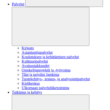
Palvelut
Kirjasto
Asiantuntijapalvelut
Koulutuksen ja kehittämisen palvelut
Kulttuuripalvelut
Avainasiakkuudet
Opiskelijaprojektit​ ja -työvoima
Tilat ja tarjoilut Jamkista
Tuotekehitys-, testaus- ja analysointipalvelut
Kielikeskus
Ulkomaan palveluliiketoiminta
Tutkimus ja kehitys