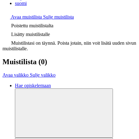
suomi
Avaa muistilista
Sulje muistilista
Poistettu muistilistalta
Lisätty muistilistalle
Muistilistasi on täynnä. Poista jotain, niin voit lisätä uuden sivun
muistilistalle.
Muistilista
(0)
Avaa valikko
Sulje valikko
Hae opiskelemaan