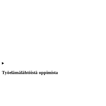
Työelämälähtöistä oppimista