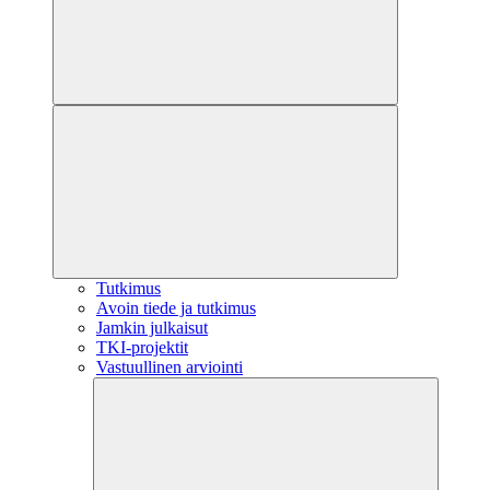
Tutkimus
Avoin tiede ja tutkimus
Jamkin julkaisut
TKI-projektit
Vastuullinen arviointi