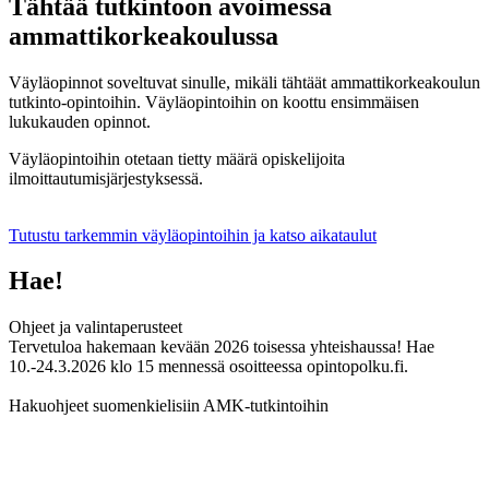
Tähtää tutkintoon avoimessa
ammattikorkeakoulussa
Väyläopinnot soveltuvat sinulle, mikäli tähtäät ammattikorkeakoulun
tutkinto-opintoihin. Väyläopintoihin on koottu ensimmäisen
lukukauden opinnot.
Väyläopintoihin otetaan tietty määrä opiskelijoita
ilmoittautumisjärjestyksessä.
Tutustu tarkemmin väyläopintoihin ja katso aikataulut
Hae!
Ohjeet ja valintaperusteet
Tervetuloa hakemaan kevään 2026 toisessa yhteishaussa! Hae
10.-24.3.2026 klo 15 mennessä osoitteessa opintopolku.fi.
Hakuohjeet suomenkielisiin AMK-tutkintoihin