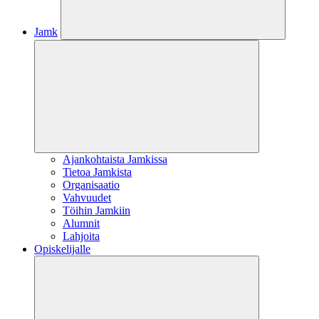
Jamk
Ajankohtaista Jamkissa
Tietoa Jamkista
Organisaatio
Vahvuudet
Töihin Jamkiin
Alumnit
Lahjoita
Opiskelijalle