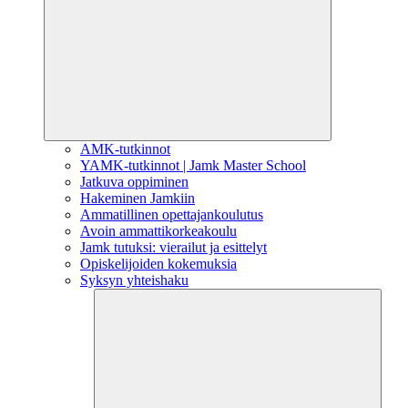
AMK-tutkinnot
YAMK-tutkinnot | Jamk Master School
Jatkuva oppiminen
Hakeminen Jamkiin
Ammatillinen opettajankoulutus
Avoin ammattikorkeakoulu
Jamk tutuksi: vierailut ja esittelyt
Opiskelijoiden kokemuksia
Syksyn yhteishaku