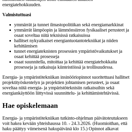
energiatehokkuuden.
Valmistuttuasi
ymmärrät ja tunnet ilmastopolitiikan sekä energiamarkkinat
ymmärrät lämpöopin ja lämmönsiirron fysikaaliset perusteet ja
osaat soveltaa niitä teknisissä ratkaisuissa
hallitset nykyaikaiset energiantuotantotekniikat ja niiden
kehittämisen
tunnet energiateknisten prosessien ympäristövaikutukset ja
osaat kehittää prosesseja
osaat suunnitella, mitoittaa ja kehittää energiatehokkaita
prosesseja ja ratkaisuja kiinteistöissä ja teollisuudessa.
Energia- ja ympäristötekniikan insinööriopinnot suoritettuasi
hallitset
projektityöskentelyn ja projektien johtamisen peruste
et,
ja osaat
soveltaa niitä energia- ja ympäristöteknisiin ratkaisuihin sekä
energiankäyttöön liittyvissä suunnittelu- ja kehittämistehtävissä.
Hae opiskelemaan
Energia- ja ympäristötekniikan tutkinto-ohjelman päivätoteutukseen
voit hakea kevään yhteishaussa 10. - 24.3.2026. (Huomioithan, että
haku päättyy viimeisenä hakupäivänä klo 15.) Opinnot alkavat