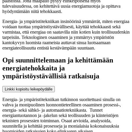
päästöistä. Jotta maapallo pysyy elinkelpoisena myös
tulevaisuudessa, on kehitettävä uusia energiamuotoja ja opittava
hyödyntämään niitä tehokkaasti.
Energia- ja ympäristötekniikan insinöörinä ymmärrät, miten energiaa
voidaan tuottaa ympäristöystävällisesti, käyttää tehokkaasti sekä
varmistaa, että energiaa on saatavilla niin kotien kuin teollisuudenkin
tarpeisiin. Teknologinen osaaminen ja ymmärrys ympäristön
kantokyvyn luomista raameista auttavat sinua luotsaamaan
energiateollisuutta entistä kestävämpään suuntaan.
Opi suunnittelemaan ja kehittämään
energiatehokkaita ja
ympäristöystävällisiä ratkaisuja
Linkki kopioitu leikepöydälle
Energia- ja ympäristötekniikan tutkinnon suoritettuasi sinulla on
vahva ja monipuolinen luonnontieteellinen osaaminen prosessi-,
energia- sekä sähkö- ja automaatiotekniikasta. Tunnet
energiantuotannon ja -jakelun sekä teollisuuden ja kiinteistöjen
teknisten prosessien toiminnan. Osaat arvioida, analysoida,
suunnitella ja kehittää prosesseja ja monialaisia kokonaisuuksia
huomioiden ratkaisujen koko elinkaaren aikaisen