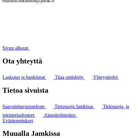
etunimi.sukunimi@jamk.fi
Sivun alkuun
Ota yhteyttä
Laskutus ja hankinnat
Tilaa uutiskirje
Yhteystiedot
Tietoa sivuista
Saavutettavuusseloste
Tietosuoja Jamkissa
Tietosuoja- ja
rekisteriselosteet
Alasottoilmoitus
Evästeasetukset
Muualla Jamkissa