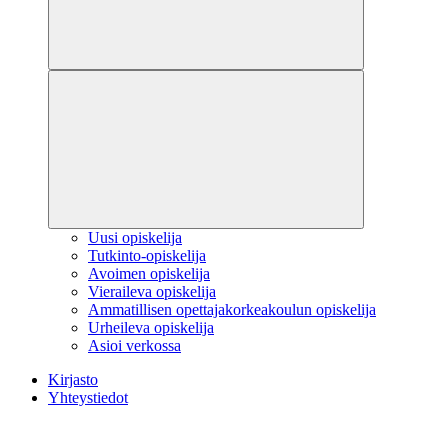
Uusi opiskelija
Tutkinto-opiskelija
Avoimen opiskelija
Vieraileva opiskelija
Ammatillisen opettajakorkeakoulun opiskelija
Urheileva opiskelija
Asioi verkossa
Kirjasto
Yhteystiedot