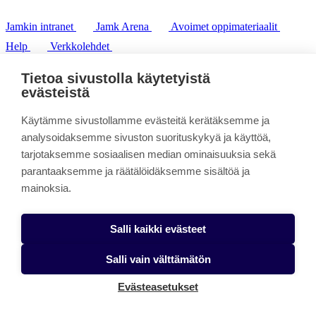
Jamkin intranet
Jamk Arena
Avoimet oppimateriaalit
Help
Verkkolehdet
Pl 207 | 40101 Jyväskylä
puh. +358 20 743 8100
Tietoa sivustolla käytetyistä
fax. +358 14 449 9694
evästeistä
Käytämme sivustollamme evästeitä kerätäksemme ja
analysoidaksemme sivuston suorituskykyä ja käyttöä,
tarjotaksemme sosiaalisen median ominaisuuksia sekä
parantaaksemme ja räätälöidäksemme sisältöä ja
mainoksia.
Salli kaikki evästeet
Salli vain välttämätön
Evästeasetukset