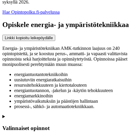
syksyllä 2026.
Hae Opintopolku.fi-palvelussa
Opiskele energia- ja ympäristötekniikkaa
Linkki kopioitu leikepöydälle
Energia- ja ympäristötekniikan AMK-tutkinnon laajuus on 240
opintopistettä, ja se koostuu perus-, ammatti- ja vapaasti valittavista
opinnoista sekä harjoittelusta ja opinnäytetyöstä. Opinnoissa pääset
monipuolisesti perehtymään muun muassa:
energiantuotantotekniikoihin
uusiutuviin energiaratkaisuihin
resurssitehokkuuteen ja kiertotalouteen
energiantuotannon, -jakelun ja -käytön tehokkuuteen
energiamarkkinoihin
ympäristövaikutuksiin ja päästöjen hallintaan
prosessi-, sähkö- ja automaatiotekniikkaan.
Valinnaiset opinnot