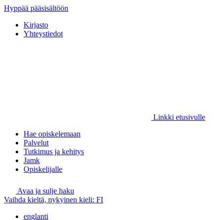
Hyppää pääsisältöön
Kirjasto
Yhteystiedot
Linkki etusivulle
Hae opiskelemaan
Palvelut
Tutkimus ja kehitys
Jamk
Opiskelijalle
Avaa ja sulje haku
Vaihda kieltä, nykyinen kieli:
FI
englanti