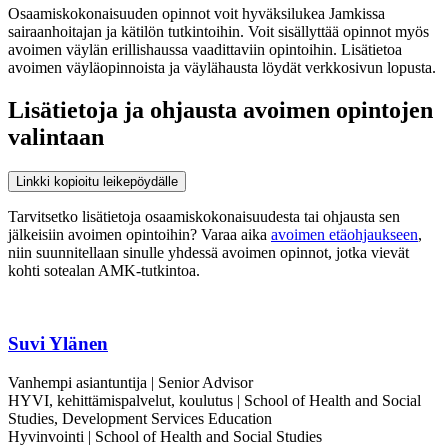
Osaamiskokonaisuuden opinnot voit hyväksilukea Jamkissa
sairaanhoitajan ja kätilön tutkintoihin. Voit sisällyttää opinnot myös
avoimen väylän erillishaussa vaadittaviin opintoihin. Lisätietoa
avoimen väyläopinnoista ja väylähausta löydät verkkosivun lopusta.
Lisätietoja ja ohjausta avoimen opintojen
valintaan
Linkki kopioitu leikepöydälle
Tarvitsetko lisätietoja osaamiskokonaisuudesta tai ohjausta sen
jälkeisiin avoimen opintoihin? Varaa aika
avoimen etäohjaukseen
,
niin suunnitellaan sinulle yhdessä avoimen opinnot, jotka vievät
kohti sotealan AMK-tutkintoa.
Suvi Ylänen
Vanhempi asiantuntija | Senior Advisor
HYVI, kehittämispalvelut, koulutus | School of Health and Social
Studies, Development Services Education
Hyvinvointi | School of Health and Social Studies