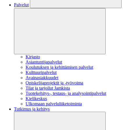
Palvelut
Kirjasto
Asiantuntijapalvelut
Koulutuksen ja kehittämisen palvelut
Kulttuuripalvelut
Avainasiakkuudet
Opiskelijaprojektit​ ja -työvoima
Tilat ja tarjoilut Jamkista
Tuotekehitys-, testaus- ja analysointipalvelut
Kielikeskus
Ulkomaan palveluliiketoiminta
Tutkimus ja kehitys