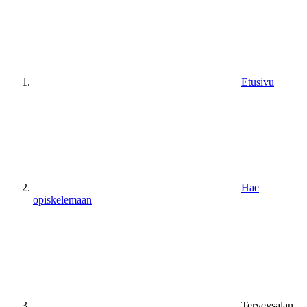
Etusivu
Hae
opiskelemaan
Terveysalan