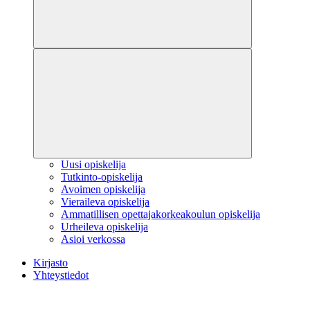
Uusi opiskelija
Tutkinto-opiskelija
Avoimen opiskelija
Vieraileva opiskelija
Ammatillisen opettajakorkeakoulun opiskelija
Urheileva opiskelija
Asioi verkossa
Kirjasto
Yhteystiedot