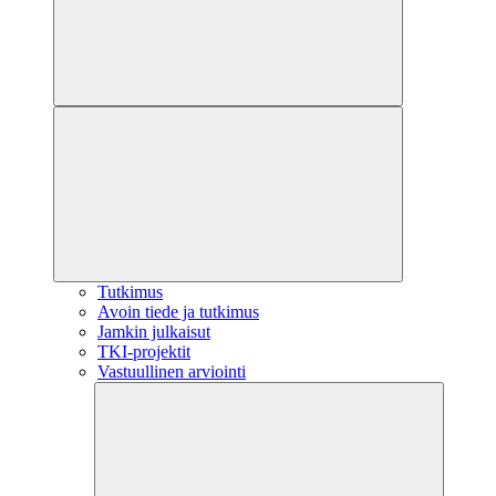
Tutkimus
Avoin tiede ja tutkimus
Jamkin julkaisut
TKI-projektit
Vastuullinen arviointi