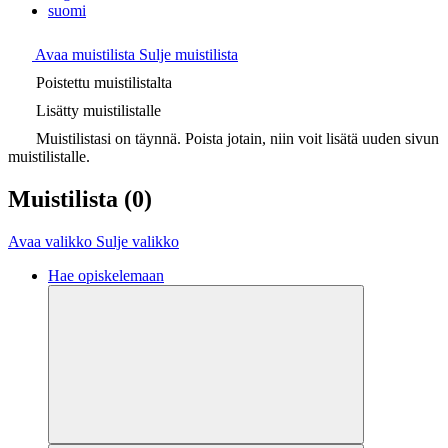
suomi
Avaa muistilista
Sulje muistilista
Poistettu muistilistalta
Lisätty muistilistalle
Muistilistasi on täynnä. Poista jotain, niin voit lisätä uuden sivun
muistilistalle.
Muistilista
(0)
Avaa valikko
Sulje valikko
Hae opiskelemaan