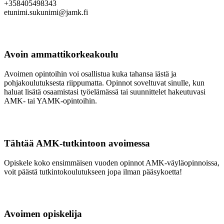
+358405498343
etunimi.sukunimi@jamk.fi
Avoin ammattikorkeakoulu
Avoimen opintoihin voi osallistua kuka tahansa iästä ja
pohjakoulutuksesta riippumatta. Opinnot soveltuvat sinulle, kun
haluat lisätä osaamistasi työelämässä tai suunnittelet hakeutuvasi
AMK- tai YAMK-opintoihin.
Tähtää AMK-tutkintoon avoimessa
Opiskele koko ensimmäisen vuoden opinnot AMK-väyläopinnoissa,
voit päästä tutkintokoulutukseen jopa ilman pääsykoetta!
Avoimen opiskelija