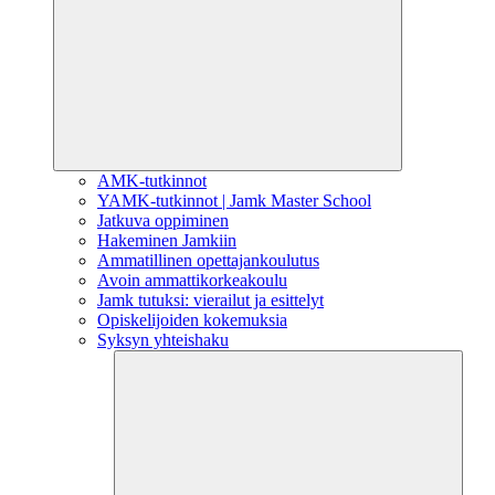
AMK-tutkinnot
YAMK-tutkinnot | Jamk Master School
Jatkuva oppiminen
Hakeminen Jamkiin
Ammatillinen opettajankoulutus
Avoin ammattikorkeakoulu
Jamk tutuksi: vierailut ja esittelyt
Opiskelijoiden kokemuksia
Syksyn yhteishaku