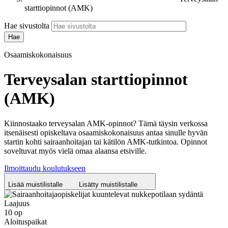
starttiopinnot (AMK)
Hae sivustolta
Osaamiskokonaisuus
Terveysalan starttiopinnot
(AMK)
Kiinnostaako terveysalan AMK-opinnot? Tämä täysin verkossa
itsenäisesti opiskeltava osaamiskokonaisuus antaa sinulle hyvän
startin kohti sairaanhoitajan tai kätilön AMK-tutkintoa. Opinnot
soveltuvat myös vielä omaa alaansa etsiville.
Ilmoittaudu koulutukseen
Lisää muistilistalle
Lisätty muistilistalle
Laajuus
10 op
Aloituspaikat