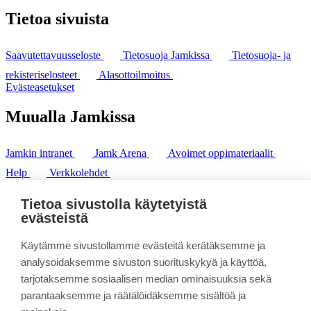
Tietoa sivuista
Saavutettavuusseloste
Tietosuoja Jamkissa
Tietosuoja- ja
rekisteriselosteet
Alasottoilmoitus
Evästeasetukset
Muualla Jamkissa
Jamkin intranet
Jamk Arena
Avoimet oppimateriaalit
Help
Verkkolehdet
Pl 207 | 40101 Jyväskylä
puh. +358 20 743 8100
Tietoa sivustolla käytetyistä
fax. +358 14 449 9694
evästeistä
Käytämme sivustollamme evästeitä kerätäksemme ja
analysoidaksemme sivuston suorituskykyä ja käyttöä,
tarjotaksemme sosiaalisen median ominaisuuksia sekä
parantaaksemme ja räätälöidäksemme sisältöä ja