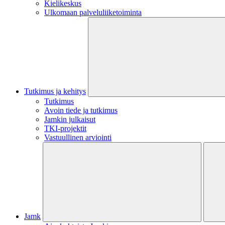
Kielikeskus
Ulkomaan palveluliiketoiminta
Tutkimus ja kehitys
Tutkimus
Avoin tiede ja tutkimus
Jamkin julkaisut
TKI-projektit
Vastuullinen arviointi
Jamk