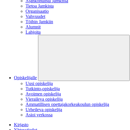
Ajankohtaista Jamkissa
Tietoa Jamkista
Organisaatio
Vahvuudet
Töihin Jamkiin
Alumnit
Lahjoita
Opiskelijalle
Uusi opiskelija
Tutkinto-opiskelija
Avoimen opiskelija
Vieraileva opiskelija
Ammatillisen opettajakorkeakoulun opiskelija
Urheileva opiskelija
Asioi verkossa
Kirjasto
Yhteystiedot