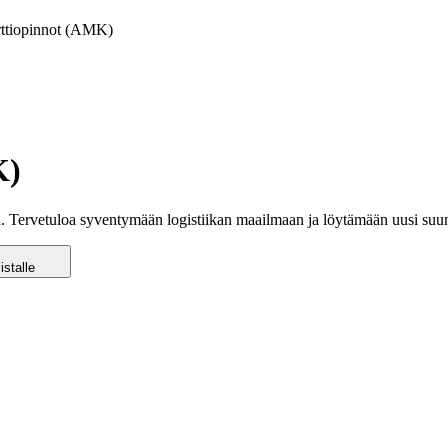
arttiopinnot (AMK)
K)
hin. Tervetuloa syventymään logistiikan maailmaan ja löytämään uusi suun
istalle