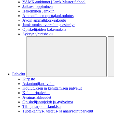
YAMK-tutkinnot | Jamk Master School
Jatkuva oppiminen
Hakeminen Jamkiin
Ammatillinen opettajankoulutus
Avoin ammattikorkeakoulu
Jamk tutuksi: vierailut ja esittelyt
Opiskelijoiden kokemuksia
Syksyn yhteishaku
Palvelut
Kirjasto
Asiantuntijapalvelut
Koulutuksen ja kehittämisen palvelut
Kulttuuripalvelut
Avainasiakkuudet
Opiskelijaprojektit​ ja -työvoima
Tilat ja tarjoilut Jamkista
Tuotekehitys-, testaus- ja analysointipalvelut