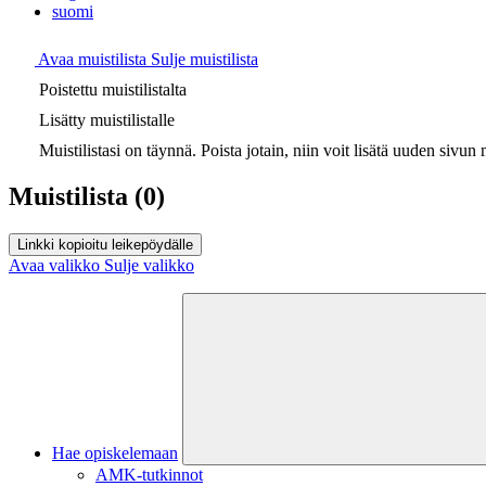
suomi
Avaa muistilista
Sulje muistilista
Poistettu muistilistalta
Lisätty muistilistalle
Muistilistasi on täynnä. Poista jotain, niin voit lisätä uuden sivun m
Muistilista
(0)
Linkki kopioitu leikepöydälle
Avaa valikko
Sulje valikko
Hae opiskelemaan
AMK-tutkinnot