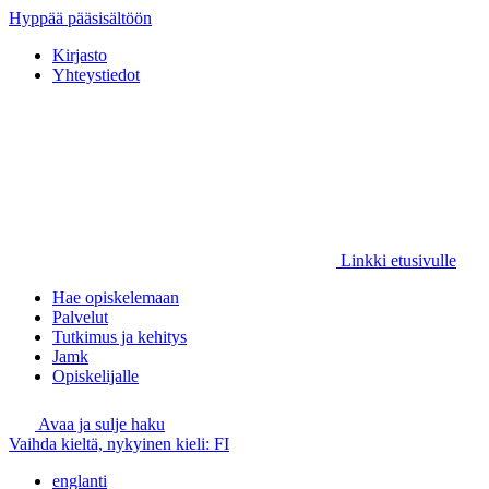
Hyppää pääsisältöön
Kirjasto
Yhteystiedot
Linkki etusivulle
Hae opiskelemaan
Palvelut
Tutkimus ja kehitys
Jamk
Opiskelijalle
Avaa ja sulje haku
Vaihda kieltä, nykyinen kieli:
FI
englanti