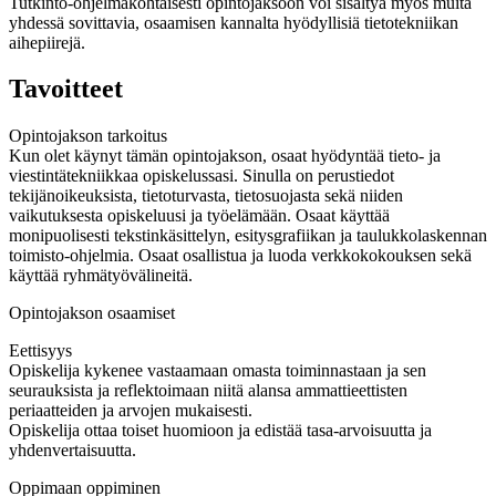
Tutkinto-ohjelmakohtaisesti opintojaksoon voi sisältyä myös muita
yhdessä sovittavia, osaamisen kannalta hyödyllisiä tietotekniikan
aihepiirejä.
Tavoitteet
Opintojakson tarkoitus
Kun olet käynyt tämän opintojakson, osaat hyödyntää tieto- ja
viestintätekniikkaa opiskelussasi. Sinulla on perustiedot
tekijänoikeuksista, tietoturvasta, tietosuojasta sekä niiden
vaikutuksesta opiskeluusi ja työelämään. Osaat käyttää
monipuolisesti tekstinkäsittelyn, esitysgrafiikan ja taulukkolaskennan
toimisto-ohjelmia. Osaat osallistua ja luoda verkkokokouksen sekä
käyttää ryhmätyövälineitä.
Opintojakson osaamiset
Eettisyys
Opiskelija kykenee vastaamaan omasta toiminnastaan ja sen
seurauksista ja reflektoimaan niitä alansa ammattieettisten
periaatteiden ja arvojen mukaisesti.
Opiskelija ottaa toiset huomioon ja edistää tasa‐arvoisuutta ja
yhdenvertaisuutta.
Oppimaan oppiminen