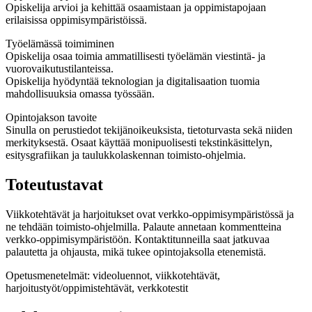
Opiskelija arvioi ja kehittää osaamistaan ja oppimistapojaan
erilaisissa oppimisympäristöissä.
Työelämässä toimiminen
Opiskelija osaa toimia ammatillisesti työelämän viestintä- ja
vuorovaikutustilanteissa.
Opiskelija hyödyntää teknologian ja digitalisaation tuomia
mahdollisuuksia omassa työssään.
Opintojakson tavoite
Sinulla on perustiedot tekijänoikeuksista, tietoturvasta sekä niiden
merkityksestä. Osaat käyttää monipuolisesti tekstinkäsittelyn,
esitysgrafiikan ja taulukkolaskennan toimisto-ohjelmia.
Toteutustavat
Viikkotehtävät ja harjoitukset ovat verkko-oppimisympäristössä ja
ne tehdään toimisto-ohjelmilla. Palaute annetaan kommentteina
verkko-oppimisympäristöön. Kontaktitunneilla saat jatkuvaa
palautetta ja ohjausta, mikä tukee opintojaksolla etenemistä.
Opetusmenetelmät: videoluennot, viikkotehtävät,
harjoitustyöt/oppimistehtävät, verkkotestit