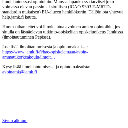
ilmoittautuessasi opintoihin. Muussa tapauksessa tarvitset joko
voimassa olevan passin tai sirullisen (ICAO 9303 E-MRTD-
standardin mukaisen) EU-alueen henkilökortin. Tällöin ota yhteyttä
help.jamk.fi kautta.
Huomaathan, ettet voi ilmoittautua avoimen amk:n opintoihin, jos
sinulla on läsnäolevan tutkinto-opiskelijan opiskeluoikeus Jamkissa
(ilmoittautuminen Pepissä).
Lue lisää ilmoittautumisesta ja opintomaksuista:
https://www.jamk.fi/fi/hae-opiskelemaan/avoin-
ammattikorkeakoulu/ilmoit…
Kysy lisää ilmoittautumisesta ja opintomaksuista:
avoinamk@jamk.fi
Sivun alkuun