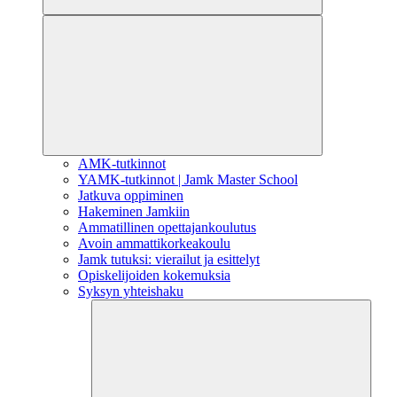
AMK-tutkinnot
YAMK-tutkinnot | Jamk Master School
Jatkuva oppiminen
Hakeminen Jamkiin
Ammatillinen opettajankoulutus
Avoin ammattikorkeakoulu
Jamk tutuksi: vierailut ja esittelyt
Opiskelijoiden kokemuksia
Syksyn yhteishaku