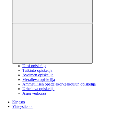
Uusi opiskelija
Tutkinto-opiskelija
Avoimen opiskelija
Vieraileva opiskelija
Ammatillisen opettajakorkeakoulun opiskelija
Urheileva opiskelija
Asioi verkossa
Kirjasto
Yhteystiedot