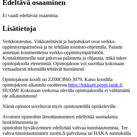
Edeltävä osaaminen
Ei vaadi edeltävää osaamista.
Lisätietoja
Verkkototeutus. Viikkotehtävät ja harjoitukset ovat verkko-
oppimisympäristössä ja ne tehdään toimisto-ohjelmilla. Palaute
annetaan kommentteina verkko-oppimisympäristöön.
Kontaktitunneilla saat jatkuvaa palautetta ja ohjausta, mikä tukee
opintojaksolla etenemistä. Opintojakson voi suorittaa kokonaan
virtuaalisesti tekemällä tehtävät itsenäisesti.
Opintojakson koodi on ZZ00CB60-3079. Katso koodilla
opintojakson aikataulu osoitteesta
https://lukkarit.peppi.jamk.fi
.
HUOM! Kokonaan verkossa olevilla opintojaksoilla ei välttämättä
ole aikataulutusta!
Nämä opinnot soveltuvat myös opintosetelillä opiskeleville.
Avoimen opintoihin ilmoittautuminen edellyttää suomalaista
henkilötunnusta ja
opintoihin hyväksyminen edellyttää vahvaa tunnistautumista. Tee
vahva tunnistautuminen suomi.fi-palvelussa tai HAKA-tunnuksilla