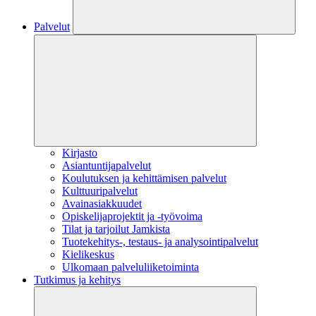
Palvelut
Kirjasto
Asiantuntijapalvelut
Koulutuksen ja kehittämisen palvelut
Kulttuuripalvelut
Avainasiakkuudet
Opiskelijaprojektit​ ja -työvoima
Tilat ja tarjoilut Jamkista
Tuotekehitys-, testaus- ja analysointipalvelut
Kielikeskus
Ulkomaan palveluliiketoiminta
Tutkimus ja kehitys