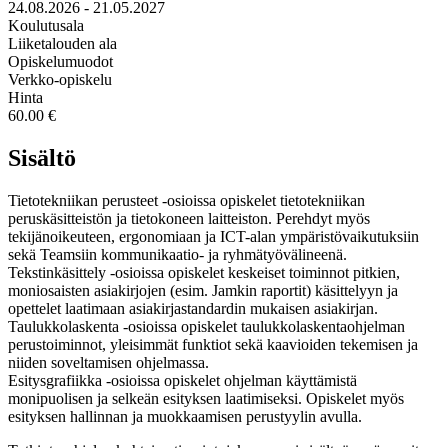
24.08.2026 - 21.05.2027
Koulutusala
Liiketalouden ala
Opiskelumuodot
Verkko-opiskelu
Hinta
60.00 €
Sisältö
Tietotekniikan perusteet -osioissa opiskelet tietotekniikan
peruskäsitteistön ja tietokoneen laitteiston. Perehdyt myös
tekijänoikeuteen, ergonomiaan ja ICT-alan ympäristövaikutuksiin
sekä Teamsiin kommunikaatio- ja ryhmätyövälineenä.
Tekstinkäsittely -osioissa opiskelet keskeiset toiminnot pitkien,
moniosaisten asiakirjojen (esim. Jamkin raportit) käsittelyyn ja
opettelet laatimaan asiakirjastandardin mukaisen asiakirjan.
Taulukkolaskenta -osioissa opiskelet taulukkolaskentaohjelman
perustoiminnot, yleisimmät funktiot sekä kaavioiden tekemisen ja
niiden soveltamisen ohjelmassa.
Esitysgrafiikka -osioissa opiskelet ohjelman käyttämistä
monipuolisen ja selkeän esityksen laatimiseksi. Opiskelet myös
esityksen hallinnan ja muokkaamisen perustyylin avulla.