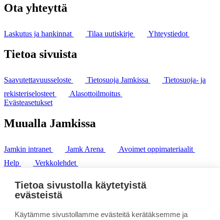
Ota yhteyttä
Laskutus ja hankinnat
Tilaa uutiskirje
Yhteystiedot
Tietoa sivuista
Saavutettavuusseloste
Tietosuoja Jamkissa
Tietosuoja- ja
rekisteriselosteet
Alasottoilmoitus
Evästeasetukset
Muualla Jamkissa
Jamkin intranet
Jamk Arena
Avoimet oppimateriaalit
Help
Verkkolehdet
Pl 207 | 40101 Jyväskylä
puh. +358 20 743 8100
Tietoa sivustolla käytetyistä
fax. +358 14 449 9694
evästeistä
Käytämme sivustollamme evästeitä kerätäksemme ja