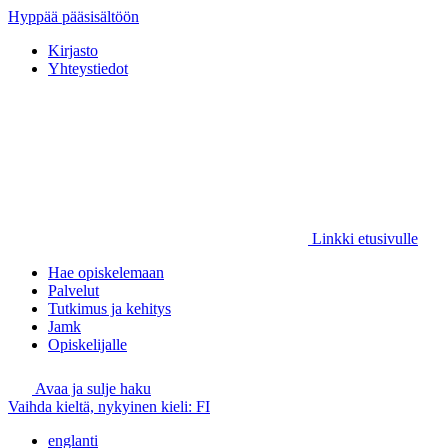
Hyppää pääsisältöön
Kirjasto
Yhteystiedot
Linkki etusivulle
Hae opiskelemaan
Palvelut
Tutkimus ja kehitys
Jamk
Opiskelijalle
Avaa ja sulje haku
Vaihda kieltä, nykyinen kieli:
FI
englanti