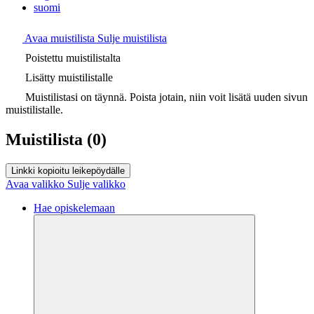
suomi
Avaa muistilista
Sulje muistilista
Poistettu muistilistalta
Lisätty muistilistalle
Muistilistasi on täynnä. Poista jotain, niin voit lisätä uuden sivun
muistilistalle.
Muistilista
(0)
Linkki kopioitu leikepöydälle
Avaa valikko
Sulje valikko
Hae opiskelemaan