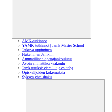
AMK-tutkinnot
YAMK-tutkinnot | Jamk Master School
Jatkuva oppiminen
Hakeminen Jamkiin
Ammatillinen opettajankoulutus
Avoin ammattikorkeakoulu
Jamk tutuksi: vierailut ja esittelyt
Opiskelijoiden kokemuksia
Syksyn yhteishaku