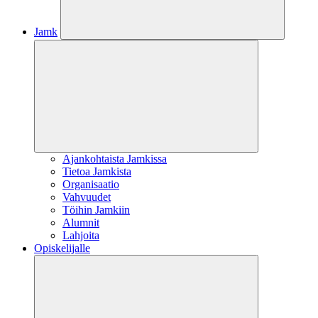
Jamk
Ajankohtaista Jamkissa
Tietoa Jamkista
Organisaatio
Vahvuudet
Töihin Jamkiin
Alumnit
Lahjoita
Opiskelijalle