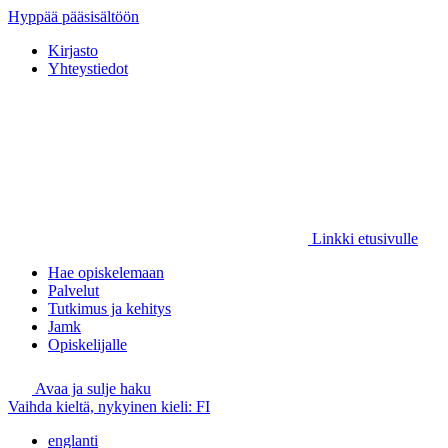
Hyppää pääsisältöön
Kirjasto
Yhteystiedot
Linkki etusivulle
Hae opiskelemaan
Palvelut
Tutkimus ja kehitys
Jamk
Opiskelijalle
Avaa ja sulje haku
Vaihda kieltä, nykyinen kieli:
FI
englanti