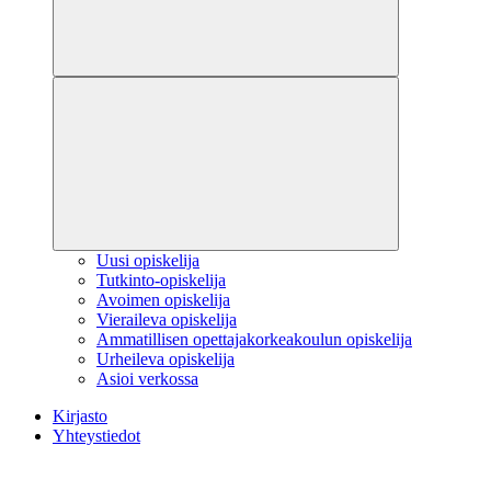
Uusi opiskelija
Tutkinto-opiskelija
Avoimen opiskelija
Vieraileva opiskelija
Ammatillisen opettajakorkeakoulun opiskelija
Urheileva opiskelija
Asioi verkossa
Kirjasto
Yhteystiedot