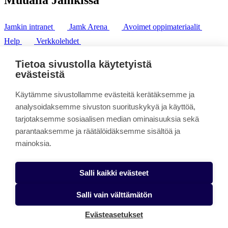
Jamkin intranet
Jamk Arena
Avoimet oppimateriaalit
Help
Verkkolehdet
Pl 207 | 40101 Jyväskylä
puh. +358 20 743 8100
Tietoa sivustolla käytetyistä
fax. +358 14 449 9694
evästeistä
Käytämme sivustollamme evästeitä kerätäksemme ja
analysoidaksemme sivuston suorituskykyä ja käyttöä,
tarjotaksemme sosiaalisen median ominaisuuksia sekä
parantaaksemme ja räätälöidäksemme sisältöä ja
mainoksia.
Salli kaikki evästeet
Salli vain välttämätön
Evästeasetukset