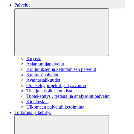
Palvelut
Kirjasto
Asiantuntijapalvelut
Koulutuksen ja kehittämisen palvelut
Kulttuuripalvelut
Avainasiakkuudet
Opiskelijaprojektit​ ja -työvoima
Tilat ja tarjoilut Jamkista
Tuotekehitys-, testaus- ja analysointipalvelut
Kielikeskus
Ulkomaan palveluliiketoiminta
Tutkimus ja kehitys