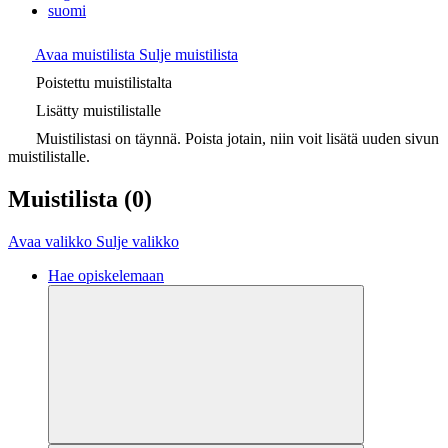
suomi
Avaa muistilista
Sulje muistilista
Poistettu muistilistalta
Lisätty muistilistalle
Muistilistasi on täynnä. Poista jotain, niin voit lisätä uuden sivun
muistilistalle.
Muistilista
(0)
Avaa valikko
Sulje valikko
Hae opiskelemaan