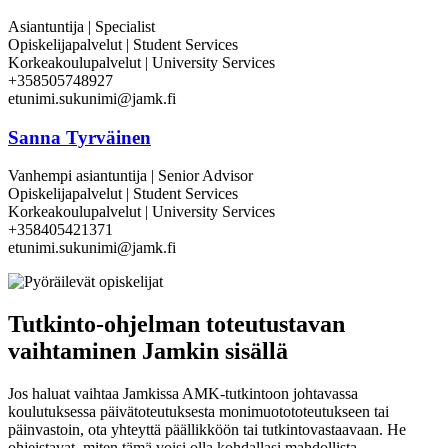
Asiantuntija | Specialist
Opiskelijapalvelut | Student Services
Korkeakoulupalvelut | University Services
+358505748927
etunimi.sukunimi@jamk.fi
Sanna Tyrväinen
Vanhempi asiantuntija | Senior Advisor
Opiskelijapalvelut | Student Services
Korkeakoulupalvelut | University Services
+358405421371
etunimi.sukunimi@jamk.fi
Tutkinto-ohjelman toteutustavan
vaihtaminen Jamkin sisällä
Jos haluat vaihtaa Jamkissa AMK-tutkintoon johtavassa
koulutuksessa päivätoteutuksesta monimuotototeutukseen tai
päinvastoin, ota yhteyttä päällikköön tai tutkintovastaavaan. He
ohjeistavat, miten tämä voisi olla kohdallasi mahdollista.