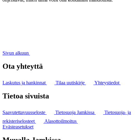
Sivun alkuun
Ota yhteyttä
Laskutus ja hankinnat
Tilaa uutiskirje
Yhteystiedot
Tietoa sivuista
Saavutettavuusseloste
Tietosuoja Jamkissa
Tietosuoja- ja
rekisteriselosteet
Alasottoilmoitus
Evästeasetukset
Muualla Jamkissa