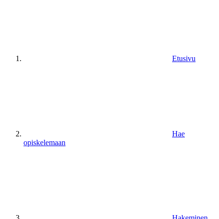
Etusivu
Hae
opiskelemaan
Hakeminen