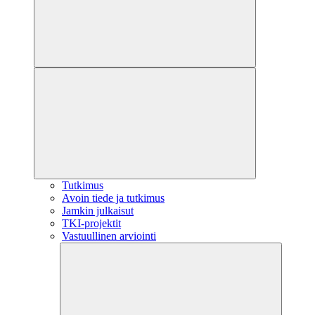
Tutkimus
Avoin tiede ja tutkimus
Jamkin julkaisut
TKI-projektit
Vastuullinen arviointi