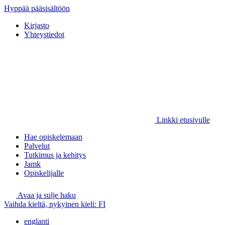
Hyppää pääsisältöön
Kirjasto
Yhteystiedot
Linkki etusivulle
Hae opiskelemaan
Palvelut
Tutkimus ja kehitys
Jamk
Opiskelijalle
Avaa ja sulje haku
Vaihda kieltä, nykyinen kieli:
FI
englanti