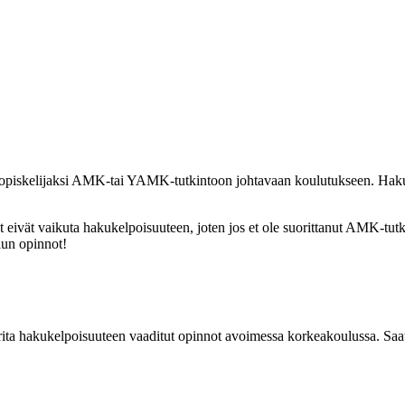
o-opiskelijaksi AMK-tai YAMK-tutkintoon johtavaan koulutukseen. Haku
ivät vaikuta hakukelpoisuuteen, joten jos et ole suorittanut AMK-tutk
lun opinnot!
 Suorita hakukelpoisuuteen vaaditut opinnot avoimessa korkeakoulussa. S