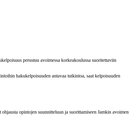
kelpoisuus perustuu avoimessa korkeakoulussa suoritettaviin
intoihin hakukelpoisuuden antavaa tutkintoa, saat kelpoisuuden
aat ohjausta opintojen suunnitteluun ja suorittamiseen Jamkin avoimen