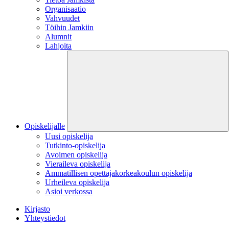
Organisaatio
Vahvuudet
Töihin Jamkiin
Alumnit
Lahjoita
Opiskelijalle
Uusi opiskelija
Tutkinto-opiskelija
Avoimen opiskelija
Vieraileva opiskelija
Ammatillisen opettajakorkeakoulun opiskelija
Urheileva opiskelija
Asioi verkossa
Kirjasto
Yhteystiedot