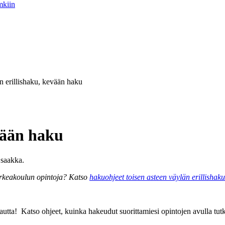
mkiin
 erillishaku, kevään haku
vään haku
saakka.
orkeakoulun opintoja? Katso
hakuohjeet toisen asteen väylän erillishak
autta! Katso ohjeet, kuinka hakeudut suorittamiesi opintojen avulla t