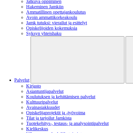
Jatkuva oppiminen
Hakeminen Jamkiin
Ammatillinen opettajankoulutus
Avoin ammattikorkeakoulu
Jamk tutuksi: vierailut ja esittelyt
Opiskelijoiden kokemuksia
Syksyn yhteishaku
Palvelut
Kirjasto
Asiantuntijapalvelut
Koulutuksen ja kehittämisen palvelut
Kulttuuripalvelut
Avainasiakkuudet
Opiskelijaprojektit​ ja -työvoima
Tilat ja tarjoilut Jamkista
Tuotekehitys-, testaus- ja analysointipalvelut
Kielikeskus