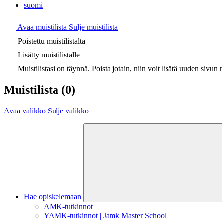
suomi
Avaa muistilista
Sulje muistilista
Poistettu muistilistalta
Lisätty muistilistalle
Muistilistasi on täynnä. Poista jotain, niin voit lisätä uuden sivun m
Muistilista
(0)
Avaa valikko
Sulje valikko
Hae opiskelemaan
AMK-tutkinnot
YAMK-tutkinnot | Jamk Master School