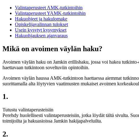
Valintaperusteet AMK-tutkintoihin
Valintaperusteet YAMK-tutkintoihin
Hakuohjeet ja hakulomake
Opiskelijavalinnan tulokset
Usein kysytyt kysymykset
Hakuohjauksen ajanvaraus
Mikä on avoimen väylän haku?
Avoimen väylän haku on Jamkin erillishaku, jossa voi hakea tutkint
haettavaan tutkintoon soveltuviin opintoihin.
Avoimen väylän haussa AMK-tutkintoon haettaessa aiemmat tutkinnot e
suorittamalla alta löytyvien vaatimusten mukaiset avoimen korkeakou
1.
Tutustu valintaperusteisiin
Perehdy huolellisesti valintaperusteisiin, jotka löydät tältä sivulta.
toimijoilta ja hakuasioissa Jamkin hakijapalveluilta.
2.