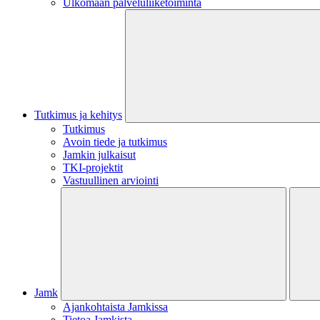
Ulkomaan palveluliiketoiminta
Tutkimus ja kehitys
Tutkimus
Avoin tiede ja tutkimus
Jamkin julkaisut
TKI-projektit
Vastuullinen arviointi
Jamk
Ajankohtaista Jamkissa
Tietoa Jamkista