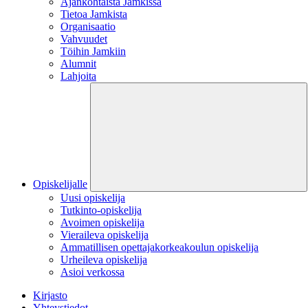
Ajankohtaista Jamkissa
Tietoa Jamkista
Organisaatio
Vahvuudet
Töihin Jamkiin
Alumnit
Lahjoita
Opiskelijalle
Uusi opiskelija
Tutkinto-opiskelija
Avoimen opiskelija
Vieraileva opiskelija
Ammatillisen opettajakorkeakoulun opiskelija
Urheileva opiskelija
Asioi verkossa
Kirjasto
Yhteystiedot