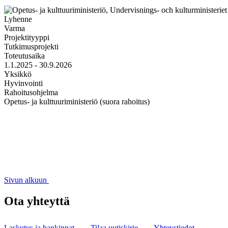
Lyhenne
Varma
Projektityyppi
Tutkimusprojekti
Toteutusaika
1.1.2025 - 30.9.2026
Yksikkö
Hyvinvointi
Rahoitusohjelma
Opetus- ja kulttuuriministeriö (suora rahoitus)
Sivun alkuun
Ota yhteyttä
Laskutus ja hankinnat
Tilaa uutiskirje
Yhteystiedot