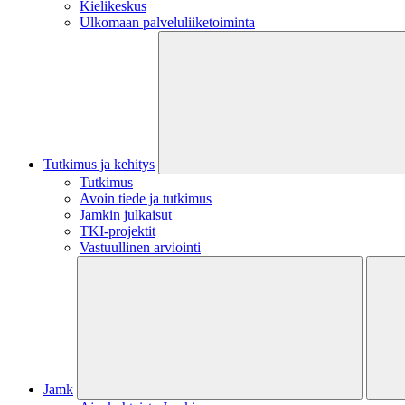
Kielikeskus
Ulkomaan palveluliiketoiminta
Tutkimus ja kehitys
Tutkimus
Avoin tiede ja tutkimus
Jamkin julkaisut
TKI-projektit
Vastuullinen arviointi
Jamk