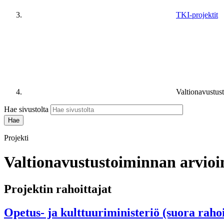
TKI-projektit
Valtionavustust
Hae sivustolta
Projekti
Valtionavustustoiminnan arvioint
Projektin rahoittajat
Opetus- ja kulttuuriministeriö (suora raho