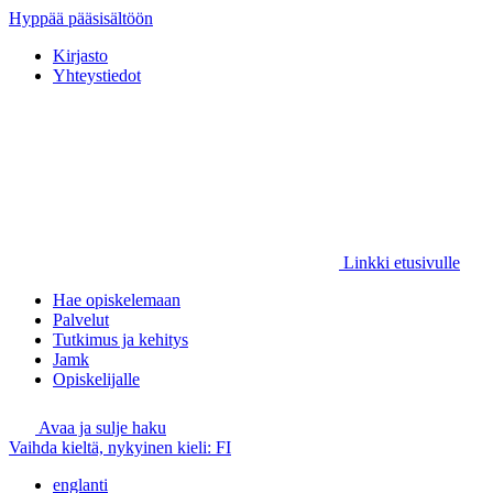
Hyppää pääsisältöön
Kirjasto
Yhteystiedot
Linkki etusivulle
Hae opiskelemaan
Palvelut
Tutkimus ja kehitys
Jamk
Opiskelijalle
Avaa ja sulje haku
Vaihda kieltä, nykyinen kieli:
FI
englanti