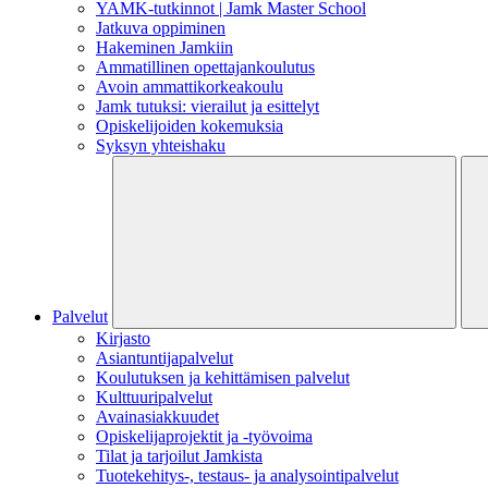
YAMK-tutkinnot | Jamk Master School
Jatkuva oppiminen
Hakeminen Jamkiin
Ammatillinen opettajankoulutus
Avoin ammattikorkeakoulu
Jamk tutuksi: vierailut ja esittelyt
Opiskelijoiden kokemuksia
Syksyn yhteishaku
Palvelut
Kirjasto
Asiantuntijapalvelut
Koulutuksen ja kehittämisen palvelut
Kulttuuripalvelut
Avainasiakkuudet
Opiskelijaprojektit​ ja -työvoima
Tilat ja tarjoilut Jamkista
Tuotekehitys-, testaus- ja analysointipalvelut