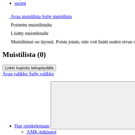
suomi
Avaa muistilista
Sulje muistilista
Poistettu muistilistalta
Lisätty muistilistalle
Muistilistasi on täynnä. Poista jotain, niin voit lisätä uuden sivun m
Muistilista
(0)
Linkki kopioitu leikepöydälle
Avaa valikko
Sulje valikko
Hae opiskelemaan
AMK-tutkinnot