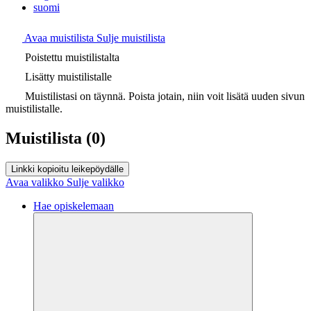
suomi
Avaa muistilista
Sulje muistilista
Poistettu muistilistalta
Lisätty muistilistalle
Muistilistasi on täynnä. Poista jotain, niin voit lisätä uuden sivun
muistilistalle.
Muistilista
(0)
Linkki kopioitu leikepöydälle
Avaa valikko
Sulje valikko
Hae opiskelemaan