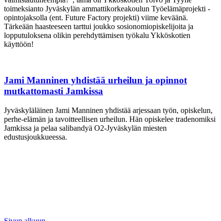
toimeksianto Jyväskylän ammattikorkeakoulun Työelämäprojekti -
opintojaksolla (ent. Future Factory projekti) viime keväänä.
Tärkeään haasteeseen tarttui joukko sosionomiopiskelijoita ja
lopputuloksena olikin perehdyttämisen työkalu Ykköskotien
käyttöön!
Jami Manninen yhdistää urheilun ja opinnot
mutkattomasti Jamkissa
Jyväskyläläinen Jami Manninen yhdistää arjessaan työn, opiskelun,
perhe-elämän ja tavoitteellisen urheilun. Hän opiskelee tradenomiksi
Jamkissa ja pelaa salibandyä O2-Jyväskylän miesten
edustusjoukkueessa.
Sivun alkuun