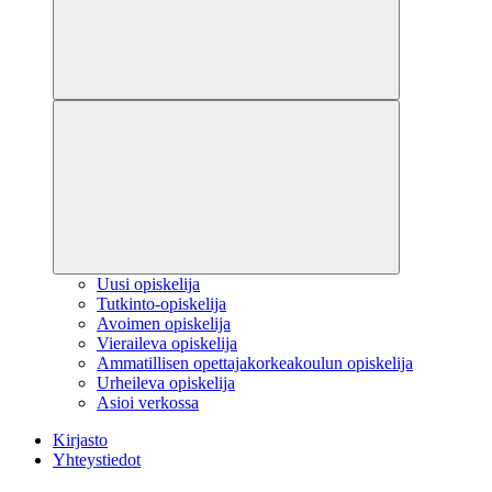
Uusi opiskelija
Tutkinto-opiskelija
Avoimen opiskelija
Vieraileva opiskelija
Ammatillisen opettajakorkeakoulun opiskelija
Urheileva opiskelija
Asioi verkossa
Kirjasto
Yhteystiedot