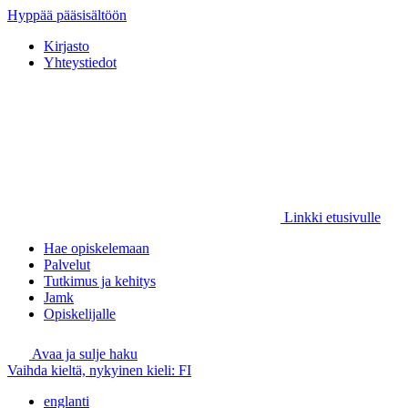
Hyppää pääsisältöön
Kirjasto
Yhteystiedot
Linkki etusivulle
Hae opiskelemaan
Palvelut
Tutkimus ja kehitys
Jamk
Opiskelijalle
Avaa ja sulje haku
Vaihda kieltä, nykyinen kieli:
FI
englanti