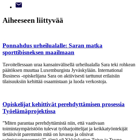
Aiheeseen liittyvää
Ponnahdus urheilualalle: Saran matka
sporttibisneksen maailmaan
Tavoitellessaan uraa kansainvälisellä urheilualalla Sara teki rohkean
päätöksen muuttaa Luxemburgista Jyväskylään. International
Business -opiskelijana Sara on aktiivisesti tarttunut erilaisiin
tilaisuuksiin kehittää osaamistaan ja luoda verkostoja.
Opiskelijat kehittivät perehdyttämisen prosessia
Työelämäprojektissa
”Miten parantaa perehdyttämistä niin, että vaativaan
toimintaympäristöön tulevat työharjoittelijat ja keikkatyöntekijät
tietäisivät paremmin mitä on luvassa ja olisivat
valmistautuneempia?”, tämä oli Ykköskotien Toivo ja Tyyne