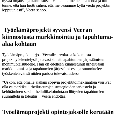
hyvää ohjausta ja kannustusta. Hän antoi meille tilaa tehdä ja tuli
tunne, että hän luotti siihen, että me osaamme kyllä viedä projektin
loppuun asti”, Veera sanoo.
Työelämäprojekti syvensi Veeran
kiinnostusta markkinointia ja tapahtuma-
alaa kohtaan
Työelämäprojekti tarjosi Veeralle arvokasta kokemusta
projektityöskentelystä ja avasi silmät tapahtumien järjestämisen
monimutkaisuudelle. Hän on edelleen kiinnostunut urheilualan
markkinoinnista ja tapahtumien järjestämisestä ja suunnittelee
työskentelevänsä niiden parissa tulevaisuudessa.
”Uskon, että omalle alallani sopivia projektitoimeksiantoja voisivat
olla esimerkiksi urheiluseurojen strategioiden tarkastelu ja
kehittäminen sekä urheiluliiketoimintaan liittyvien tapahtumien
suunnittelu ja toteutus”, Veera ehdottaa.
Työelämäprojekti opintojaksolle kerätään