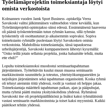
Työelämäprojektin toimeksiantaja löytyi
omista verkostoista
Kolmannen vuoden Jamk Sport Business -opiskelija Veera
Savukoski valitsi jälkimmäisen vaihtoehdon viime keväällä, kun
Työelämäprojekti-opintojakso siinsi edessä. Ensimmäisenä haaveena
oli päästä työskentelemään tutun ryhmän kanssa, sillä ryhmän
työskentely oli osoittautunut jo aikaisemmin sopivaksi. Sopiva
toimeksianto ryhmälle puolestaan löytyi Savukosken omista
verkostoista. Mahdollisia toimeksiantajia, tässä tapauksessa
urheilujärjestöjä, Savukoski kumppaneineen lähestyi kysymällä:
”Onko teillä jotain sellaista projektia, jonka haluaisitte tehdä, mutta
ette ehdi?”
Lopulta toimeksiannoksi muodostui seminaaritapahtuman
järjestäminen. Työtehtäviin kuului muun muassa seminaarin
markkinoinnin suunnittelu ja toteutus, yhteistyökumppaneiden ja
tarjoilujen järjestäminen sekä tapahtuman organisointi. Koska ryhmä
oli tehnyt aiemmin töitä yhdessä, roolit ja vastuut oli helppo jakaa.
Toimeksiantaja määritteli tapahtuman paikan, ajan ja pääpuhujat,
mutta ryhmä päätti muista yksityiskohdista yhdessä. Ryhmässä
Savukoski itse oli projektipäällikkönä ja lisäksi kaksi ryhmäläisistä
vastasi seminaarin markkinoinnista ja toiset kaksi myynnistä. Kaikki
päätökset tehtiin yhdessä.