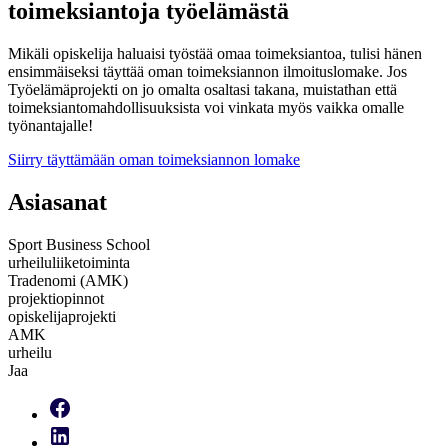
toimeksiantoja työelämästä
Mikäli opiskelija haluaisi työstää omaa toimeksiantoa, tulisi hänen
ensimmäiseksi täyttää oman toimeksiannon ilmoituslomake. Jos
Työelämäprojekti on jo omalta osaltasi takana, muistathan että
t
oimeksiantomahdollisuuksista voi vinkata myös vaikka omalle
työnantajalle!
Siirry täyttämään oman toimeksiannon lomake
Asiasanat
Sport Business School
urheiluliiketoiminta
Tradenomi (AMK)
projektiopinnot
opiskelijaprojekti
AMK
urheilu
Jaa