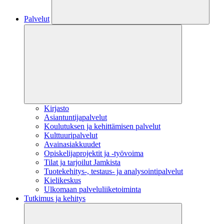
Palvelut
Kirjasto
Asiantuntijapalvelut
Koulutuksen ja kehittämisen palvelut
Kulttuuripalvelut
Avainasiakkuudet
Opiskelijaprojektit​ ja -työvoima
Tilat ja tarjoilut Jamkista
Tuotekehitys-, testaus- ja analysointipalvelut
Kielikeskus
Ulkomaan palveluliiketoiminta
Tutkimus ja kehitys