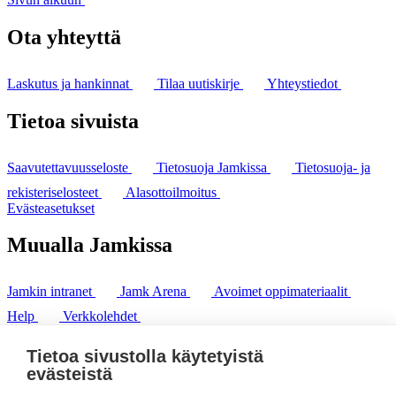
Ota yhteyttä
Laskutus ja hankinnat
Tilaa uutiskirje
Yhteystiedot
Tietoa sivuista
Saavutettavuusseloste
Tietosuoja Jamkissa
Tietosuoja- ja
rekisteriselosteet
Alasottoilmoitus
Evästeasetukset
Muualla Jamkissa
Jamkin intranet
Jamk Arena
Avoimet oppimateriaalit
Help
Verkkolehdet
Pl 207 | 40101 Jyväskylä
puh. +358 20 743 8100
Tietoa sivustolla käytetyistä
fax. +358 14 449 9694
evästeistä