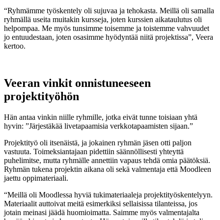
“Ryhmämme työskentely oli sujuvaa ja tehokasta. Meillä oli samalla
ryhmällä useita muitakin kursseja, joten kurssien aikataulutus oli
helpompaa. Me myös tunsimme toisemme ja toistemme vahvuudet
jo entuudestaan, joten osasimme hyödyntää niitä projektissa”, Veera
kertoo.
Veeran vinkit onnistuneeseen
projektityöhön
Hän antaa vinkin niille ryhmille, jotka eivät tunne toisiaan yhtä
hyvin: ”Järjestäkää livetapaamisia verkkotapaamisten sijaan.”
Projektityö oli itsenäistä, ja jokainen ryhmän jäsen otti paljon
vastuuta. Toimeksiantajaan pidettiin säännöllisesti yhteyttä
puhelimitse, mutta ryhmälle annettiin vapaus tehdä omia päätöksiä.
Ryhmän tukena projektin aikana oli sekä valmentaja että Moodleen
jaettu oppimateriaali.
“Meillä oli Moodlessa hyviä tukimateriaaleja projektityöskentelyyn.
Materiaalit auttoivat meitä esimerkiksi sellaisissa tilanteissa, jos
jotain meinasi jäädä huomioimatta. Saimme myös valmentajalta