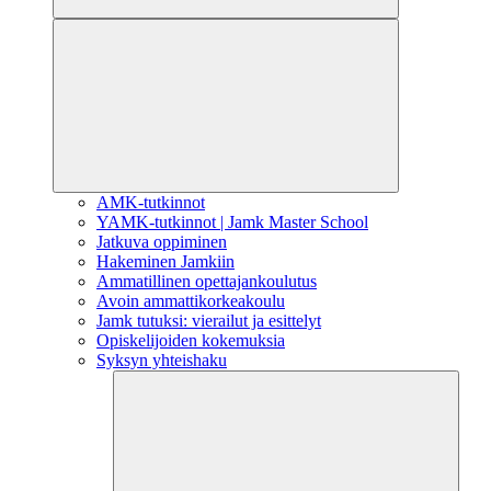
AMK-tutkinnot
YAMK-tutkinnot | Jamk Master School
Jatkuva oppiminen
Hakeminen Jamkiin
Ammatillinen opettajankoulutus
Avoin ammattikorkeakoulu
Jamk tutuksi: vierailut ja esittelyt
Opiskelijoiden kokemuksia
Syksyn yhteishaku