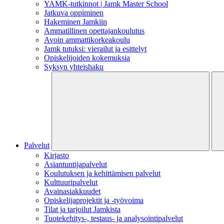
YAMK-tutkinnot | Jamk Master School
Jatkuva oppiminen
Hakeminen Jamkiin
Ammatillinen opettajankoulutus
Avoin ammattikorkeakoulu
Jamk tutuksi: vierailut ja esittelyt
Opiskelijoiden kokemuksia
Syksyn yhteishaku
Palvelut
Kirjasto
Asiantuntijapalvelut
Koulutuksen ja kehittämisen palvelut
Kulttuuripalvelut
Avainasiakkuudet
Opiskelijaprojektit​ ja -työvoima
Tilat ja tarjoilut Jamkista
Tuotekehitys-, testaus- ja analysointipalvelut