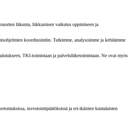
nuorten liikunta, liikkumisen vaikutus oppimiseen ja
misohjelmien koordinointiin. T
utkimme, analysoimme ja kehitämme
ulutukseen, TKI-toimintaan ja palveluliiketoimintaan. Ne ovat myös
ertomuksissa, investointipäätöksissä ja eri-ikäisten kuntalaisten