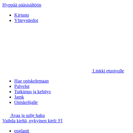
Hyppää pääsisältöön
Kirjasto
Yhteystiedot
Linkki etusivulle
Hae opiskelemaan
Palvelut
Tutkimus ja kehitys
Jamk
Opiskelijalle
Avaa ja sulje haku
Vaihda kieltä, nykyinen kieli:
FI
englanti