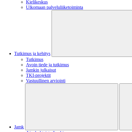
Kielikeskus
Ulkomaan palveluliiketoiminta
Tutkimus ja kehitys
Tutkimus
Avoin tiede ja tutkimus
Jamkin julkaisut
TKI-projektit
Vastuullinen arviointi
Jamk