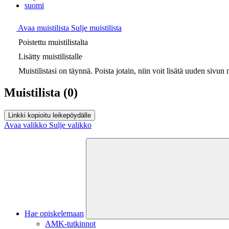
suomi
Avaa muistilista
Sulje muistilista
Poistettu muistilistalta
Lisätty muistilistalle
Muistilistasi on täynnä. Poista jotain, niin voit lisätä uuden sivun m
Muistilista
(0)
Linkki kopioitu leikepöydälle
Avaa valikko
Sulje valikko
Hae opiskelemaan
AMK-tutkinnot