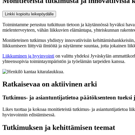
Monitieteistä tutkimusta ja innovatiivisia
Linkki kopioitu leikepöydälle
Toimintamme perustuu tutkittuun tietoon ja käytännössä hyväksi havai
mielenterveyteen, vähän liikkuvien elämäntapa, yhteiskunnan rakenteet 
Monitieteinen tutkimus yhdistyy innovatiivisiin kehittämishankkeisiin,
liikkumiseen liittyviä ilmiöitä ja näytämme suuntaa, jotta jokainen liikku
Liikkuminen ja hyvinvointi
on valittu yhdeksi Jyväskylän ammattikork
yhteensopivia toimintaympäristön ja työelämän tarpeiden kanssa.
Ratkaisevaa on aktiivinen arki
Tutkimus- ja asiantuntijatietoa päätöksenteon tueksi j
Likes tuottaa ja kokoaa monitieteistä tutkimus- ja asiantuntijatietoa li
hyvinvoinnin edistämisessä.
Tutkimuksen ja kehittämisen teemat