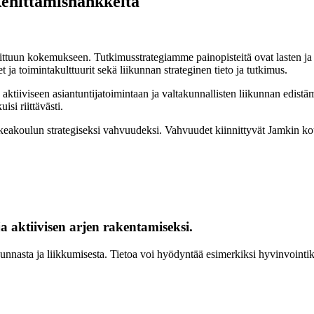
 kehittämishankkeita
ttuun kokemukseen. Tutkimusstrategiamme painopisteitä ovat lasten ja 
ja toimintakulttuurit sekä liikunnan strateginen tieto ja tutkimus.
 aktiiviseen asiantuntijatoimintaan ja valtakunnallisten liikunnan edistä
isi riittävästi.
eakoulun strategiseksi vahvuudeksi. Vahvuudet kiinnittyvät Jamkin ko
a aktiivisen arjen rakentamiseksi.
ikunnasta ja liikkumisesta. Tietoa voi hyödyntää esimerkiksi hyvinvointik