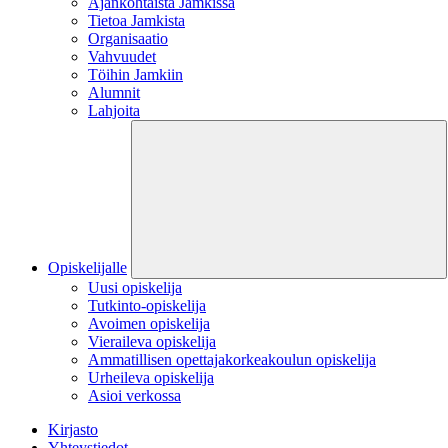
Ajankohtaista Jamkissa
Tietoa Jamkista
Organisaatio
Vahvuudet
Töihin Jamkiin
Alumnit
Lahjoita
Opiskelijalle
Uusi opiskelija
Tutkinto-opiskelija
Avoimen opiskelija
Vieraileva opiskelija
Ammatillisen opettajakorkeakoulun opiskelija
Urheileva opiskelija
Asioi verkossa
Kirjasto
Yhteystiedot