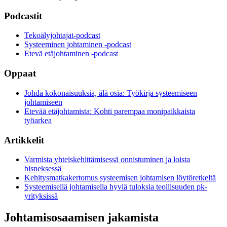
Podcastit
Tekoälyjohtajat-podcast
Systeeminen johtaminen -podcast
Etevä etäjohtaminen -podcast
Oppaat
Johda kokonaisuuksia, älä osia: Työkirja systeemiseen
johtamiseen
Etevää etäjohtamista: Kohti parempaa monipaikkaista
työarkea
Artikkelit
Varmista yhteiskehittämisessä onnistuminen ja loista
bisneksessä
Kehitysmatkakertomus systeemisen johtamisen löytöretkeltä
Systeemisellä johtamisella hyviä tuloksia teollisuuden pk-
yrityksissä
Johtamisosaamisen jakamista