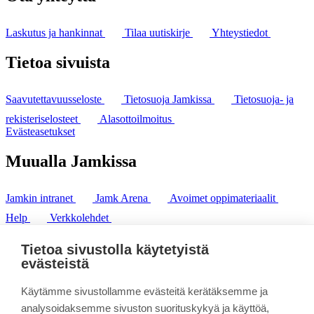
Laskutus ja hankinnat
Tilaa uutiskirje
Yhteystiedot
Tietoa sivuista
Saavutettavuusseloste
Tietosuoja Jamkissa
Tietosuoja- ja
rekisteriselosteet
Alasottoilmoitus
Evästeasetukset
Muualla Jamkissa
Jamkin intranet
Jamk Arena
Avoimet oppimateriaalit
Help
Verkkolehdet
Pl 207 | 40101 Jyväskylä
puh. +358 20 743 8100
Tietoa sivustolla käytetyistä
fax. +358 14 449 9694
evästeistä
Käytämme sivustollamme evästeitä kerätäksemme ja
analysoidaksemme sivuston suorituskykyä ja käyttöä,