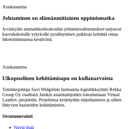
Asiakastarina
Johtaminen on elämänmittainen oppimismatka
Jyväskylän ammattikorkeakoulun johtamisvalmennukset tarjoavat
kasvuhakuisille yrityksille pysähtymisen paikkoja kehittää omaa
liiketoimintaansa kestävästi.
Asiakastarina
Ulkopuolinen kehittämisapu on kullanarvoista
Toimitusjohtaja Suvi Widgrénin luotsaama logistiikkayhtiö Rekka
Group Oy osallistui Jamkin asiantuntijoiden toteuttamaan Virtual
Leaders -projektiin. Projektissa keskityttiin etäjohtamisen ja siihen
liittyvien haasteiden kehittämiseen.
Sivunumerointi
Näytä lisää