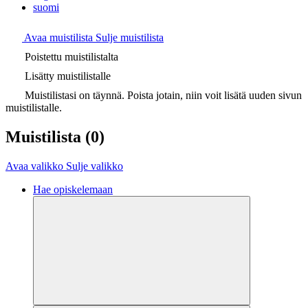
suomi
Avaa muistilista
Sulje muistilista
Poistettu muistilistalta
Lisätty muistilistalle
Muistilistasi on täynnä. Poista jotain, niin voit lisätä uuden sivun
muistilistalle.
Muistilista
(0)
Avaa valikko
Sulje valikko
Hae opiskelemaan