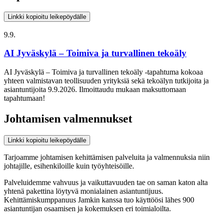
Linkki kopioitu leikepöydälle
9.9.
AI Jyväskylä – Toimiva ja turvallinen tekoäly
AI Jyväskylä – Toimiva ja turvallinen tekoäly -tapahtuma kokoaa
yhteen valmistavan teollisuuden yrityksiä sekä tekoälyn tutkijoita ja
asiantuntijoita 9.9.2026. Ilmoittaudu mukaan maksuttomaan
tapahtumaan!
Johtamisen valmennukset
Linkki kopioitu leikepöydälle
Tarjoamme johtamisen kehittämisen palveluita ja valmennuksia niin
johtajille, esihenkiloille kuin työyhteisöille.
Palveluidemme vahvuus ja vaikuttavuuden tae on saman katon alta
yhtenä pakettina löytyvä monialainen asiantuntijuus.
Kehittämiskumppanuus Jamkin kanssa tuo käyttöösi lähes 900
asiantuntijan osaamisen ja kokemuksen eri toimialoilta.