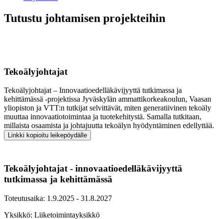
Tutustu johtamisen projekteihin
Tekoälyjohtajat
Tekoälyjohtajat – Innovaatioedelläkävijyyttä tutkimassa ja
kehittämässä -projektissa Jyväskylän ammattikorkeakoulun, Vaasan
yliopiston ja VTT:n tutkijat selvittävät, miten generatiivinen tekoäly
muuttaa innovaatiotoimintaa ja tuotekehitystä. Samalla tutkitaan,
millaista osaamista ja johtajuutta tekoälyn hyödyntäminen edellyttää.
Linkki kopioitu leikepöydälle
Tekoälyjohtajat - innovaatioedelläkävijyyttä
tutkimassa ja kehittämässä
Toteutusaika: 1.9.2025 - 31.8.2027
Yksikkö: Liiketoimintayksikkö