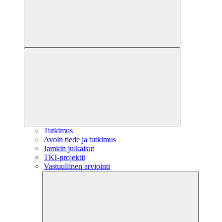
Tutkimus
Avoin tiede ja tutkimus
Jamkin julkaisut
TKI-projektit
Vastuullinen arviointi