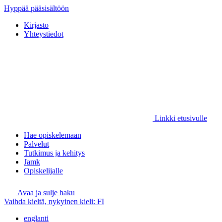
Hyppää pääsisältöön
Kirjasto
Yhteystiedot
Linkki etusivulle
Hae opiskelemaan
Palvelut
Tutkimus ja kehitys
Jamk
Opiskelijalle
Avaa ja sulje haku
Vaihda kieltä, nykyinen kieli:
FI
englanti