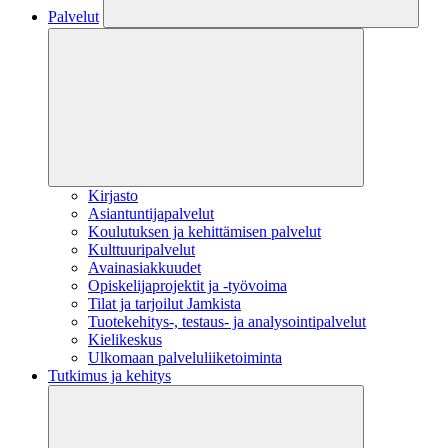
Palvelut
Kirjasto
Asiantuntijapalvelut
Koulutuksen ja kehittämisen palvelut
Kulttuuripalvelut
Avainasiakkuudet
Opiskelijaprojektit​ ja -työvoima
Tilat ja tarjoilut Jamkista
Tuotekehitys-, testaus- ja analysointipalvelut
Kielikeskus
Ulkomaan palveluliiketoiminta
Tutkimus ja kehitys