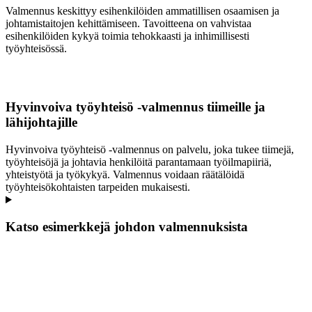
Valmennus keskittyy esihenkilöiden ammatillisen osaamisen ja
johtamistaitojen kehittämiseen. Tavoitteena on vahvistaa
esihenkilöiden kykyä toimia tehokkaasti ja inhimillisesti
työyhteisössä.
Hyvinvoiva työyhteisö -valmennus tiimeille ja
lähijohtajille
Hyvinvoiva työyhteisö -valmennus on palvelu, joka tukee tiimejä,
työyhteisöjä ja johtavia henkilöitä parantamaan työilmapiiriä,
yhteistyötä ja työkykyä. Valmennus voidaan räätälöidä
työyhteisökohtaisten tarpeiden mukaisesti.
Katso esimerkkejä johdon valmennuksista