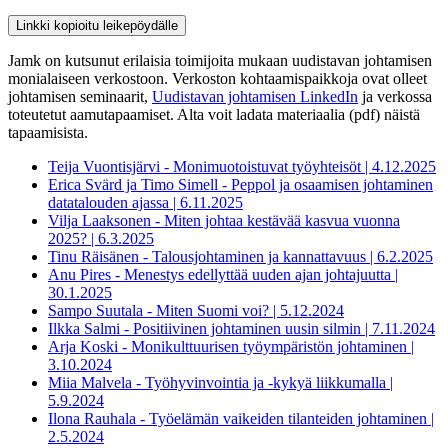
Linkki kopioitu leikepöydälle
Jamk on kutsunut erilaisia toimijoita mukaan uudistavan johtamisen
monialaiseen verkostoon. Verkoston kohtaamispaikkoja ovat olleet
johtamisen seminaarit,
Uudistavan johtamisen LinkedIn
ja verkossa
toteutetut aamutapaamiset. Alta voit ladata materiaalia (pdf) näistä
tapaamisista.
Teija Vuontisjärvi - Monimuotoistuvat työyhteisöt | 4.12.2025
Erica Svärd ja Timo Simell - Peppol ja osaamisen johtaminen
datatalouden ajassa | 6.11.2025
Vilja Laaksonen - Miten johtaa kestävää kasvua vuonna
2025? | 6.3.2025
Tinu Räisänen - Talousjohtaminen ja kannattavuus | 6.2.2025
Anu Pires - Menestys edellyttää uuden ajan johtajuutta |
30.1.2025
Sampo Suutala - Miten Suomi voi? | 5.12.2024
Ilkka Salmi - Positiivinen johtaminen uusin silmin | 7.11.2024
Arja Koski - Monikulttuurisen työympäristön johtaminen |
3.10.2024
Miia Malvela - Työhyvinvointia ja -kykyä liikkumalla |
5.9.2024
Ilona Rauhala - Työelämän vaikeiden tilanteiden johtaminen |
2.5.2024