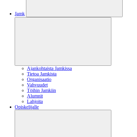
Jamk
Ajankohtaista Jamkissa
Tietoa Jamkista
Organisaatio
Vahvuudet
Töihin Jamkiin
Alumnit
Lahjoita
Opiskelijalle