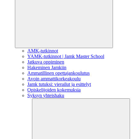
AMK-tutkinnot
YAMK-tutkinnot | Jamk Master School
Jatkuva oppiminen
Hakeminen Jamkiin
Ammatillinen opettajankoulutus
Avoin ammattikorkeakoulu
Jamk tutuksi: vierailut ja esittelyt
Opiskelijoiden kokemuksia
Syksyn yhteishaku