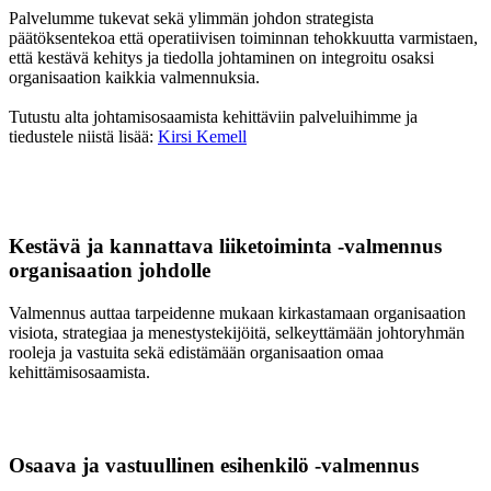
Palvelumme tukevat sekä ylimmän johdon strategista
päätöksentekoa että operatiivisen toiminnan tehokkuutta varmistaen,
että kestävä kehitys ja tiedolla johtaminen on integroitu osaksi
organisaation kaikkia valmennuksia.
Tutustu alta johtamisosaamista kehittäviin palveluihimme ja
tiedustele niistä lisää:
Kirsi Kemell
Kestävä ja kannattava liiketoiminta -valmennus
organisaation johdolle
Valmennus auttaa tarpeidenne mukaan kirkastamaan organisaation
visiota, strategiaa ja menestystekijöitä, selkeyttämään johtoryhmän
rooleja ja vastuita sekä edistämään organisaation omaa
kehittämisosaamista.
Osaava ja vastuullinen esihenkilö -valmennus