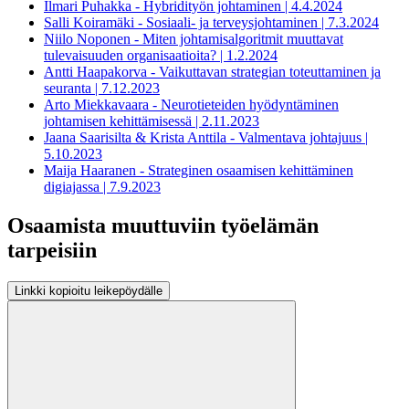
Ilmari Puhakka - Hybridityön johtaminen | 4.4.2024
Salli Koiramäki - Sosiaali- ja terveysjohtaminen | 7.3.2024
Niilo Noponen - Miten johtamisalgoritmit muuttavat
tulevaisuuden organisaatioita? | 1.2.2024
Antti Haapakorva - Vaikuttavan strategian toteuttaminen ja
seuranta | 7.12.2023
Arto Miekkavaara - Neurotieteiden hyödyntäminen
johtamisen kehittämisessä | 2.11.2023
Jaana Saarisilta & Krista Anttila - Valmentava johtajuus |
5.10.2023
Maija Haaranen - Strateginen osaamisen kehittäminen
digiajassa | 7.9.2023
Osaamista muuttuviin työelämän
tarpeisiin
Linkki kopioitu leikepöydälle