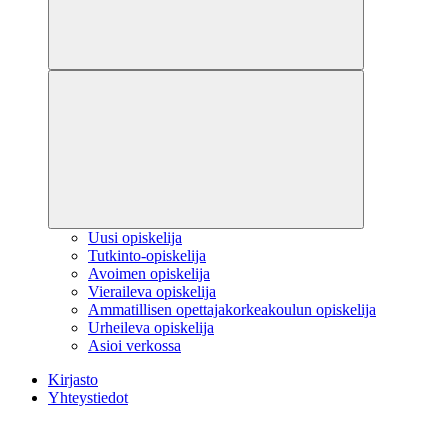
Uusi opiskelija
Tutkinto-opiskelija
Avoimen opiskelija
Vieraileva opiskelija
Ammatillisen opettajakorkeakoulun opiskelija
Urheileva opiskelija
Asioi verkossa
Kirjasto
Yhteystiedot