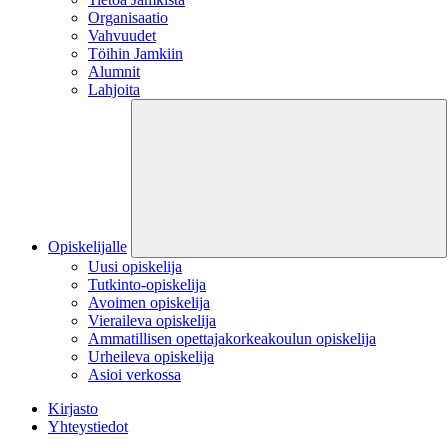
Organisaatio
Vahvuudet
Töihin Jamkiin
Alumnit
Lahjoita
Opiskelijalle
Uusi opiskelija
Tutkinto-opiskelija
Avoimen opiskelija
Vieraileva opiskelija
Ammatillisen opettajakorkeakoulun opiskelija
Urheileva opiskelija
Asioi verkossa
Kirjasto
Yhteystiedot