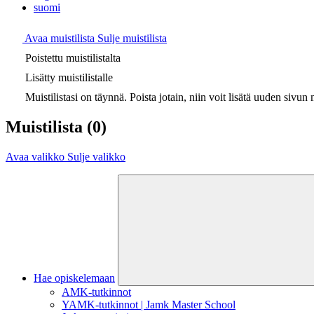
suomi
Avaa muistilista
Sulje muistilista
Poistettu muistilistalta
Lisätty muistilistalle
Muistilistasi on täynnä. Poista jotain, niin voit lisätä uuden sivun m
Muistilista
(0)
Avaa valikko
Sulje valikko
Hae opiskelemaan
AMK-tutkinnot
YAMK-tutkinnot | Jamk Master School