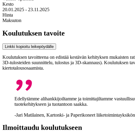
Kesto
20.01.2025 - 23.11.2025
Hinta
Maksuton
Koulutuksen tavoite
Linkki kopioitu leikepöydälle
Koulutuksen tavoitteena on edistää kestävän kehityksen mukaisten ratka
3D-tulosteiden suunnittelu, tulostus ja 3D-skannaus). Koulutuksen tavo
kiertotalousosaamista.
Edellytämme alihankkijoiltamme ja toimittajiltamme vastuullisuu
tuotekehitykseen ja tuotantoon saakka.
-Jari Matilainen, Kartonki- ja Paperikoneet liiketoimintayksikö
Ilmoittaudu koulutukseen