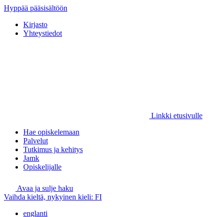
Hyppää pääsisältöön
Kirjasto
Yhteystiedot
Linkki etusivulle
Hae opiskelemaan
Palvelut
Tutkimus ja kehitys
Jamk
Opiskelijalle
Avaa ja sulje haku
Vaihda kieltä, nykyinen kieli:
FI
englanti