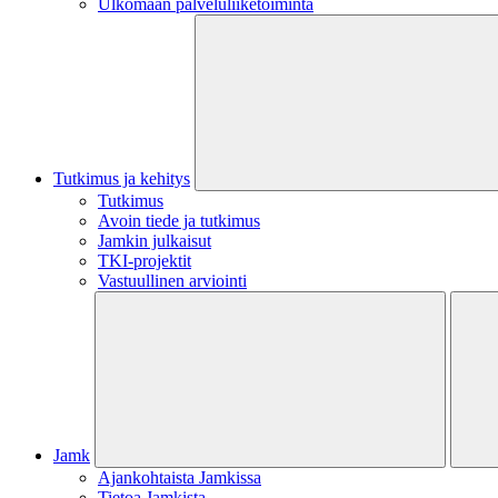
Ulkomaan palveluliiketoiminta
Tutkimus ja kehitys
Tutkimus
Avoin tiede ja tutkimus
Jamkin julkaisut
TKI-projektit
Vastuullinen arviointi
Jamk
Ajankohtaista Jamkissa
Tietoa Jamkista