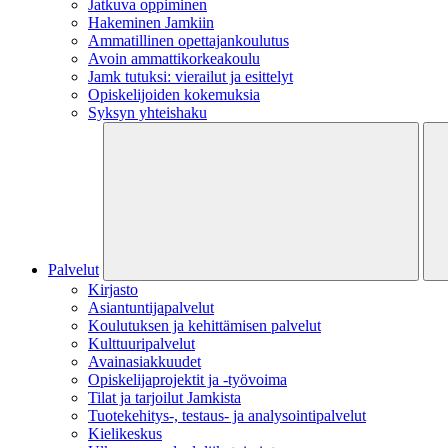
Jatkuva oppiminen
Hakeminen Jamkiin
Ammatillinen opettajankoulutus
Avoin ammattikorkeakoulu
Jamk tutuksi: vierailut ja esittelyt
Opiskelijoiden kokemuksia
Syksyn yhteishaku
Palvelut
Kirjasto
Asiantuntijapalvelut
Koulutuksen ja kehittämisen palvelut
Kulttuuripalvelut
Avainasiakkuudet
Opiskelijaprojektit​ ja -työvoima
Tilat ja tarjoilut Jamkista
Tuotekehitys-, testaus- ja analysointipalvelut
Kielikeskus