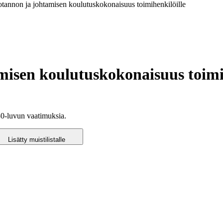
uotannon ja johtamisen koulutuskokonaisuus toimihenkilöille
misen koulutuskokonaisuus toimi
30-luvun vaatimuksia.
Lisätty muistilistalle