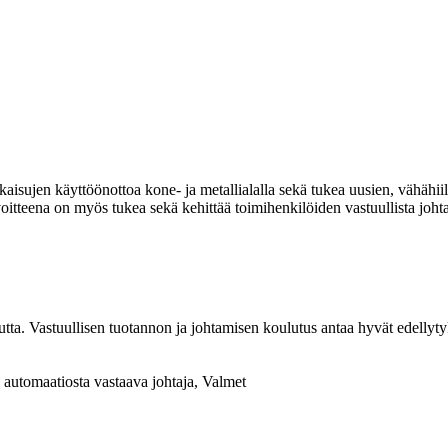
isujen käyttöönottoa kone- ja metallialalla sekä tukea uusien, vähähiil
itteena on myös tukea sekä kehittää toimihenkilöiden vastuullista johta
tta. Vastuullisen tuotannon ja johtamisen koulutus antaa hyvät edellyty
n automaatiosta vastaava johtaja, Valmet