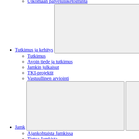
Ulkomaan palveluliiketoiminta
Tutkimus ja kehitys
Tutkimus
Avoin tiede ja tutkimus
Jamkin julkaisut
TKI-projektit
Vastuullinen arviointi
Jamk
Ajankohtaista Jamkissa
Tietoa Jamkista