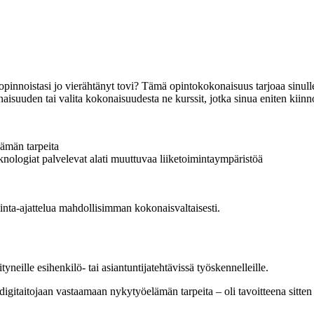
ä opinnoistasi jo vierähtänyt tovi? Tämä opintokokonaisuus tarjoaa sinu
aisuuden tai valita kokonaisuudesta ne kurssit, jotka sinua eniten kiinn
ämän tarpeita
knologiat palvelevat alati muuttuvaa liiketoimintaympäristöä
minta-ajattelua mahdollisimman kokonaisvaltaisesti.
yneille esihenkilö- tai asiantuntijatehtävissä työskennelleille.
a digitaitojaan vastaamaan nykytyöelämän tarpeita – oli tavoitteena sitt