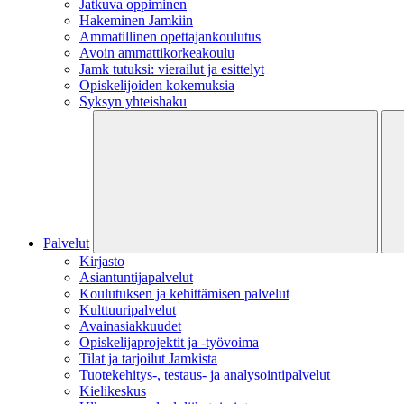
Jatkuva oppiminen
Hakeminen Jamkiin
Ammatillinen opettajankoulutus
Avoin ammattikorkeakoulu
Jamk tutuksi: vierailut ja esittelyt
Opiskelijoiden kokemuksia
Syksyn yhteishaku
Palvelut
Kirjasto
Asiantuntijapalvelut
Koulutuksen ja kehittämisen palvelut
Kulttuuripalvelut
Avainasiakkuudet
Opiskelijaprojektit​ ja -työvoima
Tilat ja tarjoilut Jamkista
Tuotekehitys-, testaus- ja analysointipalvelut
Kielikeskus