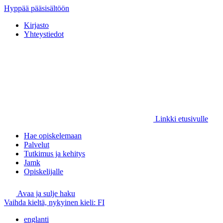
Hyppää pääsisältöön
Kirjasto
Yhteystiedot
Linkki etusivulle
Hae opiskelemaan
Palvelut
Tutkimus ja kehitys
Jamk
Opiskelijalle
Avaa ja sulje haku
Vaihda kieltä, nykyinen kieli:
FI
englanti