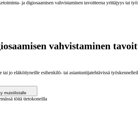
ketoiminta- ja digiosaamisen vahvistaminen tavoitteena yrittäjyys tai työ
giosaamisen vahvistaminen tavoitt
 jo eläköityneille esihenkilö- tai asiantuntijatehtävissä työskennelleill
ty muistilistalle