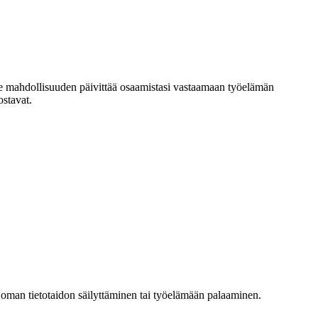
lle mahdollisuuden päivittää osaamistasi vastaamaan työelämän
ostavat.
en oman tietotaidon säilyttäminen tai työelämään palaaminen.