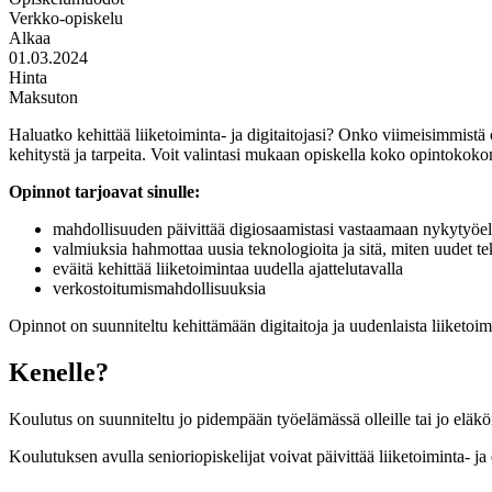
Verkko-opiskelu
Alkaa
01.03.2024
Hinta
Maksuton
Haluatko kehittää liiketoiminta- ja digitaitojasi? Onko viimeisimmist
kehitystä ja tarpeita. Voit valintasi mukaan opiskella koko opintokokon
Opinnot tarjoavat sinulle:
mahdollisuuden päivittää digiosaamistasi vastaamaan nykytyöel
valmiuksia hahmottaa uusia teknologioita ja sitä, miten uudet te
eväitä kehittää liiketoimintaa uudella ajattelutavalla
verkostoitumismahdollisuuksia
Opinnot on suunniteltu kehittämään digitaitoja ja uudenlaista liiketoi
Kenelle?
Koulutus on suunniteltu jo pidempään työelämässä olleille tai jo eläköit
Koulutuksen avulla senioriopiskelijat voivat päivittää liiketoiminta- j