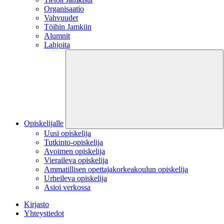
Organisaatio
Vahvuudet
Töihin Jamkiin
Alumnit
Lahjoita
Opiskelijalle
Uusi opiskelija
Tutkinto-opiskelija
Avoimen opiskelija
Vieraileva opiskelija
Ammatillisen opettajakorkeakoulun opiskelija
Urheileva opiskelija
Asioi verkossa
Kirjasto
Yhteystiedot