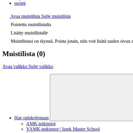
suomi
Avaa muistilista
Sulje muistilista
Poistettu muistilistalta
Lisätty muistilistalle
Muistilistasi on täynnä. Poista jotain, niin voit lisätä uuden sivun m
Muistilista
(0)
Avaa valikko
Sulje valikko
Hae opiskelemaan
AMK-tutkinnot
YAMK-tutkinnot | Jamk Master School