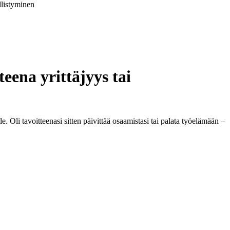
llistyminen
eena yrittäjyys tai
e. Oli tavoitteenasi sitten päivittää osaamistasi tai palata työelämään –