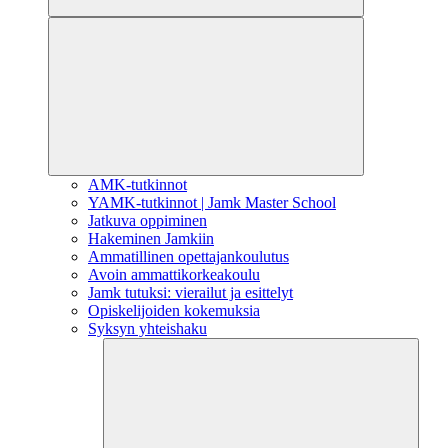
AMK-tutkinnot
YAMK-tutkinnot | Jamk Master School
Jatkuva oppiminen
Hakeminen Jamkiin
Ammatillinen opettajankoulutus
Avoin ammattikorkeakoulu
Jamk tutuksi: vierailut ja esittelyt
Opiskelijoiden kokemuksia
Syksyn yhteishaku