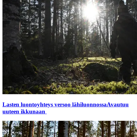
Lasten luontoyhteys versoo lähiluonnossa
Avautuu
uuteen ikkunaan