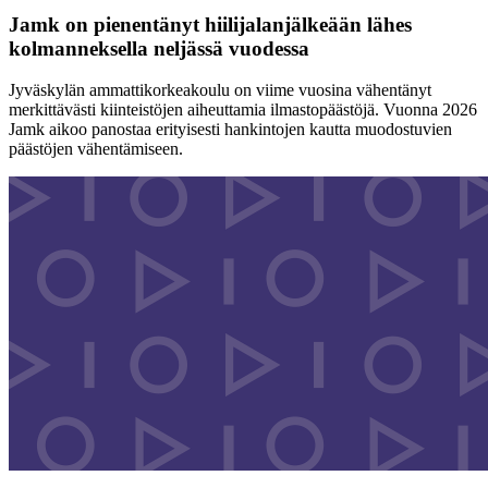
Jamk on pienentänyt hiilijalanjälkeään lähes
kolmanneksella neljässä vuodessa
Jyväskylän ammattikorkeakoulu on viime vuosina vähentänyt
merkittävästi kiinteistöjen aiheuttamia ilmastopäästöjä. Vuonna 2026
Jamk aikoo panostaa erityisesti hankintojen kautta muodostuvien
päästöjen vähentämiseen.