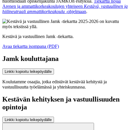
huomioidaan opiskelijakunta JAMKOn esityksiä.
Tiekartta nojaa
Arenen ja ammattikorkeakoulujen yhteiseen
Kestävä, vastuullinen ja
hiilineutraali ammattikorkeakoulu
-ohjelmaan
.
Kestävä ja vastuullinen Jamk -tiekartta.
Avaa tiekartta isompana (PDF)
Jamk kouluttajana
Linkki kopioitu leikepöydälle
Koulutamme osaajia, jotka edistävät kestävää kehitystä ja
vastuullisuutta työelämässä ja yhteiskunnassa.
Kestävän kehityksen ja vastuullisuuden
opintoja
Linkki kopioitu leikepöydälle