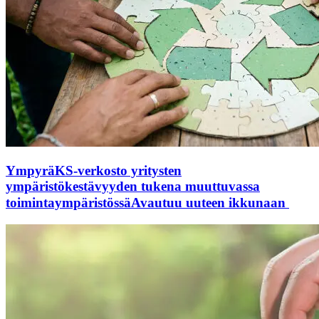
YmpyräKS-verkosto yritysten
ympäristökestävyyden tukena muuttuvassa
toimintaympäristössä
Avautuu uuteen ikkunaan