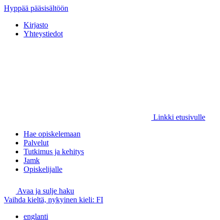
Hyppää pääsisältöön
Kirjasto
Yhteystiedot
Linkki etusivulle
Hae opiskelemaan
Palvelut
Tutkimus ja kehitys
Jamk
Opiskelijalle
Avaa ja sulje haku
Vaihda kieltä, nykyinen kieli:
FI
englanti