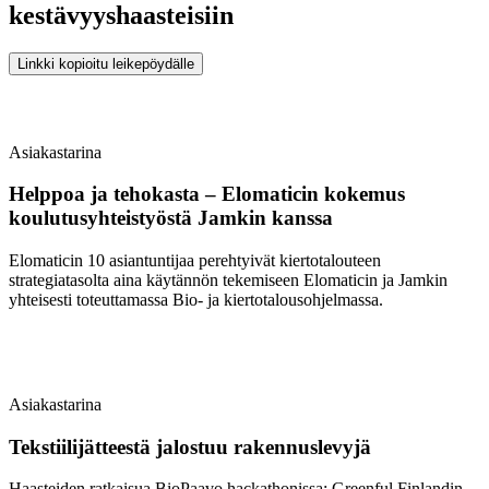
kestävyyshaasteisiin
Linkki kopioitu leikepöydälle
Asiakastarina
Helppoa ja tehokasta – Elomaticin kokemus
koulutusyhteistyöstä Jamkin kanssa
Elomaticin 10 asiantuntijaa perehtyivät kiertotalouteen
strategiatasolta aina käytännön tekemiseen Elomaticin ja Jamkin
yhteisesti toteuttamassa Bio- ja kiertotalousohjelmassa.
Asiakastarina
Tekstiilijätteestä jalostuu rakennuslevyjä
Haasteiden ratkaisua BioPaavo hackathonissa: Greenful Finlandin