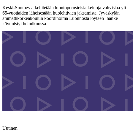
Keski-Suomessa kehitetään luontoperusteisia keinoja vahvistaa yli
65-vuotiaiden läheisestään huolehtivien jaksamista. Jyväskylän
ammattikorkeakoulun koordinoima Luonnosta löytäen -hanke
käynnistyi helmikuussa.
Uutinen