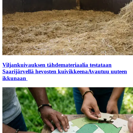
Viljankuivauksen tähdemateriaalia testataan
Saarijärvellä hevosten kuivikkeena
Avautuu uuteen
ikkunaan