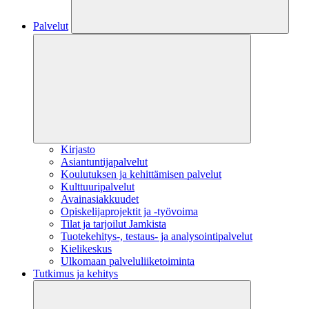
Palvelut
Kirjasto
Asiantuntijapalvelut
Koulutuksen ja kehittämisen palvelut
Kulttuuripalvelut
Avainasiakkuudet
Opiskelijaprojektit​ ja -työvoima
Tilat ja tarjoilut Jamkista
Tuotekehitys-, testaus- ja analysointipalvelut
Kielikeskus
Ulkomaan palveluliiketoiminta
Tutkimus ja kehitys