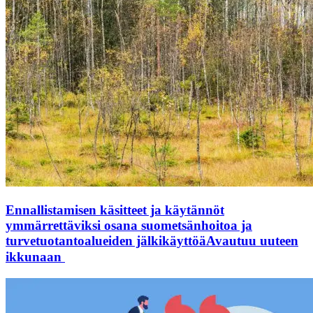
Ennallistamisen käsitteet ja käytännöt
ymmärrettäviksi osana suometsänhoitoa ja
turvetuotantoalueiden jälkikäyttöä
Avautuu uuteen
ikkunaan