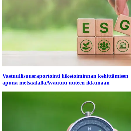
Vastuullisuusraportointi liiketoiminnan kehittämisen
apuna metsäalalla
Avautuu uuteen ikkunaan