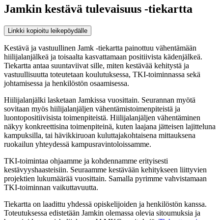
Jamkin kestävä tulevaisuus -tiekartta
Linkki kopioitu leikepöydälle
Kestävä ja vastuullinen Jamk -tiekartta painottuu vähentämään
hiilijalanjälkeä ja toisaalta kasvattamaan positiivista kädenjälkeä.
Tiekartta antaa suuntaviivat sille, miten kestävää kehitystä ja
vastuullisuutta toteutetaan koulutuksessa, TKI-toiminnassa sekä
johtamisessa ja henkilöstön osaamisessa.
Hiilijalanjälki lasketaan Jamkissa vuosittain. Seurannan myötä
sovitaan myös hiilijalanjäljen vähentämistoimenpiteistä ja
luontopositiivisista toimenpiteistä. Hiilijalanjäljen vähentäminen
näkyy konkreettisina toimenpiteinä, kuten laajana jätteisen lajitteluna
kampuksilla, tai hävikkiruoan kuluttajakohtaisena mittauksena
ruokailun yhteydessä kampusravintoloissamme.
TKI-toimintaa ohjaamme ja kohdennamme erityisesti
kestävyyshaasteisiin. Seuraamme kestävään kehitykseen liittyvien
projektien lukumäärää vuosittain. Samalla pyrimme vahvistamaan
TKI-toiminnan vaikuttavuutta.
Tiekartta on laadittu yhdessä opiskelijoiden ja henkilöstön kanssa.
Toteutuksessa edistetään Jamkin olemassa olevia sitoumuksia ja