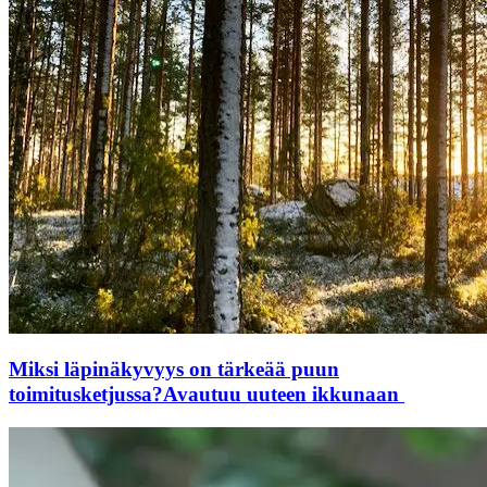
Miksi läpinäkyvyys on tärkeää puun
toimitusketjussa?
Avautuu uuteen ikkunaan