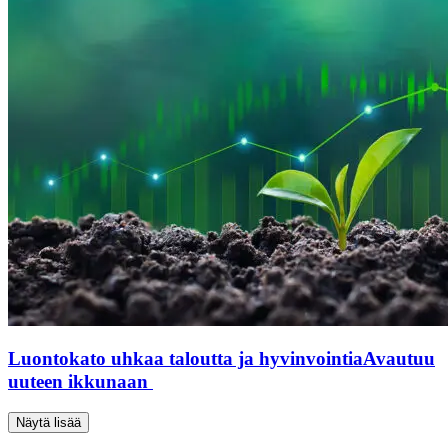
Luontokato uhkaa taloutta ja hyvinvointia
Avautuu
uuteen ikkunaan
Näytä lisää