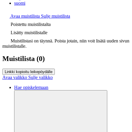
suomi
Avaa muistilista
Sulje muistilista
Poistettu muistilistalta
Lisätty muistilistalle
Muistilistasi on täynnä. Poista jotain, niin voit lisätä uuden sivun
muistilistalle.
Muistilista
(0)
Linkki kopioitu leikepöydälle
Avaa valikko
Sulje valikko
Hae opiskelemaan