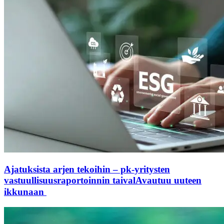
Ajatuksista arjen tekoihin – pk-yritysten
vastuullisuusraportoinnin taival
Avautuu uuteen
ikkunaan