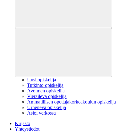
Uusi opiskelija
Tutkinto-opiskelija
Avoimen opiskelija
Vieraileva opiskelija
Ammatillisen opettajakorkeakoulun opiskelija
Urheileva opiskelija
Asioi verkossa
Kirjasto
Yhteystiedot