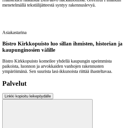
menetelmällä tekstiilijätteestä syntyy rakennuslevyä.
Asiakastarina
Bistro Kirkkopuisto luo sillan ihmisten, historian ja
kaupungin­osien välille
Bistro Kirkkopuisto komeilee yhdellä kaupungin upeimmista
paikoista, luonnon ja arvokkaiden vanhojen rakennusten
ympäröimänä. Sen suurista lasi-ikkunoista riittää ihasteltavaa.
Palvelut
Linkki kopioitu leikepöydälle