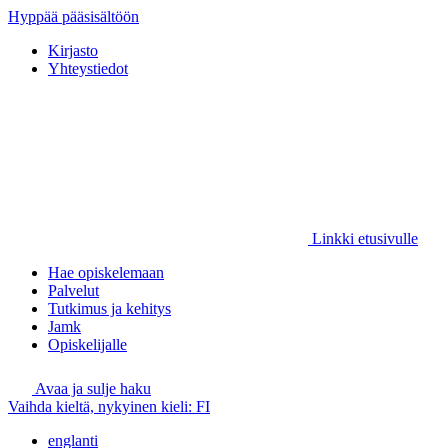
Hyppää pääsisältöön
Kirjasto
Yhteystiedot
Linkki etusivulle
Hae opiskelemaan
Palvelut
Tutkimus ja kehitys
Jamk
Opiskelijalle
Avaa ja sulje haku
Vaihda kieltä, nykyinen kieli:
FI
englanti