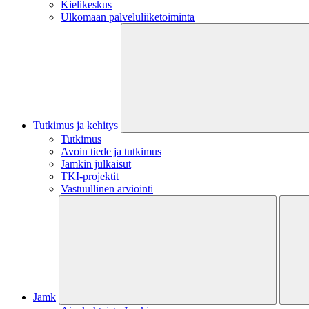
Kielikeskus
Ulkomaan palveluliiketoiminta
Tutkimus ja kehitys
Tutkimus
Avoin tiede ja tutkimus
Jamkin julkaisut
TKI-projektit
Vastuullinen arviointi
Jamk