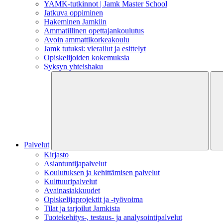
YAMK-tutkinnot | Jamk Master School
Jatkuva oppiminen
Hakeminen Jamkiin
Ammatillinen opettajankoulutus
Avoin ammattikorkeakoulu
Jamk tutuksi: vierailut ja esittelyt
Opiskelijoiden kokemuksia
Syksyn yhteishaku
Palvelut
Kirjasto
Asiantuntijapalvelut
Koulutuksen ja kehittämisen palvelut
Kulttuuripalvelut
Avainasiakkuudet
Opiskelijaprojektit​ ja -työvoima
Tilat ja tarjoilut Jamkista
Tuotekehitys-, testaus- ja analysointipalvelut