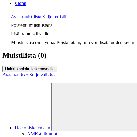
suomi
Avaa muistilista
Sulje muistilista
Poistettu muistilistalta
Lisätty muistilistalle
Muistilistasi on täynnä. Poista jotain, niin voit lisätä uuden sivun m
Muistilista
(0)
Linkki kopioitu leikepöydälle
Avaa valikko
Sulje valikko
Hae opiskelemaan
AMK-tutkinnot