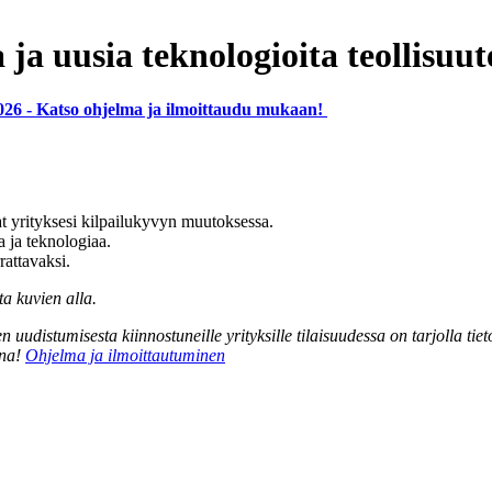
 ja uusia teknologioita teollisuu
026 - Katso ohjelma ja ilmoittaudu mukaan!
at yrityksesi kilpailukyvyn muutoksessa.
a ja teknologiaa.
rattavaksi.
a kuvien alla.
en uudistumisesta kiinnostuneille yrityksille tilaisuudessa on tarjolla ti
ina!
Ohjelma ja ilmoittautuminen