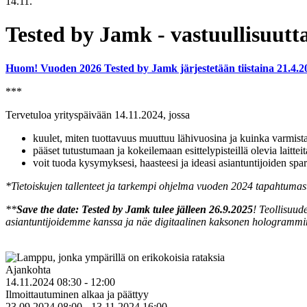
14.11.
Tested by Jamk - vastuullisuutta
Huom! Vuoden 2026 Tested by Jamk järjestetään tiistaina 21.4.2
***
Tervetuloa yrityspäivään 14.11.2024, jossa
kuulet, miten tuottavuus muuttuu lähivuosina ja kuinka varmist
pääset tutustumaan ja kokeilemaan esittelypisteillä olevia laitteit
voit tuoda kysymyksesi, haasteesi ja ideasi asiantuntijoiden spar
*Tietoiskujen tallenteet ja tarkempi ohjelma vuoden 2024 tapahtumast
**
Save the date: Tested by Jamk tulee jälleen 26.9.2025
! Teollisuud
asiantuntijoidemme kanssa ja näe digitaalinen kaksonen hologramm
Ajankohta
14.11.2024 08:30 - 12:00
Ilmoittautuminen alkaa ja päättyy
23.09.2024 08:00 - 13.11.2024 16:00