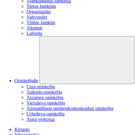
Ajankohtaista Jamkissa
Tietoa Jamkista
Organisaatio
Vahvuudet
Töihin Jamkiin
Alumnit
Lahjoita
Opiskelijalle
Uusi opiskelija
Tutkinto-opiskelija
Avoimen opiskelija
Vieraileva opiskelija
Ammatillisen opettajakorkeakoulun opiskelija
Urheileva opiskelija
Asioi verkossa
Kirjasto
Yhteystiedot