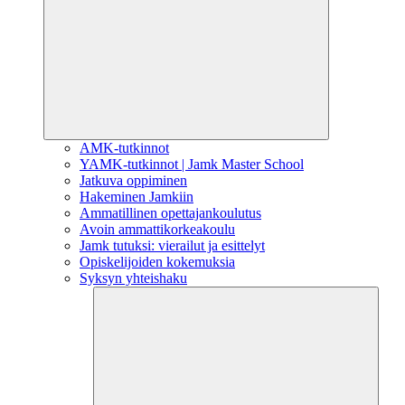
AMK-tutkinnot
YAMK-tutkinnot | Jamk Master School
Jatkuva oppiminen
Hakeminen Jamkiin
Ammatillinen opettajankoulutus
Avoin ammattikorkeakoulu
Jamk tutuksi: vierailut ja esittelyt
Opiskelijoiden kokemuksia
Syksyn yhteishaku