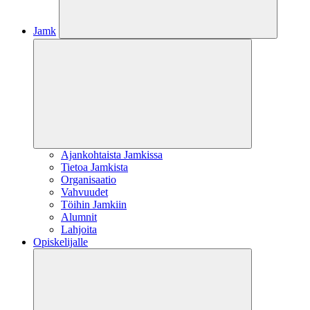
Jamk
Ajankohtaista Jamkissa
Tietoa Jamkista
Organisaatio
Vahvuudet
Töihin Jamkiin
Alumnit
Lahjoita
Opiskelijalle