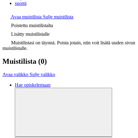
suomi
Avaa muistilista
Sulje muistilista
Poistettu muistilistalta
Lisätty muistilistalle
Muistilistasi on täynnä. Poista jotain, niin voit lisätä uuden sivun
muistilistalle.
Muistilista
(0)
Avaa valikko
Sulje valikko
Hae opiskelemaan