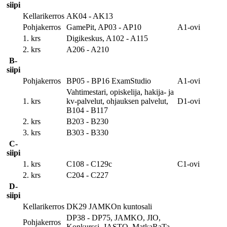
siipi
Kellarikerros
AK04 - AK13
Pohjakerros
GamePit, AP03 - AP10
A1-ovi
1. krs
Digikeskus, A102 - A115
2. krs
A206 - A210
B-
siipi
Pohjakerros
BP05 - BP16 ExamStudio
A1-ovi
Vahtimestari, opiskelija, hakija- ja
1. krs
kv-palvelut, ohjauksen palvelut,
D1-ovi
B104 - B117
2. krs
B203 - B230
3. krs
B303 - B330
C-
siipi
1. krs
C108 - C129c
C1-ovi
2. krs
C204 - C227
D-
siipi
Kellarikerros
DK29 JAMKOn kuntosali
DP38 - DP75, JAMKO, JIO,
Pohjakerros
Konkurssi, JASTO, MatkaRaTa