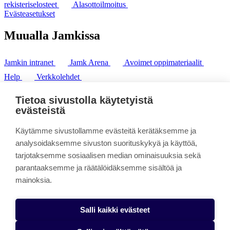
rekisteriselosteet
Alasottoilmoitus
Evästeasetukset
Muualla Jamkissa
Jamkin intranet
Jamk Arena
Avoimet oppimateriaalit
Help
Verkkolehdet
Pl 207 | 40101 Jyväskylä
puh. +358 20 743 8100
Tietoa sivustolla käytetyistä
fax. +358 14 449 9694
evästeistä
Käytämme sivustollamme evästeitä kerätäksemme ja
analysoidaksemme sivuston suorituskykyä ja käyttöä,
tarjotaksemme sosiaalisen median ominaisuuksia sekä
parantaaksemme ja räätälöidäksemme sisältöä ja
mainoksia.
Salli kaikki evästeet