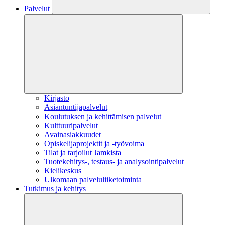
Palvelut
Kirjasto
Asiantuntijapalvelut
Koulutuksen ja kehittämisen palvelut
Kulttuuripalvelut
Avainasiakkuudet
Opiskelijaprojektit​ ja -työvoima
Tilat ja tarjoilut Jamkista
Tuotekehitys-, testaus- ja analysointipalvelut
Kielikeskus
Ulkomaan palveluliiketoiminta
Tutkimus ja kehitys