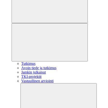
Tutkimus
Avoin tiede ja tutkimus
Jamkin julkaisut
TKI-projektit
Vastuullinen arviointi