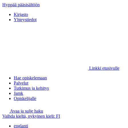
Hyppää pääsisältöön
Kirjasto
Yhteystiedot
Linkki etusivulle
Hae opiskelemaan
Palvelut
Tutkimus ja kehitys
Jamk
Opiskelijalle
Avaa ja sulje haku
Vaihda kieltä, nykyinen kieli:
FI
englanti