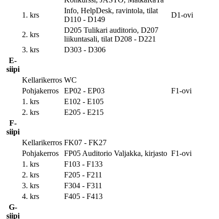
Info, HelpDesk, ravintola, tilat
1. krs
D1-ovi
D110 - D149
D205 Tulikari auditorio, D207
2. krs
liikuntasali, tilat D208 - D221
3. krs
D303 - D306
E-
siipi
Kellarikerros
WC
Pohjakerros
EP02 - EP03
F1-ovi
1. krs
E102 - E105
2. krs
E205 - E215
F-
siipi
Kellarikerros
FK07 - FK27
Pohjakerros
FP05 Auditorio Valjakka, kirjasto
F1-ovi
1. krs
F103 - F133
2. krs
F205 - F211
3. krs
F304 - F311
4. krs
F405 - F413
G-
siipi