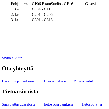
Pohjakerros
GP06 ExamStudio - GP16
G1-ovi
1. krs
G104 - G111
2. krs
G201 - G206
3. krs
G301 - G318
Sivun alkuun
Ota yhteyttä
Laskutus ja hankinnat
Tilaa uutiskirje
Yhteystiedot
Tietoa sivuista
Saavutettavuusseloste
Tietosuoja Jamkissa
Tietosuoja- ja