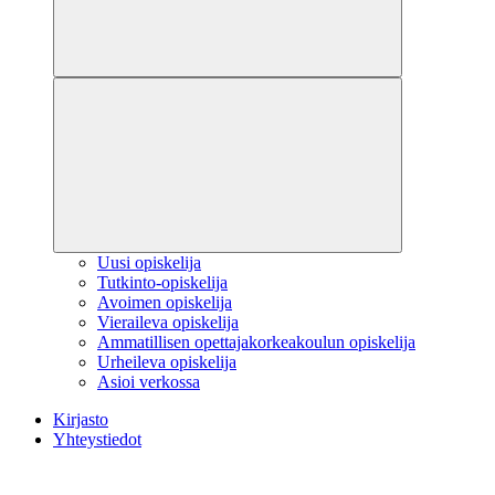
Uusi opiskelija
Tutkinto-opiskelija
Avoimen opiskelija
Vieraileva opiskelija
Ammatillisen opettajakorkeakoulun opiskelija
Urheileva opiskelija
Asioi verkossa
Kirjasto
Yhteystiedot