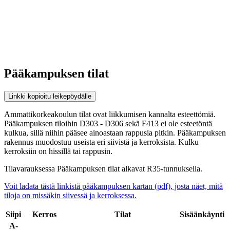
Pääkampuksen tilat
Linkki kopioitu leikepöydälle
Ammattikorkeakoulun tilat ovat liikkumisen kannalta esteettömiä.
Pääkampuksen tiloihin D303 - D306 sekä F413 ei ole esteetöntä
kulkua, sillä niihin pääsee ainoastaan rappusia pitkin. Pääkampuksen
rakennus muodostuu useista eri siivistä ja kerroksista. Kulku
kerroksiin on hissillä tai rappusin.
Tilavarauksessa Pääkampuksen tilat alkavat R35-tunnuksella.
Voit ladata tästä linkistä pääkampuksen kartan (pdf), josta näet, mitä
tiloja on missäkin siivessä ja kerroksessa.
Siipi
Kerros
Tilat
Sisäänkäynti
A-