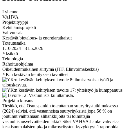
Lyhenne
VAHVA
Projektityyppi
Kehittämisprojekti
Vahvuusala
Kestävät biotalous- ja energiaratkaisut
Toteutusaika
1.10.2024 - 31.5.2026
Yksikkö
Teknologia
Rahoitusohjelma
Oikeudenmukainen siirtymä (JTF, Elinvoimakeskus)
YK:n kestävän kehityksen tavoitteet
Projektin kuvaus
Tiesitkö, että Osuuspankin toteuttaman suuryritystutkimuksessa
(2024) selvisi, että vastanneista suuryrityksistä jopa 56 % on
joutunut vaihtamaan alihankkijoita tai toimittajia
vastuullisuusvelvoitteiden takia? Siksi VAHVA-hanke vahvistaa
keskisuomalaisten pk- ja mikroyritysten kyvykkyyttä raportoida