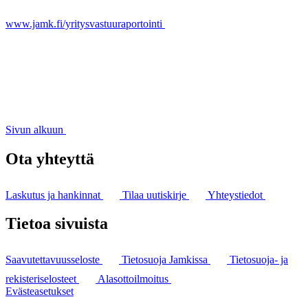
www.jamk.fi/yritysvastuuraportointi
Sivun alkuun
Ota yhteyttä
Laskutus ja hankinnat
Tilaa uutiskirje
Yhteystiedot
Tietoa sivuista
Saavutettavuusseloste
Tietosuoja Jamkissa
Tietosuoja- ja
rekisteriselosteet
Alasottoilmoitus
Evästeasetukset