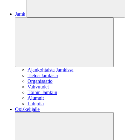
Jamk
Ajankohtaista Jamkissa
Tietoa Jamkista
Organisaatio
Vahvuudet
Töihin Jamkiin
Alumnit
Lahjoita
Opiskelijalle