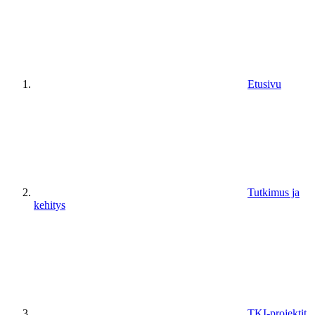
Etusivu
Tutkimus ja
kehitys
TKI-projektit