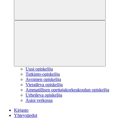
Uusi opiskelija
Tutkinto-opiskelija
Avoimen opiskelija
Vieraileva opiskelija
Ammatillisen opettajakorkeakoulun opiskelija
Urheileva opiskelija
Asioi verkossa
Kirjasto
Yhteystiedot