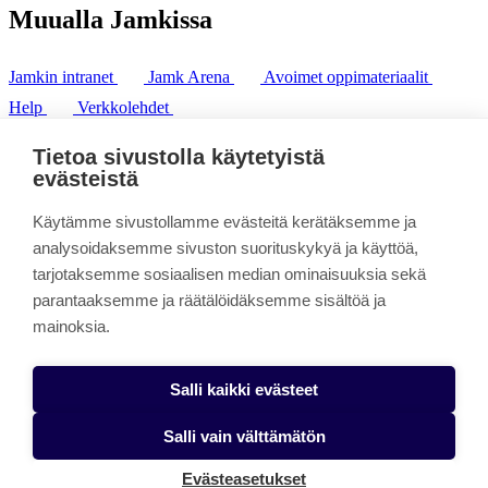
Muualla Jamkissa
Jamkin intranet
Jamk Arena
Avoimet oppimateriaalit
Help
Verkkolehdet
Pl 207 | 40101 Jyväskylä
puh. +358 20 743 8100
Tietoa sivustolla käytetyistä
fax. +358 14 449 9694
evästeistä
Käytämme sivustollamme evästeitä kerätäksemme ja
analysoidaksemme sivuston suorituskykyä ja käyttöä,
tarjotaksemme sosiaalisen median ominaisuuksia sekä
parantaaksemme ja räätälöidäksemme sisältöä ja
mainoksia.
Salli kaikki evästeet
Salli vain välttämätön
Evästeasetukset