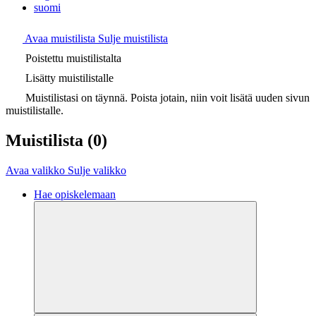
suomi
Avaa muistilista
Sulje muistilista
Poistettu muistilistalta
Lisätty muistilistalle
Muistilistasi on täynnä. Poista jotain, niin voit lisätä uuden sivun
muistilistalle.
Muistilista
(0)
Avaa valikko
Sulje valikko
Hae opiskelemaan