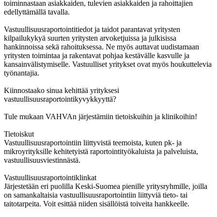
toiminnastaan asiakkaiden, tulevien asiakkaiden ja rahoittajien
edellyttämällä tavalla.
Vastuullisuusraportointitiedot ja taidot parantavat yritysten
kilpailukykyä suurten yritysten arvoketjuissa ja julkisissa
hankinnoissa sekä rahoituksessa. Ne myös auttavat uudistamaan
yritysten toimintaa ja rakentavat pohjaa kestävälle kasvulle ja
kansainvälistymiselle. Vastuulliset yritykset ovat myös houkuttelevia
työnantajia.
Kiinnostaako sinua kehittää yrityksesi
vastuullisuusraportointikyvykkyyttä?
Tule mukaan VAHVAn järjestämiin tietoiskuihin ja klinikoihin!
Tietoiskut
Vastuullisuusraportointiin liittyvistä teemoista, kuten pk- ja
mikroyrityksille kehitetyistä raportointityökaluista ja palveluista,
vastuullisuusviestinnästä.
Vastuullisuusraportointiklinkat
Järjestetään eri puolilla Keski-Suomea pienille yritysryhmille, joilla
on samankaltaisia vastuullisuusraportointiin liittyviä tieto- tai
taitotarpeita. Voit esittää niiden sisällöistä toiveita hankkeelle.