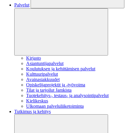
Palvelut
Kirjasto
Asiantuntijapalvelut
Koulutuksen ja kehittämisen palvelut
Kulttuuripalvelut
Avainasiakkuudet
Opiskelijaprojektit​ ja -työvoima
Tilat ja tarjoilut Jamkista
Tuotekehitys-, testaus- ja analysointipalvelut
Kielikeskus
Ulkomaan palveluliiketoiminta
Tutkimus ja kehitys