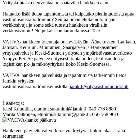
Yrityskohtaista neuvontaa on saatavilla hankkeen ajan
Haluatko lisää tietoa tapahtumista tai kaipaatko pienimuotoista apua
vastuullisuusraportointiin? Seuraa oman elinkeinotoimijan
verkkosivuja ja some sekä tutustu hankkeen virallisiin
verkkosivuihin! Ne julkaistaan tammikuussa 2025.
VAHVA-hankkeen toteuttaja on Jyväskylän, Äänekosken, Laukaan,
Jämsän, Keuruun, Muuramen, Saarijärven ja Hankasalmen
yrityspalvelut ja Keski-Suomen yritysten ympäristövastuuverkosto
YmpyräKS. Se palvelee erityisesti biotalouden, teollisuuden ja
logistiikan pk- ja mikroyrityksiä koko Keski-Suomessa.
VAHVA-hankkeen palveluista ja tapahtumista tarkemmin tietoa
Jamkin yritysten
vastuullisuusraportointisivuistolla:
jamk.fi/yritysvastuuraportointi
Lisätietoja:
Kirsi Knuuttila, etunimi.sukunimi@jamk.fi, 040 776 8880
Marita Valkonen, etunimi.sukunimi@jamk.fi, 050 568 9616
Hankkeen päivitettävät verkkosivut löytyvät linkin takaa. Laita
seurantaan: