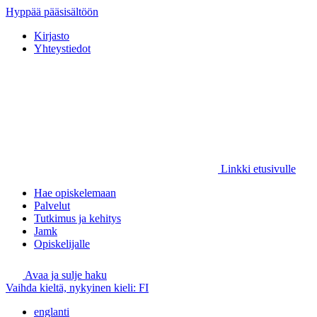
Hyppää pääsisältöön
Kirjasto
Yhteystiedot
Linkki etusivulle
Hae opiskelemaan
Palvelut
Tutkimus ja kehitys
Jamk
Opiskelijalle
Avaa ja sulje haku
Vaihda kieltä, nykyinen kieli:
FI
englanti