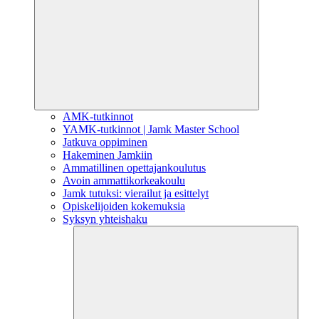
AMK-tutkinnot
YAMK-tutkinnot | Jamk Master School
Jatkuva oppiminen
Hakeminen Jamkiin
Ammatillinen opettajankoulutus
Avoin ammattikorkeakoulu
Jamk tutuksi: vierailut ja esittelyt
Opiskelijoiden kokemuksia
Syksyn yhteishaku