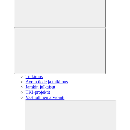
Tutkimus
Avoin tiede ja tutkimus
Jamkin julkaisut
TKI-projektit
Vastuullinen arviointi