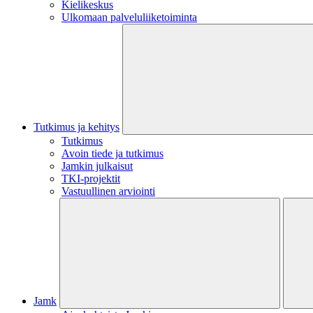
Kielikeskus
Ulkomaan palveluliiketoiminta
Tutkimus ja kehitys
Tutkimus
Avoin tiede ja tutkimus
Jamkin julkaisut
TKI-projektit
Vastuullinen arviointi
Jamk