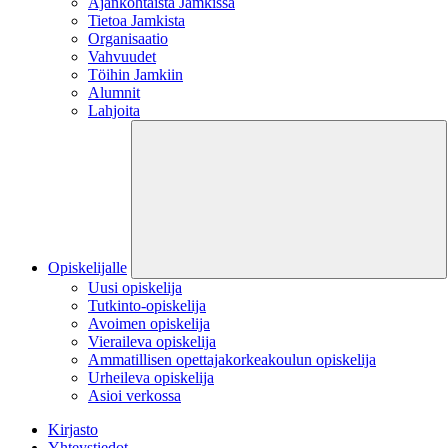
Ajankohtaista Jamkissa
Tietoa Jamkista
Organisaatio
Vahvuudet
Töihin Jamkiin
Alumnit
Lahjoita
Opiskelijalle
Uusi opiskelija
Tutkinto-opiskelija
Avoimen opiskelija
Vieraileva opiskelija
Ammatillisen opettajakorkeakoulun opiskelija
Urheileva opiskelija
Asioi verkossa
Kirjasto
Yhteystiedot