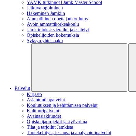
YAMK-tutkinnot | Jamk Master School
Jatkuva oppiminen
Hakeminen Jamkiin
Ammatillinen opettajankoulutus
Avoin ammattikorkeakoulu
Jamk tutuksi: vierailut ja esittelyt
Opiskelijoiden kokemuksia
Syksyn yhteishaku
Palvelut
Kirjasto
Asiantuntijapalvelut
Koulutuksen ja kehittämisen palvelut
Kulttuuripalvelut
Avainasiakkuudet
Opiskelijaprojektit​ ja -työvoima
Tilat ja tarjoilut Jamkista
Tuotekehitys-, testaus- ja analysointipalvelut