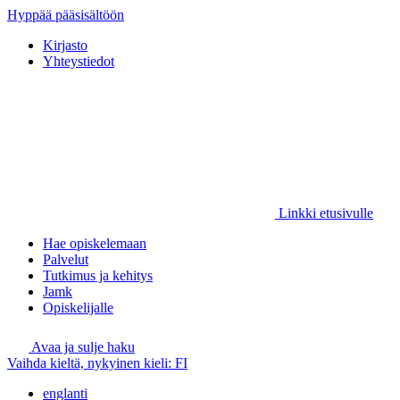
Hyppää pääsisältöön
Kirjasto
Yhteystiedot
Linkki etusivulle
Hae opiskelemaan
Palvelut
Tutkimus ja kehitys
Jamk
Opiskelijalle
Avaa ja sulje haku
Vaihda kieltä, nykyinen kieli:
FI
englanti