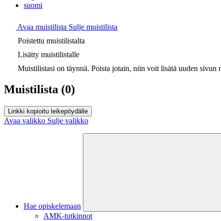
suomi
Avaa muistilista
Sulje muistilista
Poistettu muistilistalta
Lisätty muistilistalle
Muistilistasi on täynnä. Poista jotain, niin voit lisätä uuden sivun m
Muistilista
(0)
Linkki kopioitu leikepöydälle
Avaa valikko
Sulje valikko
Hae opiskelemaan
AMK-tutkinnot