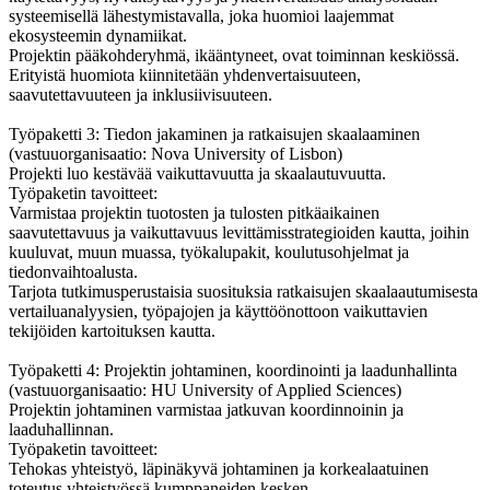
systeemisellä lähestymistavalla, joka huomioi laajemmat
ekosysteemin dynamiikat.
Projektin pääkohderyhmä, ikääntyneet, ovat toiminnan keskiössä.
Erityistä huomiota kiinnitetään yhdenvertaisuuteen,
saavutettavuuteen ja inklusiivisuuteen.
Työpaketti 3: Tiedon jakaminen ja ratkaisujen skaalaaminen
(vastuuorganisaatio: Nova University of Lisbon)
Projekti luo kestävää vaikuttavuutta ja skaalautuvuutta.
Työpaketin tavoitteet:
Varmistaa projektin tuotosten ja tulosten pitkäaikainen
saavutettavuus ja vaikuttavuus levittämisstrategioiden kautta, joihin
kuuluvat, muun muassa, työkalupakit, koulutusohjelmat ja
tiedonvaihtoalusta.
Tarjota tutkimusperustaisia suosituksia ratkaisujen skaalaautumisesta
vertailuanalyysien, työpajojen ja käyttöönottoon vaikuttavien
tekijöiden kartoituksen kautta.
Työpaketti 4: Projektin johtaminen, koordinointi ja laadunhallinta
(vastuuorganisaatio: HU University of Applied Sciences)
Projektin johtaminen varmistaa jatkuvan koordinnoinin ja
laaduhallinnan.
Työpaketin tavoitteet:
Tehokas yhteistyö, läpinäkyvä johtaminen ja korkealaatuinen
toteutus yhteistyössä kumppaneiden kesken.