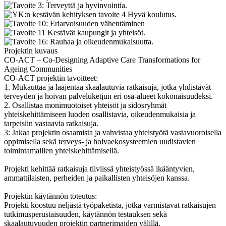
Projektin kuvaus
CO-ACT – Co-Designing Adaptive Care Transformations for
Ageing Communities
CO-ACT projektin tavoitteet:
1. Mukauttaa ja laajentaa skaalautuvia ratkaisuja, jotka yhdistävät
terveyden ja hoivan palveluketjun eri osa-alueet kokonaisuudeksi.
2. Osallistaa monimuotoiset yhteisöt ja sidosryhmät
yhteiskehittämiseen luoden osallistavia, oikeudenmukaisia ja
tarpeisiin vastaavia ratkaisuja.
3: Jakaa projektin osaamista ja vahvistaa yhteistyötä vastavuoroisella
oppimisella sekä terveys- ja hoivaekosysteemien uudistavien
toimintamallien yhteiskehittämisellä.
Projekti kehittää ratkaisuja tiiviissä yhteistyössä ikääntyvien,
ammattilaisten, perheiden ja paikallisten yhteisöjen kanssa.
Projektin käytännön toteutus:
Projekti koostuu neljästä työpaketista, jotka varmistavat ratkaisujen
tutkimusperustaisuuden, käytännön testauksen sekä
skaalautuvuuden projektin partnerimaiden välillä.