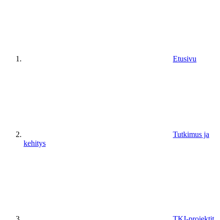
Etusivu
Tutkimus ja
kehitys
TKI-projektit