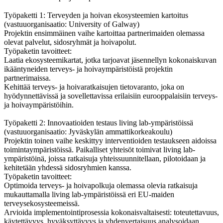
Työpaketti 1: Terveyden ja hoivan ekosysteemien kartoitus
(vastuuorganisaatio: University of Galway)
Projektin ensimmäinen vaihe kartoittaa partnerimaiden olemassa
olevat palvelut, sidosryhmät ja hoivapolut.
Työpaketin tavoitteet:
Laatia ekosysteemikartat, jotka tarjoavat jäsennellyn kokonaiskuvan
ikääntyneiden terveys- ja hoivaympäristöistä projektin
partnerimaissa.
Kehittää terveys- ja hoivaratkaisujen tietovaranto, joka on
hyödynnettävissä ja sovellettavissa erilaisiin eurooppalaisiin terveys-
ja hoivaympäristöihin.
Työpaketti 2: Innovaatioiden testaus living lab-ympäristöissä
(vastuuorganisaatio: Jyväskylän ammattikorkeakoulu)
Projektin toinen vaihe keskittyy interventioiden testaukseen aidoissa
toimintaympäristöissä. Paikalliset yhteisöt toimivat living lab-
ympäristöinä, joissa ratkaisuja yhteissuunnitellaan, pilotoidaan ja
kehitetään yhdessä sidosryhmien kanssa.
Työpaketin tavoitteet:
Optimoida terveys- ja hoivapolkuja olemassa olevia ratkaisuja
mukauttamalla living lab-ympäristöissä eri EU-maiden
terveysekosysteemeissä.
Arvioida implementointiprosessia kokonaisvaltaisesti: toteutettavuus,
käytettävyys, hyväksyttävyys ja yhdenvertaisuus analysoidaan