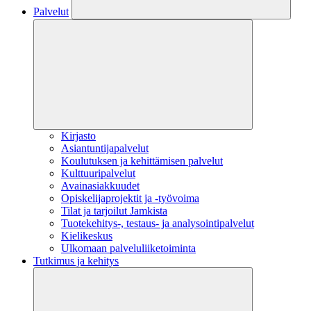
Palvelut
Kirjasto
Asiantuntijapalvelut
Koulutuksen ja kehittämisen palvelut
Kulttuuripalvelut
Avainasiakkuudet
Opiskelijaprojektit​ ja -työvoima
Tilat ja tarjoilut Jamkista
Tuotekehitys-, testaus- ja analysointipalvelut
Kielikeskus
Ulkomaan palveluliiketoiminta
Tutkimus ja kehitys