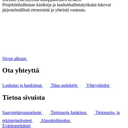
Projektinhallinnan käsikirja ja laadunhallintatyökalut tukevat
järjestelmällistä etenemistä ja yhteistä vastuuta.
Sivun alkuun
Ota yhteyttä
Laskutus ja hankinnat
Tilaa uutiskirje
Yhteystiedot
Tietoa sivuista
Saavutettavuusseloste
Tietosuoja Jamkissa
Tietosuoja- ja
rekisteriselosteet
Alasottoilmoitus
Evästeasetukset