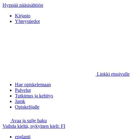
Hyppää pääsisältöön
Kirjasto
Yhteystiedot
Linkki etusivulle
Hae opiskelemaan
Palvelut
Tutkimus ja kehitys
Jamk
Opiskelijalle
Avaa ja sulje haku
Vaihda kieltä, nykyinen kieli:
FI
englanti