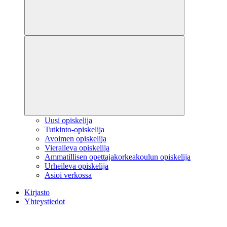
Uusi opiskelija
Tutkinto-opiskelija
Avoimen opiskelija
Vieraileva opiskelija
Ammatillisen opettajakorkeakoulun opiskelija
Urheileva opiskelija
Asioi verkossa
Kirjasto
Yhteystiedot