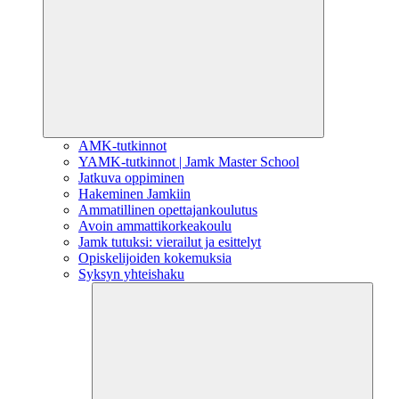
AMK-tutkinnot
YAMK-tutkinnot | Jamk Master School
Jatkuva oppiminen
Hakeminen Jamkiin
Ammatillinen opettajankoulutus
Avoin ammattikorkeakoulu
Jamk tutuksi: vierailut ja esittelyt
Opiskelijoiden kokemuksia
Syksyn yhteishaku