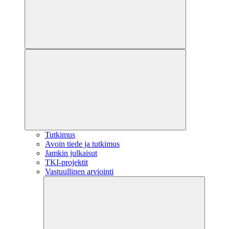
Tutkimus
Avoin tiede ja tutkimus
Jamkin julkaisut
TKI-projektit
Vastuullinen arviointi