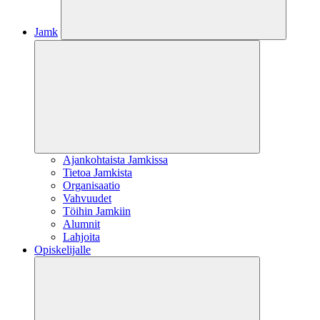
Jamk
Ajankohtaista Jamkissa
Tietoa Jamkista
Organisaatio
Vahvuudet
Töihin Jamkiin
Alumnit
Lahjoita
Opiskelijalle