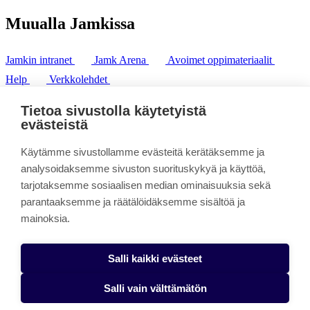
Muualla Jamkissa
Jamkin intranet
Jamk Arena
Avoimet oppimateriaalit
Help
Verkkolehdet
Pl 207 | 40101 Jyväskylä
puh. +358 20 743 8100
Tietoa sivustolla käytetyistä
fax. +358 14 449 9694
evästeistä
Käytämme sivustollamme evästeitä kerätäksemme ja
analysoidaksemme sivuston suorituskykyä ja käyttöä,
tarjotaksemme sosiaalisen median ominaisuuksia sekä
parantaaksemme ja räätälöidäksemme sisältöä ja
mainoksia.
Salli kaikki evästeet
Salli vain välttämätön