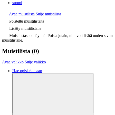
suomi
Avaa muistilista
Sulje muistilista
Poistettu muistilistalta
Lisätty muistilistalle
Muistilistasi on täynnä. Poista jotain, niin voit lisätä uuden sivun
muistilistalle.
Muistilista
(0)
Avaa valikko
Sulje valikko
Hae opiskelemaan