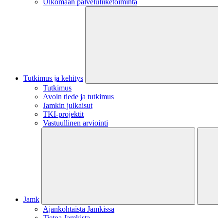
Ulkomaan palveluliiketoiminta
Tutkimus ja kehitys
Tutkimus
Avoin tiede ja tutkimus
Jamkin julkaisut
TKI-projektit
Vastuullinen arviointi
Jamk
Ajankohtaista Jamkissa
Tietoa Jamkista