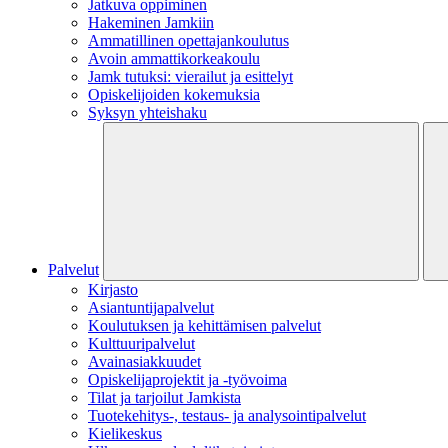
Jatkuva oppiminen
Hakeminen Jamkiin
Ammatillinen opettajankoulutus
Avoin ammattikorkeakoulu
Jamk tutuksi: vierailut ja esittelyt
Opiskelijoiden kokemuksia
Syksyn yhteishaku
Palvelut
Kirjasto
Asiantuntijapalvelut
Koulutuksen ja kehittämisen palvelut
Kulttuuripalvelut
Avainasiakkuudet
Opiskelijaprojektit​ ja -työvoima
Tilat ja tarjoilut Jamkista
Tuotekehitys-, testaus- ja analysointipalvelut
Kielikeskus