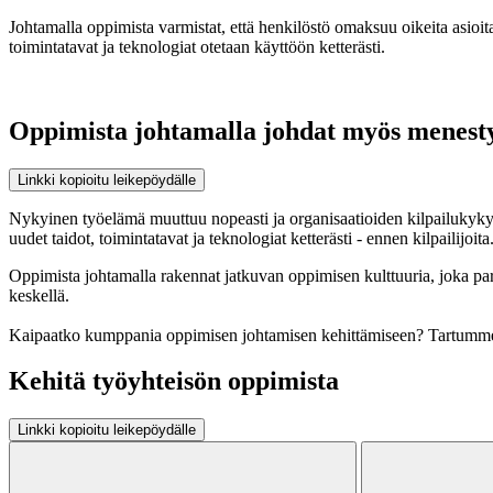
Johtamalla oppimista varmistat, että henkilöstö omaksuu oikeita asioi
toimintatavat ja teknologiat otetaan käyttöön ketterästi.
Oppimista johtamalla johdat myös menest
Linkki kopioitu leikepöydälle
Nykyinen työelämä muuttuu nopeasti ja organisaatioiden kilpailukyk
uudet taidot, toimintatavat ja teknologiat ketterästi - ennen kilpailijoita
Oppimista johtamalla rakennat jatkuvan oppimisen kulttuuria, joka pa
keskellä.
Kaipaatko kumppania oppimisen johtamisen kehittämiseen? Tartumme 
Kehitä työyhteisön oppimista
Linkki kopioitu leikepöydälle