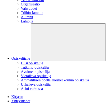
Organisaatio
Vahvuudet
Töihin Jamkiin
Alumnit
Lahjoita
Opiskelijalle
Uusi opiskelija
Tutkinto-opiskelija
Avoimen opiskelija
Vieraileva opiskelija
Ammatillisen opettajakorkeakoulun opiskelija
Urheileva opiskelija
Asioi verkossa
Kirjasto
Yhteystiedot