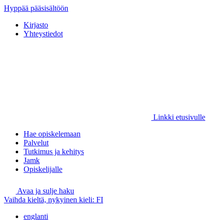
Hyppää pääsisältöön
Kirjasto
Yhteystiedot
Linkki etusivulle
Hae opiskelemaan
Palvelut
Tutkimus ja kehitys
Jamk
Opiskelijalle
Avaa ja sulje haku
Vaihda kieltä, nykyinen kieli:
FI
englanti