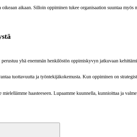
ta oikeaan aikaan. Silloin oppiminen tukee organisaation suuntaa myös 
ystä
y perustuu yhä enemmän henkilöstön oppimiskyvyn jatkuvaan kehittämi
.
rantaa tuottavuutta ja työntekijäkokemusta. Kun oppiminen on strategi
mielellämme haasteeseen. Lupaamme kuunnella, kunnioittaa ja valmen