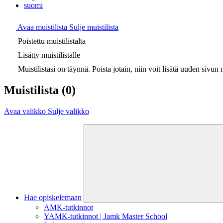
suomi
Avaa muistilista
Sulje muistilista
Poistettu muistilistalta
Lisätty muistilistalle
Muistilistasi on täynnä. Poista jotain, niin voit lisätä uuden sivun m
Muistilista
(0)
Avaa valikko
Sulje valikko
Hae opiskelemaan
AMK-tutkinnot
YAMK-tutkinnot | Jamk Master School