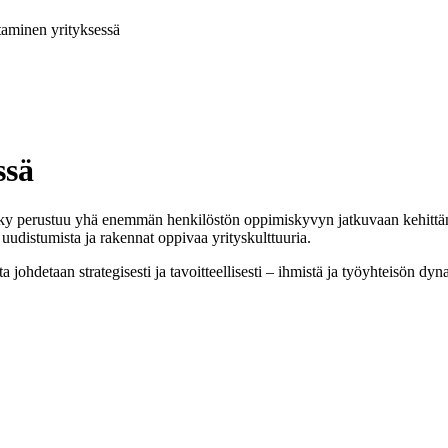
aminen yrityksessä
ssä
yky perustuu yhä enemmän henkilöstön oppimiskyvyn jatkuvaan kehittäm
udistumista ja rakennat oppivaa yrityskulttuuria.
ta johdetaan strategisesti ja tavoitteellisesti – ihmistä ja työyhteisön 