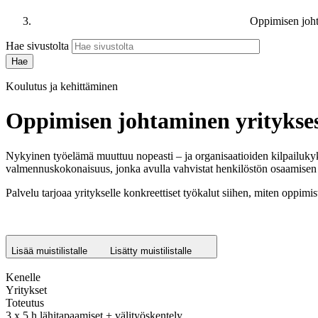
Oppimisen joht
Hae sivustolta
Koulutus ja kehittäminen
Oppimisen johtaminen yritykse
Nykyinen työelämä muuttuu nopeasti – ja organisaatioiden kilpailuk
valmennuskokonaisuus, jonka avulla vahvistat henkilöstön osaamisen u
Palvelu tarjoaa yritykselle konkreettiset työkalut siihen, miten oppimis
Lisää muistilistalle
Lisätty muistilistalle
Kenelle
Yritykset
Toteutus
3 x 5 h lähitapaamiset + välityöskentely