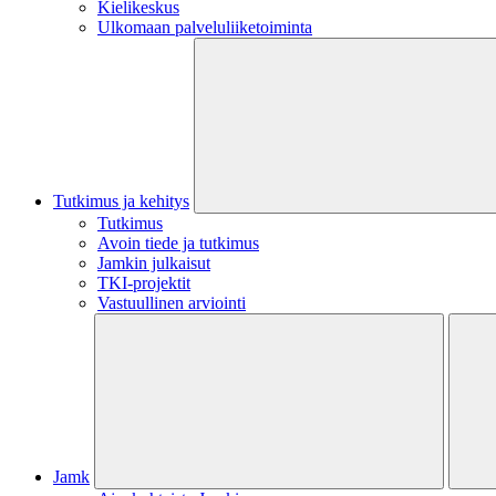
Kielikeskus
Ulkomaan palveluliiketoiminta
Tutkimus ja kehitys
Tutkimus
Avoin tiede ja tutkimus
Jamkin julkaisut
TKI-projektit
Vastuullinen arviointi
Jamk