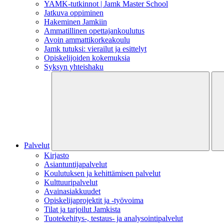
YAMK-tutkinnot | Jamk Master School
Jatkuva oppiminen
Hakeminen Jamkiin
Ammatillinen opettajankoulutus
Avoin ammattikorkeakoulu
Jamk tutuksi: vierailut ja esittelyt
Opiskelijoiden kokemuksia
Syksyn yhteishaku
Palvelut
Kirjasto
Asiantuntijapalvelut
Koulutuksen ja kehittämisen palvelut
Kulttuuripalvelut
Avainasiakkuudet
Opiskelijaprojektit​ ja -työvoima
Tilat ja tarjoilut Jamkista
Tuotekehitys-, testaus- ja analysointipalvelut