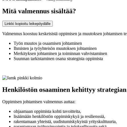
Mitä valmennus sisältää?
Linkki kopioitu leikepöydälle
Valmennus koostuu keskeisistä oppimisen ja muutoksen johtamisen te
Työn muutos ja osaamisen johtaminen
Ihmisten ja työyhteisön muutoksen johtaminen
Merkityksen johtaminen ja toiminnan vahvistaminen
Suunnan tarkistaminen osana strategista oppimista
Henkilöstön osaaminen kehittyy strategia
Oppimisen johtamisen valmennus auttaa:
ohjaamaan oppimista kohti tavoitteita,
lisäämään henkilöstön oppimiskykyä ja resilienssiä,
rakentamaan yhteistä, uudistumiskykyistä yrityskulttuuria,
parantamaan työhyvinvointia ja tuloksellisuutta sekä