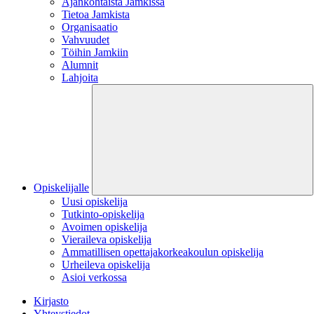
Ajankohtaista Jamkissa
Tietoa Jamkista
Organisaatio
Vahvuudet
Töihin Jamkiin
Alumnit
Lahjoita
Opiskelijalle
Uusi opiskelija
Tutkinto-opiskelija
Avoimen opiskelija
Vieraileva opiskelija
Ammatillisen opettajakorkeakoulun opiskelija
Urheileva opiskelija
Asioi verkossa
Kirjasto
Yhteystiedot