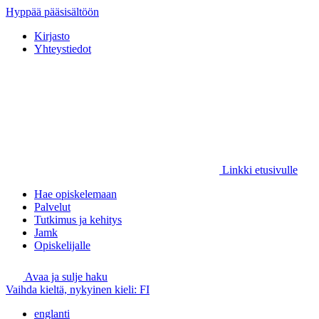
Hyppää pääsisältöön
Kirjasto
Yhteystiedot
Linkki etusivulle
Hae opiskelemaan
Palvelut
Tutkimus ja kehitys
Jamk
Opiskelijalle
Avaa ja sulje haku
Vaihda kieltä, nykyinen kieli:
FI
englanti