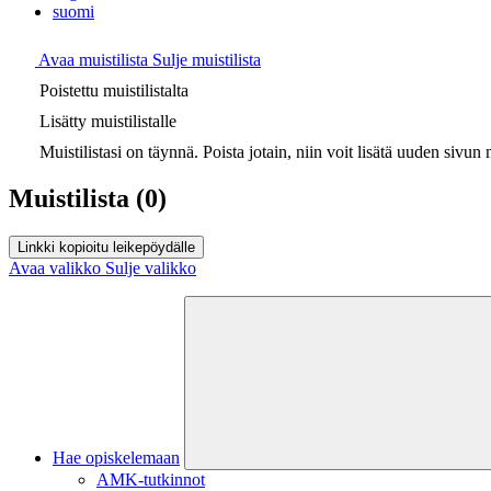
suomi
Avaa muistilista
Sulje muistilista
Poistettu muistilistalta
Lisätty muistilistalle
Muistilistasi on täynnä. Poista jotain, niin voit lisätä uuden sivun m
Muistilista
(0)
Linkki kopioitu leikepöydälle
Avaa valikko
Sulje valikko
Hae opiskelemaan
AMK-tutkinnot