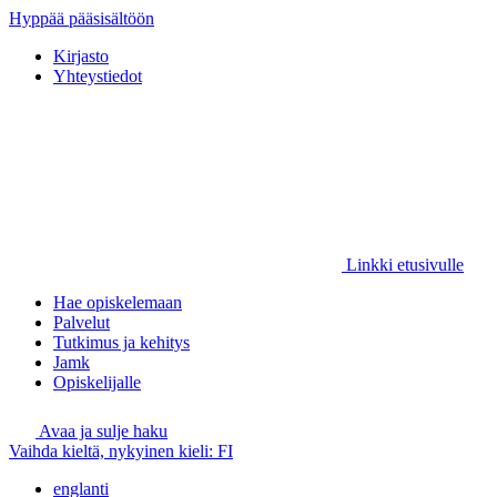
Hyppää pääsisältöön
Kirjasto
Yhteystiedot
Linkki etusivulle
Hae opiskelemaan
Palvelut
Tutkimus ja kehitys
Jamk
Opiskelijalle
Avaa ja sulje haku
Vaihda kieltä, nykyinen kieli:
FI
englanti