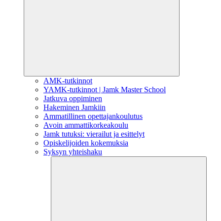
AMK-tutkinnot
YAMK-tutkinnot | Jamk Master School
Jatkuva oppiminen
Hakeminen Jamkiin
Ammatillinen opettajankoulutus
Avoin ammattikorkeakoulu
Jamk tutuksi: vierailut ja esittelyt
Opiskelijoiden kokemuksia
Syksyn yhteishaku