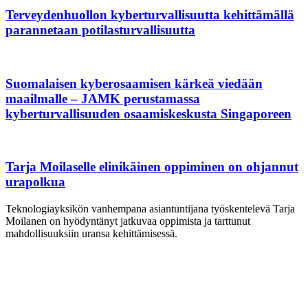
Terveydenhuollon kyberturvallisuutta kehittämällä
parannetaan potilasturvallisuutta
Suomalaisen kyberosaamisen kärkeä viedään
maailmalle – JAMK perustamassa
kyberturvallisuuden osaamiskeskusta Singaporeen
Tarja Moilaselle elinikäinen oppiminen on ohjannut
urapolkua
Teknologiayksikön vanhempana asiantuntijana työskentelevä Tarja
Moilanen on hyödyntänyt jatkuvaa oppimista ja tarttunut
mahdollisuuksiin uransa kehittämisessä.