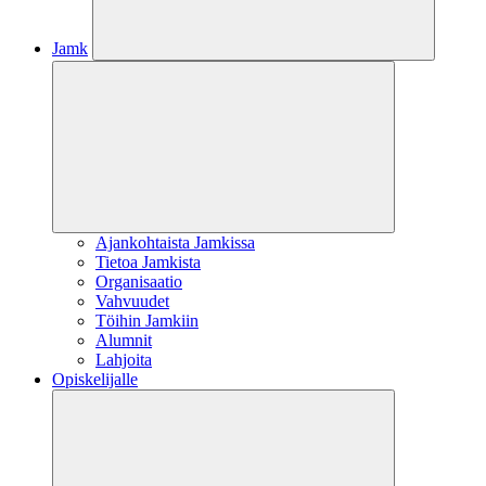
Jamk
Ajankohtaista Jamkissa
Tietoa Jamkista
Organisaatio
Vahvuudet
Töihin Jamkiin
Alumnit
Lahjoita
Opiskelijalle