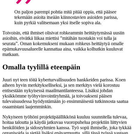
On paljon parempi pohtia mitä pitää oppia, että pääsee
tekemään asioita itseään kiinnostavien asioiden parissa,
kuin pyrkiä valitsemaan yksi itselle sopiva ala.
Toivoisin, että ihmiset olisivat rohkeammin heittäytymässä uusiin
asioihin, eivätkä liikaa miettisi ”mitähän tuostakin voi tulla ja
seurata”. Oman kokemukseni mukaan rohkeus heittäytyä omalle
epämukavuusalueelle kannattaa aina, vaikka kolhutkin kuuluvat
matkaan.
Omalla tyylillä eteenpäin
Juuri nyt teen töitä kyberturvallisuuden hankkeiden parissa. Koen
aiheen hyvin merkitykselliseksi, ja sen merkitys vielä korostuu
entisestään nykyisessä maailmantilanteessa. Lisäksi johdan
yksikkömme työhyvinvointiryhmää, ja toivoakseni pääsen
tulevaisuudessa hyödyntämään jo ensimmäisestä tutkinnosta saatua
osaamistani laajemminkin.
Nykyiseen työhöni projektipäällikkönä kuuluu suunnitella tulevaa,
hoitaa taloutta ja käydä jatkuvaa vuoropuhelua projektiin liittyvien
henkilöiden ja sidosryhmien kanssa. Työ sopii ihmiselle, joka tykkää
organisoida ja sietää lisäksi epävarmuutta, sillä tässä työssä vastaan