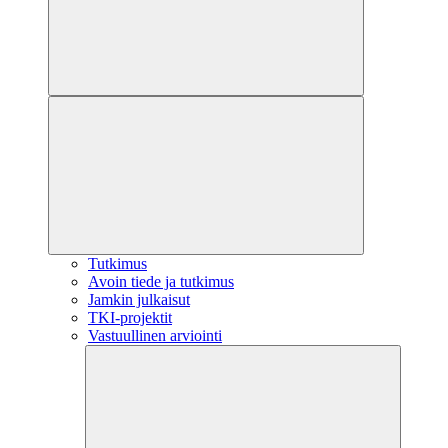
Tutkimus
Avoin tiede ja tutkimus
Jamkin julkaisut
TKI-projektit
Vastuullinen arviointi