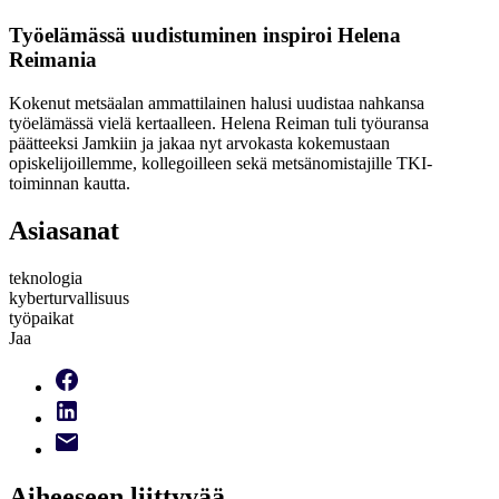
Työelämässä uudistuminen inspiroi Helena
Reimania
Kokenut metsäalan ammattilainen halusi uudistaa nahkansa
työelämässä vielä kertaalleen. Helena Reiman tuli työuransa
päätteeksi Jamkiin ja jakaa nyt arvokasta kokemustaan
opiskelijoillemme, kollegoilleen sekä metsänomistajille TKI-
toiminnan kautta.
Asiasanat
teknologia
kyberturvallisuus
työpaikat
Jaa
Aiheeseen liittyvää