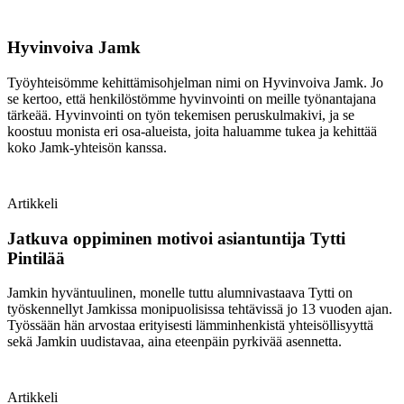
Hyvinvoiva Jamk
Työyhteisömme kehittämisohjelman nimi on Hyvinvoiva Jamk. Jo
se kertoo, että henkilöstömme hyvinvointi on meille työnantajana
tärkeää. Hyvinvointi on työn tekemisen peruskulmakivi, ja se
koostuu monista eri osa-alueista, joita haluamme tukea ja kehittää
koko Jamk-yhteisön kanssa.
Artikkeli
Jatkuva oppiminen motivoi asiantuntija Tytti
Pintilää
Jamkin hyväntuulinen, monelle tuttu alumnivastaava Tytti on
työskennellyt Jamkissa monipuolisissa tehtävissä jo 13 vuoden ajan.
Työssään hän arvostaa erityisesti lämminhenkistä yhteisöllisyyttä
sekä Jamkin uudistavaa, aina eteenpäin pyrkivää asennetta.
Artikkeli