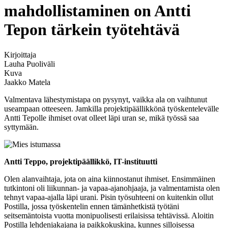
mahdollistaminen on Antti
Tepon tärkein työtehtävä
Kirjoittaja
Lauha Puoliväli
Kuva
Jaakko Matela
Valmentava lähestymistapa on pysynyt, vaikka ala on vaihtunut
useampaan otteeseen. Jamkilla projektipäällikkönä työskentelevälle
Antti Tepolle ihmiset ovat olleet läpi uran se, mikä työssä saa
syttymään.
Antti Teppo, projektipäällikkö, IT-instituutti
Olen alanvaihtaja, jota on aina kiinnostanut ihmiset. Ensimmäinen
tutkintoni oli liikunnan- ja vapaa-ajanohjaaja, ja valmentamista olen
tehnyt vapaa-ajalla läpi urani. Pisin työsuhteeni on kuitenkin ollut
Postilla, jossa työskentelin ennen tämänhetkistä työtäni
seitsemäntoista vuotta monipuolisesti erilaisissa tehtävissä. Aloitin
Postilla lehdenjakajana ja paikkokuskina, kunnes silloisessa