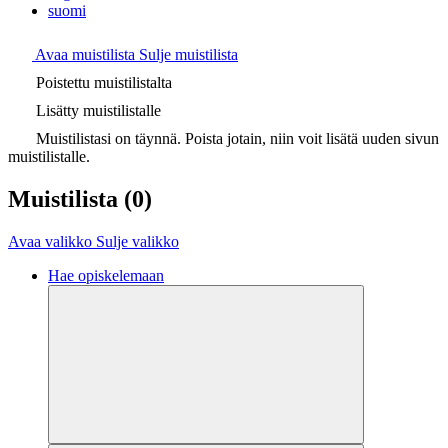
suomi
Avaa muistilista
Sulje muistilista
Poistettu muistilistalta
Lisätty muistilistalle
Muistilistasi on täynnä. Poista jotain, niin voit lisätä uuden sivun
muistilistalle.
Muistilista
(0)
Avaa valikko
Sulje valikko
Hae opiskelemaan