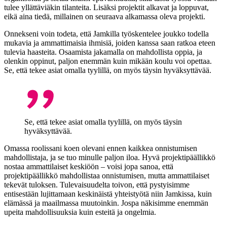
tulee yllättäviäkin tilanteita. Lisäksi projektit alkavat ja loppuvat,
eikä aina tiedä, millainen on seuraava alkamassa oleva projekti.
Onnekseni voin todeta, että Jamkilla työskentelee joukko todella
mukavia ja ammattimaisia ihmisiä, joiden kanssa saan ratkoa eteen
tulevia haasteita. Osaamista jakamalla on mahdollista oppia, ja
olenkin oppinut, paljon enemmän kuin mikään koulu voi opettaa.
Se, että tekee asiat omalla tyylillä, on myös täysin hyväksyttävää.
Se, että tekee asiat omalla tyylillä, on myös täysin
hyväksyttävää.
Omassa roolissani koen olevani ennen kaikkea onnistumisen
mahdollistaja, ja se tuo minulle paljon iloa. Hyvä projektipäällikkö
nostaa ammattilaiset keskiöön – voisi jopa sanoa, että
projektipäällikkö mahdollistaa onnistumisen, mutta ammattilaiset
tekevät tuloksen. Tulevaisuudelta toivon, että pystyisimme
entisestään lujittamaan keskinäistä yhteistyötä niin Jamkissa, kuin
elämässä ja maailmassa muutoinkin. Jospa näkisimme enemmän
upeita mahdollisuuksia kuin esteitä ja ongelmia.