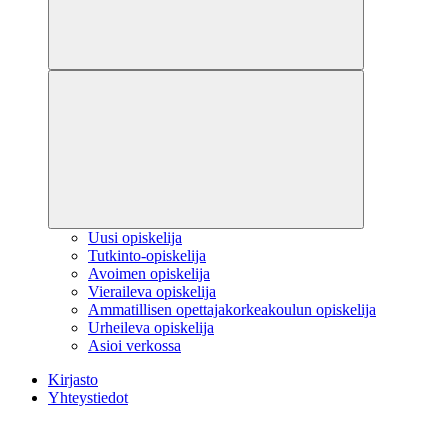
Uusi opiskelija
Tutkinto-opiskelija
Avoimen opiskelija
Vieraileva opiskelija
Ammatillisen opettajakorkeakoulun opiskelija
Urheileva opiskelija
Asioi verkossa
Kirjasto
Yhteystiedot