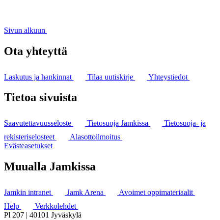
Sivun alkuun
Ota yhteyttä
Laskutus ja hankinnat
Tilaa uutiskirje
Yhteystiedot
Tietoa sivuista
Saavutettavuusseloste
Tietosuoja Jamkissa
Tietosuoja- ja
rekisteriselosteet
Alasottoilmoitus
Evästeasetukset
Muualla Jamkissa
Jamkin intranet
Jamk Arena
Avoimet oppimateriaalit
Help
Verkkolehdet
Pl 207 | 40101 Jyväskylä