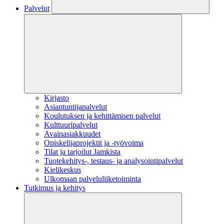
Palvelut
Kirjasto
Asiantuntijapalvelut
Koulutuksen ja kehittämisen palvelut
Kulttuuripalvelut
Avainasiakkuudet
Opiskelijaprojektit​ ja -työvoima
Tilat ja tarjoilut Jamkista
Tuotekehitys-, testaus- ja analysointipalvelut
Kielikeskus
Ulkomaan palveluliiketoiminta
Tutkimus ja kehitys