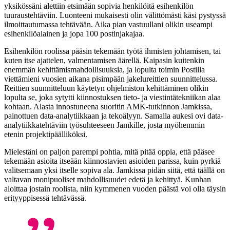
yksikössäni alettiin etsimään sopivia henkilöitä esihenkilön
tuuraustehtäviin. Luonteeni mukaisesti olin välittömästi käsi pystyssä
ilmoittautumassa tehtävään. Aika pian vastuullani olikin useampi
esihenkilöalainen ja jopa 100 postinjakajaa.
Esihenkilön roolissa pääsin tekemään työtä ihmisten johtamisen, tai
kuten itse ajattelen, valmentamisen äärellä. Kaipasin kuitenkin
enemmän kehittämismahdollisuuksia, ja lopulta toimin Postilla
viettämieni vuosien aikana pisimpään jakelureittien suunnittelussa.
Reittien suunnitteluun käytetyn ohjelmiston kehittäminen olikin
lopulta se, joka sytytti kiinnostuksen tieto- ja viestintätekniikan alaa
kohtaan. Alasta innostuneena suoritin AMK-tutkinnon Jamkissa,
painottuen data-analytiikkaan ja tekoälyyn. Samalla aukesi ovi data-
analytiikkatehtäviin työsuhteeseen Jamkille, josta myöhemmin
etenin projektipäälliköksi.
Mielestäni on paljon parempi pohtia, mitä pitää oppia, että pääsee
tekemään asioita itseään kiinnostavien asioiden parissa, kuin pyrkiä
valitsemaan yksi itselle sopiva ala. Jamkissa pidän siitä, että täällä on
valtavan monipuoliset mahdollisuudet edetä ja kehittyä. Kunhan
aloittaa jostain roolista, niin kymmenen vuoden päästä voi olla täysin
erityyppisessä tehtävässä.