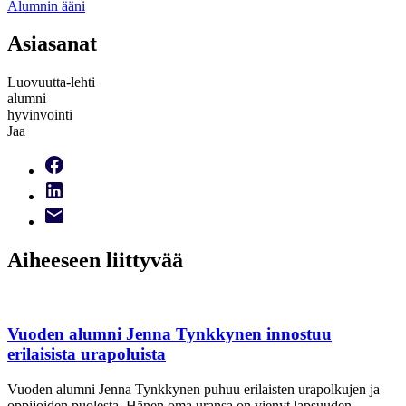
Alumnin ääni
Asiasanat
Luovuutta-lehti
alumni
hyvinvointi
Jaa
Aiheeseen liittyvää
Vuoden alumni Jenna Tynkkynen innostuu
erilaisista urapoluista
Vuoden alumni Jenna Tynkkynen puhuu erilaisten urapolkujen ja
oppijoiden puolesta. Hänen oma uransa on vienyt lapsuuden