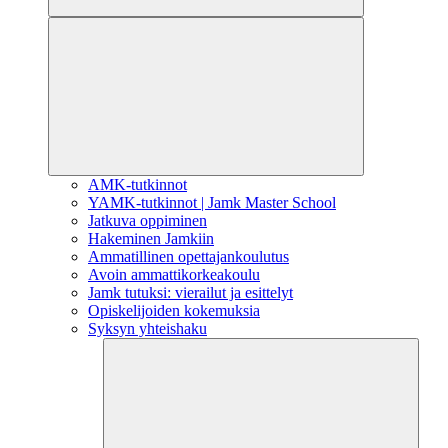
AMK-tutkinnot
YAMK-tutkinnot | Jamk Master School
Jatkuva oppiminen
Hakeminen Jamkiin
Ammatillinen opettajankoulutus
Avoin ammattikorkeakoulu
Jamk tutuksi: vierailut ja esittelyt
Opiskelijoiden kokemuksia
Syksyn yhteishaku