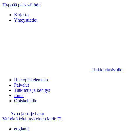
Hyppää pääsisältöön
Kirjasto
Yhteystiedot
Linkki etusivulle
Hae opiskelemaan
Palvelut
Tutkimus ja kehitys
Jamk
Opiskelijalle
Avaa ja sulje haku
Vaihda kieltä, nykyinen kieli:
FI
englanti