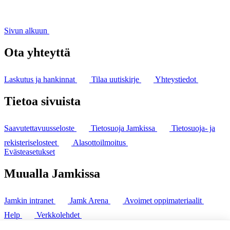
Sivun alkuun
Ota yhteyttä
Laskutus ja hankinnat
Tilaa uutiskirje
Yhteystiedot
Tietoa sivuista
Saavutettavuusseloste
Tietosuoja Jamkissa
Tietosuoja- ja
rekisteriselosteet
Alasottoilmoitus
Evästeasetukset
Muualla Jamkissa
Jamkin intranet
Jamk Arena
Avoimet oppimateriaalit
Help
Verkkolehdet
Pl 207 | 40101 Jyväskylä