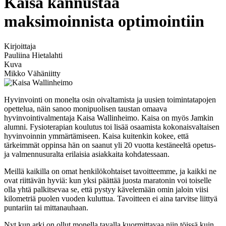
Kaisa kannustaa
maksimoinnista optimointiin
Kirjoittaja
Pauliina Hietalahti
Kuva
Mikko Vähäniitty
Hyvinvointi on monelta osin oivaltamista ja uusien toimintatapojen
opettelua, näin sanoo monipuolisen taustan omaava
hyvinvointivalmentaja Kaisa Wallinheimo. Kaisa on myös Jamkin
alumni. Fysioterapian koulutus toi lisää osaamista kokonaisvaltaisen
hyvinvoinnin ymmärtämiseen. Kaisa kuitenkin kokee, että
tärkeimmät oppinsa hän on saanut yli 20 vuotta kestäneeltä opetus-
ja valmennusuralta erilaisia asiakkaita kohdatessaan.
Meillä kaikilla on omat henkilökohtaiset tavoitteemme, ja kaikki ne
ovat riittävän hyviä: kun yksi päättää juosta maratonin voi toiselle
olla yhtä palkitsevaa se, että pystyy kävelemään omin jaloin viisi
kilometriä puolen vuoden kuluttua. Tavoitteen ei aina tarvitse liittyä
puntariin tai mittanauhaan.
Nyt kun arki on ollut monella tavalla kuormittavaa niin töissä kuin