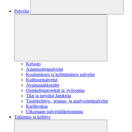
Palvelut
Kirjasto
Asiantuntijapalvelut
Koulutuksen ja kehittämisen palvelut
Kulttuuripalvelut
Avainasiakkuudet
Opiskelijaprojektit​ ja -työvoima
Tilat ja tarjoilut Jamkista
Tuotekehitys-, testaus- ja analysointipalvelut
Kielikeskus
Ulkomaan palveluliiketoiminta
Tutkimus ja kehitys