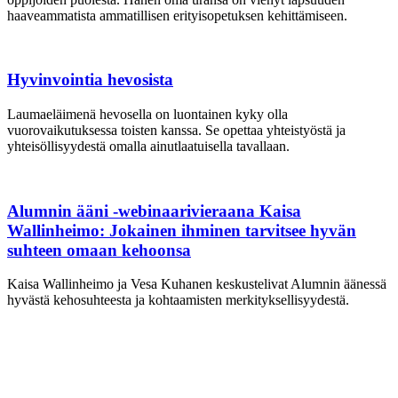
haaveammatista ammatillisen erityisopetuksen kehittämiseen.
Hyvinvointia hevosista
Laumaeläimenä hevosella on luontainen kyky olla
vuorovaikutuksessa toisten kanssa. Se opettaa yhteistyöstä ja
yhteisöllisyydestä omalla ainutlaatuisella tavallaan.
Alumnin ääni -webinaarivieraana Kaisa
Wallinheimo: Jokainen ihminen tarvitsee hyvän
suhteen omaan kehoonsa
Kaisa Wallinheimo ja Vesa Kuhanen keskustelivat Alumnin äänessä
hyvästä kehosuhteesta ja kohtaamisten merkityksellisyydestä.