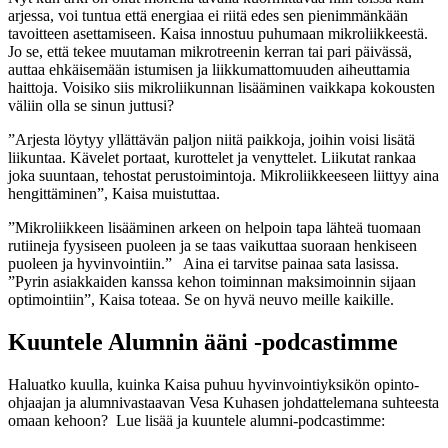
arjessa, voi tuntua että energiaa ei riitä edes sen pienimmänkään
tavoitteen asettamiseen. Kaisa innostuu puhumaan mikroliikkeestä.
Jo se, että tekee muutaman mikrotreenin kerran tai pari päivässä,
auttaa ehkäisemään istumisen ja liikkumattomuuden aiheuttamia
haittoja. Voisiko siis mikroliikunnan lisääminen vaikkapa kokousten
väliin olla se sinun juttusi?
”Arjesta löytyy yllättävän paljon niitä paikkoja, joihin voisi lisätä
liikuntaa. Kävelet portaat, kurottelet ja venyttelet. Liikutat rankaa
joka suuntaan, tehostat perustoimintoja. Mikroliikkeeseen liittyy aina
hengittäminen”, Kaisa muistuttaa.
”Mikroliikkeen lisääminen arkeen on helpoin tapa lähteä tuomaan
rutiineja fyysiseen puoleen ja se taas vaikuttaa suoraan henkiseen
puoleen ja hyvinvointiin.” Aina ei tarvitse painaa sata lasissa.
”Pyrin asiakkaiden kanssa kehon toiminnan maksimoinnin sijaan
optimointiin”, Kaisa toteaa. Se on hyvä neuvo meille kaikille.
Kuuntele Alumnin ääni -podcastimme
Haluatko kuulla, kuinka Kaisa puhuu hyvinvointiyksikön opinto-
ohjaajan ja alumnivastaavan Vesa Kuhasen johdattelemana suhteesta
omaan kehoon? Lue lisää ja kuuntele alumni-podcastimme: