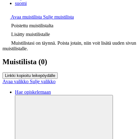
suomi
Avaa muistilista
Sulje muistilista
Poistettu muistilistalta
Lisätty muistilistalle
Muistilistasi on täynnä. Poista jotain, niin voit lisätä uuden sivun
muistilistalle.
Muistilista
(0)
Linkki kopioitu leikepöydälle
Avaa valikko
Sulje valikko
Hae opiskelemaan