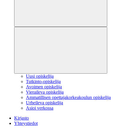
Uusi opiskelija
Tutkinto-opiskelija
Avoimen opiskelija
Vieraileva opiskelija
Ammatillisen opettajakorkeakoulun opiskelija
Urheileva opiskelija
Asioi verkossa
Kirjasto
Yhteystiedot